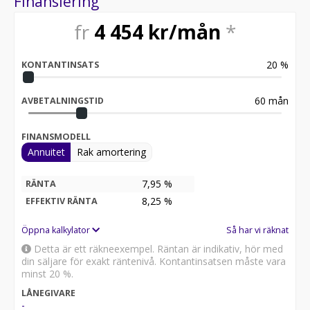
Finansiering
fr
4 454
kr/mån
*
20
%
KONTANTINSATS
60
mån
AVBETALNINGSTID
FINANSMODELL
Annuitet
Rak amortering
7,95 %
RÄNTA
8,25
%
EFFEKTIV RÄNTA
Öppna kalkylator
Så har vi räknat
Detta är ett räkneexempel. Räntan är indikativ, hör med
din säljare för exakt räntenivå. Kontantinsatsen måste vara
minst 20 %.
LÅNEGIVARE
-