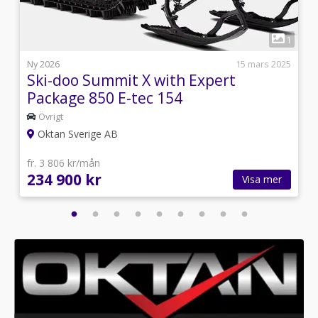
1
1
i
Ny 2026
15 mars 2025
Ski-doo Summit X with Expert
Package 850 E-tec 154
Övrigt
Oktan Sverige AB
fr. 3 806 kr/mån
234 900 kr
Visa mer