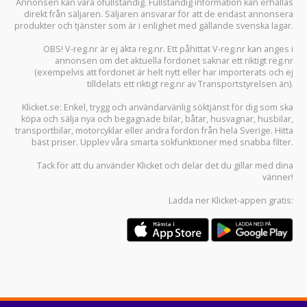
Annonsen kan vara ofullständig. Fullständig information kan erhållas
direkt från säljaren. Säljaren ansvarar för att de endast annonsera
produkter och tjänster som är i enlighet med gällande svenska lagar.
OBS! V-reg.nr är ej äkta reg.nr. Ett påhittat V-reg.nr kan anges i
annonsen om det aktuella fordonet saknar ett riktigt reg.nr
(exempelvis att fordonet är helt nytt eller har importerats och ej
tilldelats ett riktigt reg.nr av Transportstyrelsen än).
Klicket.se
: Enkel, trygg och användarvänlig söktjänst för dig som ska
köpa och sälja
nya och begagnade bilar
,
båtar
,
husvagnar
,
husbilar
,
transportbilar
,
motorcyklar
eller andra fordon från hela Sverige. Hitta
bäst priser. Upplev våra smarta sökfunktioner med snabba filter.
Tack för att du använder
Klicket
och delar det du gillar med dina
vänner!
Ladda ner
Klicket-appen
gratis: