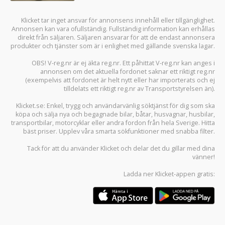
Klicket tar inget ansvar för annonsens innehåll eller tillgänglighet.
Annonsen kan vara ofullständig. Fullständig information kan erhållas
direkt från säljaren. Säljaren ansvarar för att de endast annonsera
produkter och tjänster som är i enlighet med gällande svenska lagar.
OBS! V-reg.nr är ej äkta reg.nr. Ett påhittat V-reg.nr kan anges i
annonsen om det aktuella fordonet saknar ett riktigt reg.nr
(exempelvis att fordonet är helt nytt eller har importerats och ej
tilldelats ett riktigt reg.nr av Transportstyrelsen än).
Klicket.se
: Enkel, trygg och användarvänlig söktjänst för dig som ska
köpa och sälja
nya och begagnade bilar
,
båtar
,
husvagnar
,
husbilar
,
transportbilar
,
motorcyklar
eller andra fordon från hela Sverige. Hitta
bäst priser. Upplev våra smarta sökfunktioner med snabba filter.
Tack för att du använder
Klicket
och delar det du gillar med dina
vänner!
Ladda ner
Klicket-appen
gratis: