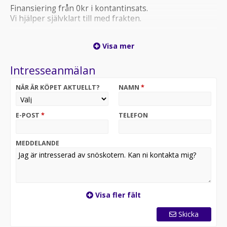
Finansiering från 0kr i kontantinsats.
Vi hjälper självklart till med frakten.
Finns hemma för omgående leverans!
Visa mer
Står hos oss på Ljungbergs Motor i Sveg Härjedalen.
Intresseanmälan
NÄR ÄR KÖPET AKTUELLT?
NAMN
*
E-POST
*
TELEFON
MEDDELANDE
Visa fler fält
Skicka