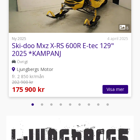
1
0
8
j
Ny 2025
4 april 2025
Ski-doo Mxz X-RS 600R E-tec 129"
2025 *KAMPANJ
Övrigt
Ljungbergs Motor
fr. 2 850 kr/mån
202 900 kr
175 900 kr
Visa mer