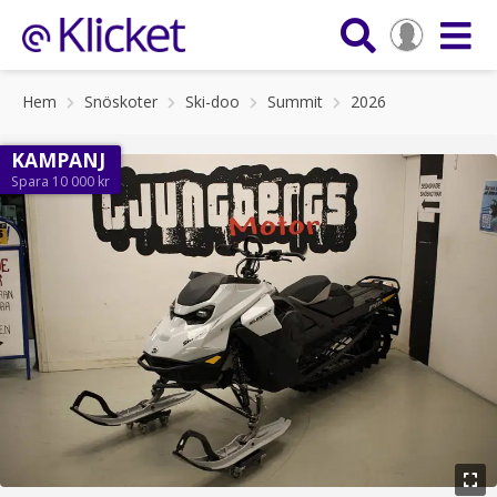
Hem
Snöskoter
Ski-doo
Summit
2026
KAMPANJ
Spara 10 000 kr