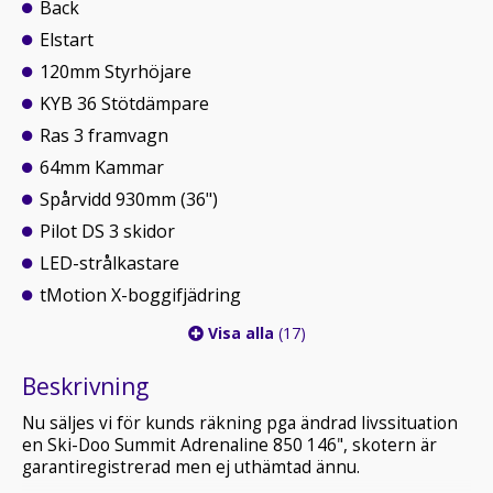
Back
Elstart
120mm Styrhöjare
KYB 36 Stötdämpare
Ras 3 framvagn
64mm Kammar
Spårvidd 930mm (36")
Pilot DS 3 skidor
LED-strålkastare
tMotion X-boggifjädring
Visa alla
(17)
Beskrivning
Nu säljes vi för kunds räkning pga ändrad livssituation
en Ski-Doo Summit Adrenaline 850 146", skotern är
garantiregistrerad men ej uthämtad ännu.