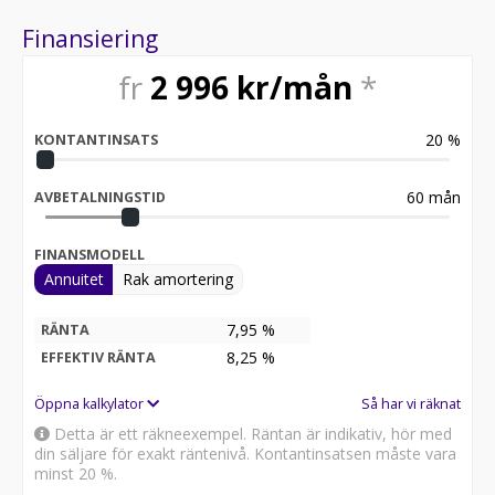
Finansiering
fr
2 996
kr/mån
*
20
%
KONTANTINSATS
60
mån
AVBETALNINGSTID
FINANSMODELL
Annuitet
Rak amortering
7,95 %
RÄNTA
8,25
%
EFFEKTIV RÄNTA
Öppna kalkylator
Så har vi räknat
Detta är ett räkneexempel. Räntan är indikativ, hör med
din säljare för exakt räntenivå. Kontantinsatsen måste vara
minst 20 %.