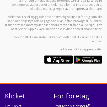
annonsen om det aktuella fordonet saknar ett riktigt reg.nr
(exempelvis att fordonet är helt nytt eller har importerats och ej
tilldelats ett riktigt reg.nr av Transportstyrelsen än).
Klicket.se
: Enkel, trygg och användarvänlig söktjänst för dig som ska
köpa och sälja
nya och begagnade bilar
,
båtar
,
husvagnar
,
husbilar
,
transportbilar
,
motorcyklar
eller andra fordon från hela Sverige. Hitta
bäst priser. Upplev våra smarta sökfunktioner med snabba filter.
Tack för att du använder
Klicket
och delar det du gillar med dina
vänner!
Ladda ner
Klicket-appen
gratis:
Klicket
För företag
Om Klicket
Produkter & tjänster