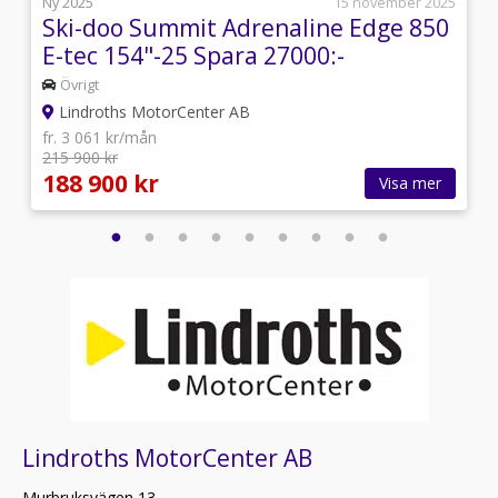
5
Ny 2025
15 november 2025
Ski-doo Summit Adrenaline Edge 850
E-tec 154"-25 Spara 27000:-
Övrigt
Lindroths MotorCenter AB
fr. 3 061 kr/mån
215 900 kr
188 900 kr
Visa mer
Lindroths MotorCenter AB
Murbruksvägen 13