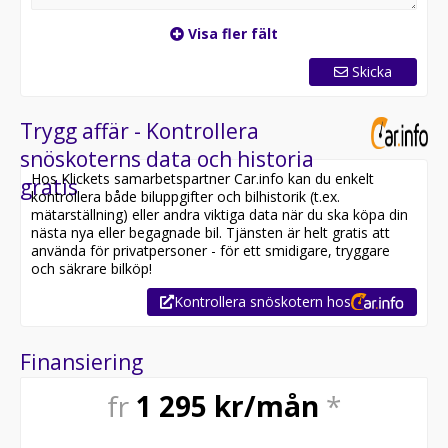
Visa fler fält
Skicka
Trygg affär - Kontrollera
snöskoterns data och historia
Hos Klickets samarbetspartner Car.info kan du enkelt
gratis
kontrollera både biluppgifter och bilhistorik (t.ex.
mätarställning) eller andra viktiga data när du ska köpa din
nästa nya eller begagnade bil. Tjänsten är helt gratis att
använda för privatpersoner - för ett smidigare, tryggare
och säkrare bilköp!
Kontrollera snöskotern hos
Finansiering
fr
1 295
kr/mån
*