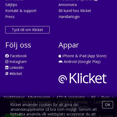
Säljtips
Annonsera
Kontakt & support
Bli kund hos Klicket
Press
Handlarlogin
Tyck till om Klicket
Följ oss
Appar
Facebook
iPhone & iPad (App Store)
Instagram
Android (Google Play)
LinkedIn
#klicket
Snabblänkar:
Arbetsmaskin
•
ATV & snöskoter
•
Bil
•
Buss
•
Båt
•
Husbil & husvagn
•
Hästbil & hästsläp
•
Lastbil
•
Klicket använder cookies för att göra din
OK
Motorcykel & moped
•
Släpfordon
användarupplevelse så bra som möjligt. Genom att
fortsätta använda vår webbplats accepterar du att
Fordonsköp online
•
Användarvillkor
•
Integritetspolicy & GDPR
•