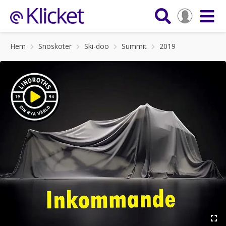
Hem
Snöskoter
Ski-doo
Summit
2019