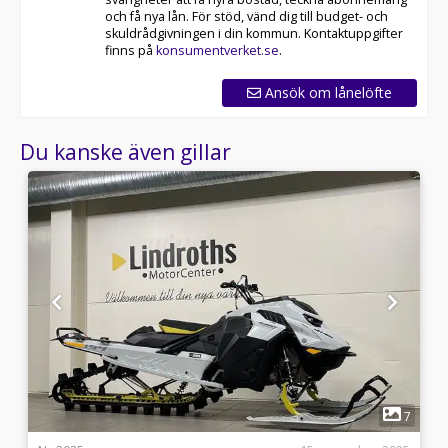
och få nya lån. För stöd, vänd dig till budget- och
skuldrådgivningen i din kommun. Kontaktuppgifter
finns på
konsumentverket.se
.
Ansök om lånelöfte
Du kanske även gillar
1
5
7