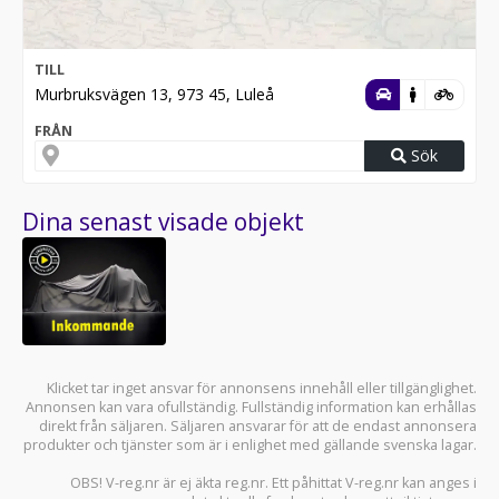
TILL
Murbruksvägen 13, 973 45, Luleå
FRÅN
Sök
Dina senast visade objekt
Klicket tar inget ansvar för annonsens innehåll eller tillgänglighet.
Annonsen kan vara ofullständig. Fullständig information kan erhållas
direkt från säljaren. Säljaren ansvarar för att de endast annonsera
produkter och tjänster som är i enlighet med gällande svenska lagar.
OBS! V-reg.nr är ej äkta reg.nr. Ett påhittat V-reg.nr kan anges i