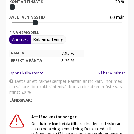
20
%
KONTANTINSATS
60
mån
AVBETALNINGSTID
FINANSMODELL
Annuitet
Rak amortering
7,95 %
RÄNTA
8,26
%
EFFEKTIV RÄNTA
Öppna kalkylator
Så har vi räknat
Detta är ett räkneexempel. Räntan är indikativ, hör med
din säljare för exakt räntenivå. Kontantinsatsen måste vara
minst 20 %.
LÅNEGIVARE
-
Att låna kostar pengar!
Om du inte kan betala tillbaka skulden i tid riskerar
du en betalningsanmärkning. Det kan leda till
svårigheter att få hyra bostad, teckna abonnemang