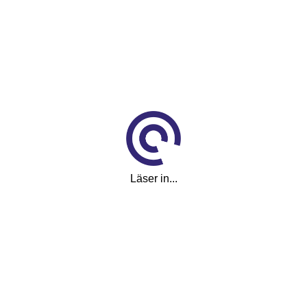
Handtagsskydd
Hög och Lågväxel
Elstart
Momsad
Beskrivning
Nu säljer vi en väldigt fin momsad Ski-doo Expedition Extreme 900
ACE Turbo R -25.
Läser in...
Maskin har bara gått 42 mil!
Den är utrustad med följande:
- Hög och lågväxel
- Handtagskydd
- Dragkrok
- Elstart
- Momsad
På vår hemsida: www.cykelomotor kan du köpa detta fordon direkt