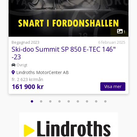
1
1
5
Begagnad 2023
6 februari 2025
Ski-doo Summit SP 850 E-TEC 146"
-23
Övrigt
Lindroths MotorCenter AB
fr. 2 623 kr/mån
161 900 kr
Visa mer