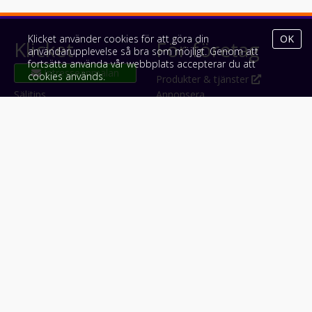
Klicket använder cookies för att göra din
OK
Klicket
För företag
användarupplevelse så bra som möjligt. Genom att
fortsätta använda vår webbplats accepterar du att
cookies används.
Om Klicket
Produkter & tjänster
Säljtips
Annonsera
Kontakt & support
Bli kund hos Klicket
Press
Handlarlogin
Tyck till om Klicket
Följ oss
Appar
Facebook
iPhone & iPad (App Store)
Instagram
Android (Google Play)
LinkedIn
#klicket