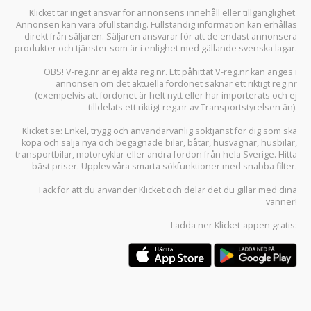
Klicket tar inget ansvar för annonsens innehåll eller tillgänglighet.
Annonsen kan vara ofullständig. Fullständig information kan erhållas
direkt från säljaren. Säljaren ansvarar för att de endast annonsera
produkter och tjänster som är i enlighet med gällande svenska lagar.
OBS! V-reg.nr är ej äkta reg.nr. Ett påhittat V-reg.nr kan anges i
annonsen om det aktuella fordonet saknar ett riktigt reg.nr
(exempelvis att fordonet är helt nytt eller har importerats och ej
tilldelats ett riktigt reg.nr av Transportstyrelsen än).
Klicket.se
: Enkel, trygg och användarvänlig söktjänst för dig som ska
köpa och sälja
nya och begagnade bilar
,
båtar
,
husvagnar
,
husbilar
,
transportbilar
,
motorcyklar
eller andra fordon från hela Sverige. Hitta
bäst priser. Upplev våra smarta sökfunktioner med snabba filter.
Tack för att du använder
Klicket
och delar det du gillar med dina
vänner!
Ladda ner
Klicket-appen
gratis: