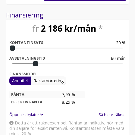
Finansiering
fr
2 186
kr/mån
*
20
%
KONTANTINSATS
60
mån
AVBETALNINGSTID
FINANSMODELL
Annuitet
Rak amortering
7,95 %
RÄNTA
8,25
%
EFFEKTIV RÄNTA
Öppna kalkylator
Så har vi räknat
Detta är ett räkneexempel. Räntan är indikativ, hör med
din säljare för exakt räntenivå. Kontantinsatsen måste vara
minst 20 %.