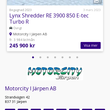
3
7
5
Begagnad 2023
3 mars 2023
Lynx Shredder RE 3900 850 E-tec
Turbo R
Övrigt
Motorcity I Järpen AB
fr. 3 984 kr/mån
245 900 kr
Visa mer
Motorcity I Järpen AB
Strandvägen 42
837 31 Järpen