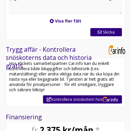
Visa fler fält
Skicka
Trygg affär - Kontrollera
snöskoterns data och historia
Hos Klickets samarbetspartner Car.info kan du enkelt
gratis
kontrollera både biluppgifter och bilhistorik (t.ex.
mätarställning) eller andra viktiga data när du ska köpa din
nästa nya eller begagnade bil. Tjänsten är helt gratis att
använda för privatpersoner - för ett smidigare, tryggare
och säkrare bilköp!
Kontrollera snöskotern hos
Finansiering
fr
2 375
kr/mån
*