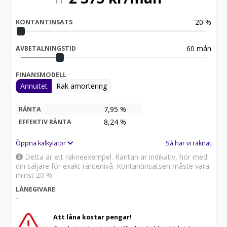
20
%
KONTANTINSATS
60
mån
AVBETALNINGSTID
FINANSMODELL
Annuitet
Rak amortering
7,95 %
RÄNTA
8,24
%
EFFEKTIV RÄNTA
Öppna kalkylator
Så har vi räknat
Detta är ett räkneexempel. Räntan är indikativ, hör med
din säljare för exakt räntenivå. Kontantinsatsen måste vara
minst 20 %.
LÅNEGIVARE
-
Att låna kostar pengar!