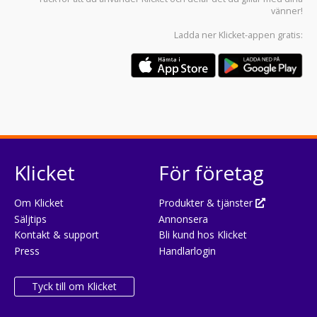
vänner!
Ladda ner
Klicket-appen
gratis:
Klicket
För företag
Om Klicket
Produkter & tjänster
Säljtips
Annonsera
Kontakt & support
Bli kund hos Klicket
Press
Handlarlogin
Tyck till om Klicket