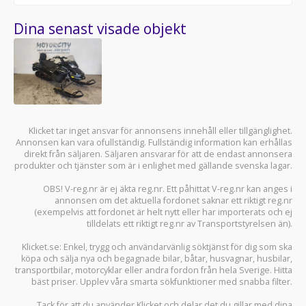
Dina senast visade objekt
Klicket tar inget ansvar för annonsens innehåll eller tillgänglighet.
Annonsen kan vara ofullständig. Fullständig information kan erhållas
direkt från säljaren. Säljaren ansvarar för att de endast annonsera
produkter och tjänster som är i enlighet med gällande svenska lagar.
OBS! V-reg.nr är ej äkta reg.nr. Ett påhittat V-reg.nr kan anges i
annonsen om det aktuella fordonet saknar ett riktigt reg.nr
(exempelvis att fordonet är helt nytt eller har importerats och ej
tilldelats ett riktigt reg.nr av Transportstyrelsen än).
Klicket.se
: Enkel, trygg och användarvänlig söktjänst för dig som ska
köpa och sälja
nya och begagnade bilar
,
båtar
,
husvagnar
,
husbilar
,
transportbilar
,
motorcyklar
eller andra fordon från hela Sverige. Hitta
bäst priser. Upplev våra smarta sökfunktioner med snabba filter.
Tack för att du använder
Klicket
och delar det du gillar med dina