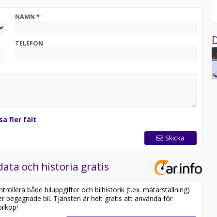
NAMN
*
tv snowbike enduro cross transport eller liknande
D
TELEFON
sa fler fält
Skicka
data och historia gratis
ollera både biluppgifter och bilhistorik (t.ex. mätarställning)
er begagnade bil. Tjänsten är helt gratis att använda för
ilköp!