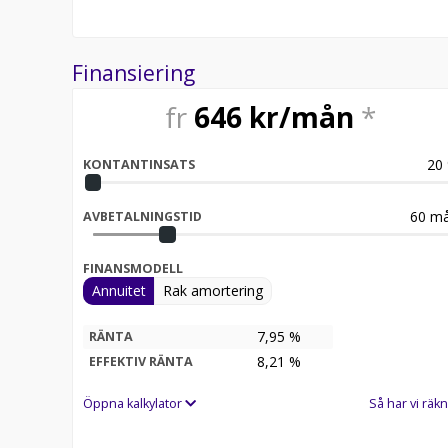
Finansiering
fr
646
kr/mån
*
20
KONTANTINSATS
60
må
AVBETALNINGSTID
FINANSMODELL
Annuitet
Rak amortering
7,95 %
RÄNTA
8,21
%
EFFEKTIV RÄNTA
Öppna kalkylator
Så har vi räkn