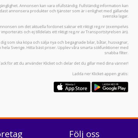
llgänglighet. Annonsen kan vara ofullständig. Fullständig information kan
 endast annonsera produkter och tjänster som är i enlighet med gällande
svenska lagar.
i annonsen om det aktuella fordonet saknar ett riktigt reg.nr (exempelvis
r importerats och ej tilldelats ett riktigt reg.nr av Transportstyrelsen än).
r dig som ska köpa och sälja
nya och begagnade bilar
,
båtar
,
husvagnar
,
n hela Sverige. Hitta bäst priser. Upplev våra smarta sökfunktioner med
snabba filter.
Tack för att du använder
Klicket
och delar det du gillar med dina vänner!
Ladda ner
Klicket-appen
gratis:
öretag
Följ oss