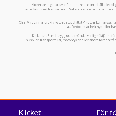
Klicket tar inget ansvar för annonsens innehåll eller ti
erhållas direkt från säljaren. Säljaren ansvarar för att de
OBS! V-reg.nr är ej äkta reg.nr. Ett påhittat V-reg.nr kan anges 
att fordonet är helt nytt eller ha
Klicket.se
: Enkel, trygg och användarvänlig söktjänst fö
husbilar
,
transportbilar
,
motorcyklar
eller andra fordon frå
Klicket
För f