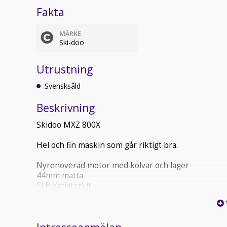
Fakta
MÄRKE
Ski-doo
Utrustning
Svensksåld
Beskrivning
Skidoo MXZ 800X
Hel och fin maskin som går riktigt bra.
Nyrenoverad motor med kolvar och lager
44mm matta
SLP Variatorkit
styrhöjare
El-back
Kan säljas med fördelaktig finans