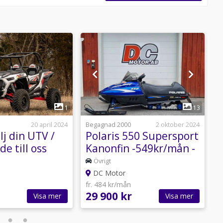
1
1
13
20 april 2024
Begagnad 2000
2 oktober 2024
B
älj din UTV /
Polaris 550 Supersport
P
de till oss
Kanonfin -549kr/mån -
Transport -Byte
7
Övrigt
DC Motor
fr. 484 kr/mån
f
29 900 kr
4
Visa mer
Visa mer