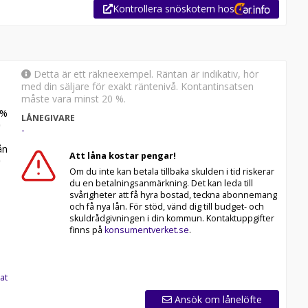
Kontrollera snöskotern hos
Detta är ett räkneexempel. Räntan är indikativ, hör
med din säljare för exakt räntenivå. Kontantinsatsen
måste vara minst 20 %.
%
LÅNEGIVARE
-
n
Att låna kostar pengar!
Om du inte kan betala tillbaka skulden i tid riskerar
du en betalningsanmärkning. Det kan leda till
svårigheter att få hyra bostad, teckna abonnemang
och få nya lån. För stöd, vänd dig till budget- och
skuldrådgivningen i din kommun. Kontaktuppgifter
finns på
konsumentverket.se
.
at
Ansök om lånelöfte