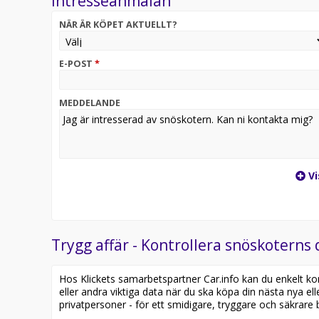
Intresseanmälan
NÄR ÄR KÖPET AKTUELLT?
Transport över hela landet till självkostnadspris
Vi tar även inbyte. Snöskoter / skoter fyrhjuling u
E-POST
*
MEDDELANDE
Vi
Trygg affär - Kontrollera snöskoterns 
Hos Klickets samarbetspartner Car.info kan du enkelt kontr
eller andra viktiga data när du ska köpa din nästa nya ell
privatpersoner - för ett smidigare, tryggare och säkrare b