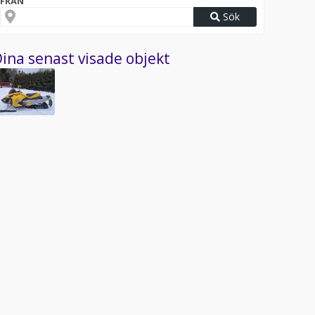
FRÅN
Sök
ina senast visade objekt