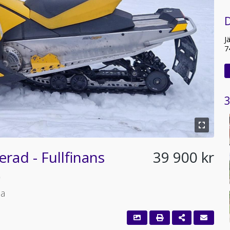
J
7
3
rad - Fullfinans
39 900 kr
)
sa