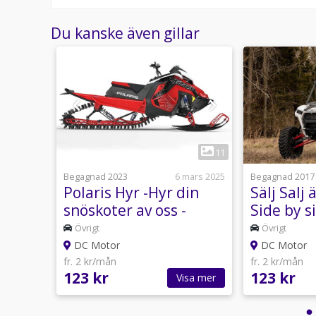
Du kanske även gillar
1
1
11
13 maj
Begagnad 2023
6 mars 2025
Begagnad 2017
START
Polaris Hyr -Hyr din
Sälj Salj 
snöskoter av oss -
Side by si
Släpvagn -Finans -Lev
Övrigt
Övrigt
DC Motor
DC Motor
fr. 2 kr/mån
fr. 2 kr/mån
123 kr
123 kr
sa mer
Visa mer