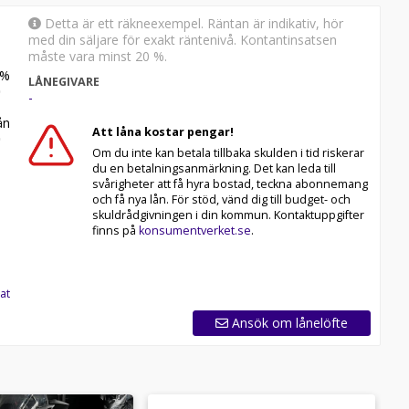
Detta är ett räkneexempel. Räntan är indikativ, hör
med din säljare för exakt räntenivå. Kontantinsatsen
måste vara minst 20 %.
%
LÅNEGIVARE
-
n
Att låna kostar pengar!
Om du inte kan betala tillbaka skulden i tid riskerar
du en betalningsanmärkning. Det kan leda till
svårigheter att få hyra bostad, teckna abonnemang
och få nya lån. För stöd, vänd dig till budget- och
skuldrådgivningen i din kommun. Kontaktuppgifter
finns på
konsumentverket.se
.
at
Ansök om lånelöfte