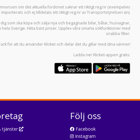
i annonsen om det aktuella fordonet saknar ett riktigt reg.nr (exempelvis
r importerats och ej tilldelats ett riktigt reg.nr av Transportstyrelsen än).
r dig som ska köpa och sälja
nya och begagnade bilar
,
båtar
,
husvagnar
,
n hela Sverige. Hitta bäst priser. Upplev våra smarta sökfunktioner med
snabba filter.
Tack för att du använder
Klicket
och delar det du gillar med dina vänner!
Ladda ner
Klicket-appen
gratis:
öretag
Följ oss
 tjänster
Facebook
Instagram