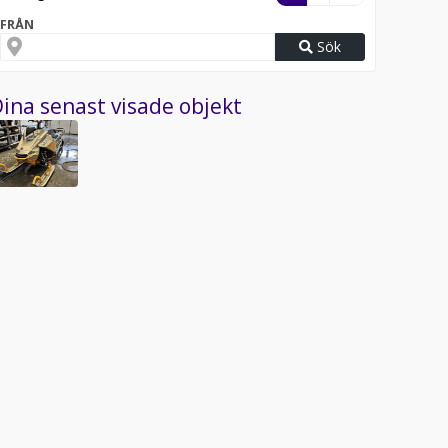
FRÅN
Sök
ina senast visade objekt