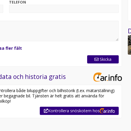
TELEFON
D
sa fler fält
Skicka
data och historia gratis
ollera både biluppgifter och bilhistorik (t.ex. mätarställning)
er begagnade bil. Tjänsten är helt gratis att använda för
ilköp!
Kontrollera snöskotern hos