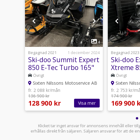
1
4
4
3 februari
Begagnad 2021
1 december 2024
Begagnad 2023
 STD
Ski-doo Summit Expert
Ski-doo E
,95%
850 E-Tec Turbo 165"
Xtreme 8
Momsad
3,95% Rä
Övrigt
Övrigt
vice AB
Sixten Nilssons Motoservice AB
Sixten Nils
fr. 2 088 kr/mån
fr. 2 753 kr/m
136 900 kr
174 900 kr
128 900 kr
169 900 
sa mer
Visa mer
Klicket tar inget ansvar för annonsens innehåll eller ti
erhållas direkt från säljaren. Säljaren ansvarar för att de