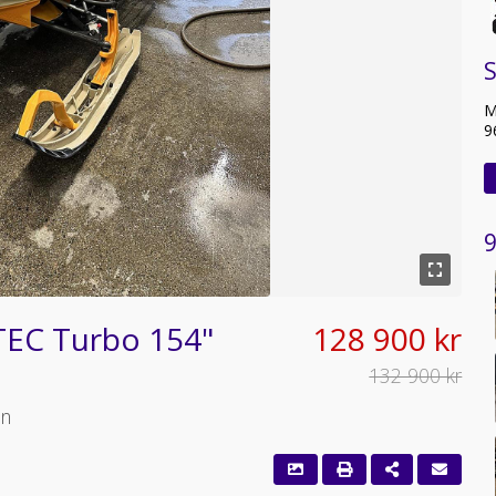
S
M
9
9
TEC Turbo 154"
128 900 kr
132 900 kr
en