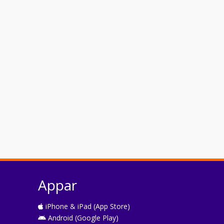
Appar
iPhone & iPad (App Store)
Android (Google Play)