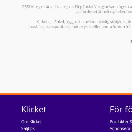
OBS! V-reg.nr är ej äkta reg.nr. Ett påhittat V-reg.nr kan anges 
att fordonet är helt nytt eller ha
Klicket.se
: Enkel, trygg och användarvänlig söktjänst fö
husbilar
,
transportbilar
,
motorcyklar
eller andra fordon frå
Klicket
För f
Om Klicket
Produkter &
Säljtips
Annonsera