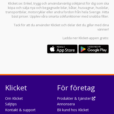
Klicket.se
: Enkel, trygg och användarvänlig söktjänst för dig som ska
köpa och sälja
nya och begagnade bilar
,
båtar
,
husvagnar
,
husbilar
,
transportbilar
,
motorcyklar
eller andra fordon från hela Sverige. Hitta
bäst priser. Upplev våra smarta sökfunktioner med snabba filter.
Tack för att du använder
Klicket
och delar det du gillar med dina
vänner!
Ladda ner
Klicket-appen
gratis:
Klicket
För företag
Om Klicket
Produkter & tjänster
Säljtips
Annonsera
Kontakt & support
Bli kund hos Klicket