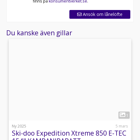
finns på
konsumentverket.se
.
Ansök om lånelöfte
Du kanske även gillar
1
1
l
Ny 2025
5 mars
Ski-doo Expedition Xtreme 850 E-TEC