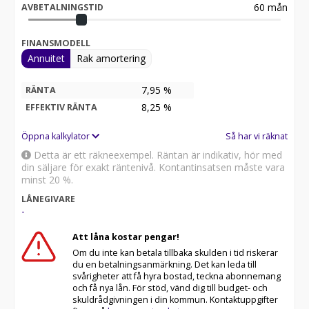
60
mån
AVBETALNINGSTID
FINANSMODELL
Annuitet
Rak amortering
7,95 %
RÄNTA
8,25
%
EFFEKTIV RÄNTA
Öppna kalkylator
Så har vi räknat
Detta är ett räkneexempel. Räntan är indikativ, hör med
din säljare för exakt räntenivå. Kontantinsatsen måste vara
minst 20 %.
LÅNEGIVARE
-
Att låna kostar pengar!
Om du inte kan betala tillbaka skulden i tid riskerar
du en betalningsanmärkning. Det kan leda till
svårigheter att få hyra bostad, teckna abonnemang
och få nya lån. För stöd, vänd dig till budget- och
skuldrådgivningen i din kommun. Kontaktuppgifter