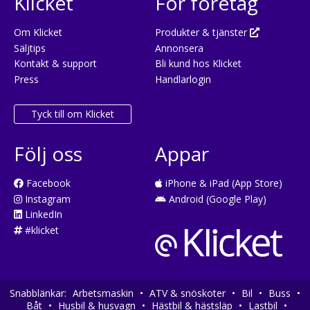
Klicket
För företag
Om Klicket
Produkter & tjänster
Säljtips
Annonsera
Kontakt & support
Bli kund hos Klicket
Press
Handlarlogin
Tyck till om Klicket
Följ oss
Appar
Facebook
iPhone & iPad (App Store)
Instagram
Android (Google Play)
LinkedIn
#klicket
Snabblänkar:
Arbetsmaskin
•
ATV & snöskoter
•
Bil
•
Buss
•
Båt
•
Husbil & husvagn
•
Hästbil & hästsläp
•
Lastbil
•