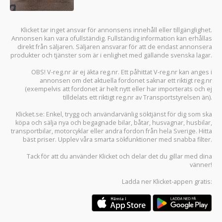
Klicket tar inget ansvar för annonsens innehåll eller tillgänglighet.
Annonsen kan vara ofullständig. Fullständig information kan erhållas
direkt från säljaren. Säljaren ansvarar för att de endast annonsera
produkter och tjänster som är i enlighet med gällande svenska lagar.
OBS! V-reg.nr är ej äkta reg.nr. Ett påhittat V-reg.nr kan anges i
annonsen om det aktuella fordonet saknar ett riktigt reg.nr
(exempelvis att fordonet är helt nytt eller har importerats och ej
tilldelats ett riktigt reg.nr av Transportstyrelsen än).
Klicket.se
: Enkel, trygg och användarvänlig söktjänst för dig som ska
köpa och sälja
nya och begagnade bilar
,
båtar
,
husvagnar
,
husbilar
,
transportbilar
,
motorcyklar
eller andra fordon från hela Sverige. Hitta
bäst priser. Upplev våra smarta sökfunktioner med snabba filter.
Tack för att du använder
Klicket
och delar det du gillar med dina
vänner!
Ladda ner
Klicket-appen
gratis: