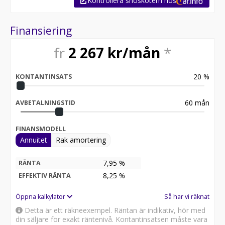
Kontrollera snöskotern hos
Finansiering
fr
2 267
kr/mån
*
20
%
KONTANTINSATS
60
mån
AVBETALNINGSTID
FINANSMODELL
Annuitet
Rak amortering
7,95 %
RÄNTA
8,25
%
EFFEKTIV RÄNTA
Öppna kalkylator
Så har vi räknat
Detta är ett räkneexempel. Räntan är indikativ, hör med
din säljare för exakt räntenivå. Kontantinsatsen måste vara