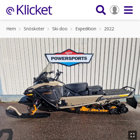
Hem
Snöskoter
Ski-doo
Expedition
2022