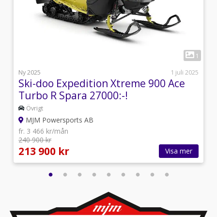
3
1
l
Ny 2025
1 juli 2025
Ski-doo Expedition Xtreme 900 Ace
Turbo R Spara 27000:-!
Övrigt
MJM Powersports AB
fr. 3 466 kr/mån
240 900 kr
213 900 kr
Visa mer