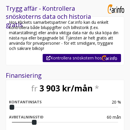
Trygg affär - Kontrollera
snöskoterns data och historia
Hos Klickets samarbetspartner Car.info kan du enkelt
gratis
kontrollera både biluppgifter och bilhistorik (t.ex.
mätarställning) eller andra viktiga data när du ska köpa din
nästa nya eller begagnade bil. Tjänsten är helt gratis att
använda för privatpersoner - för ett smidigare, tryggare
och säkrare bilköp!
Kontrollera snöskotern hos
Finansiering
fr
3 903
kr/mån
*
20
%
KONTANTINSATS
60
mån
AVBETALNINGSTID