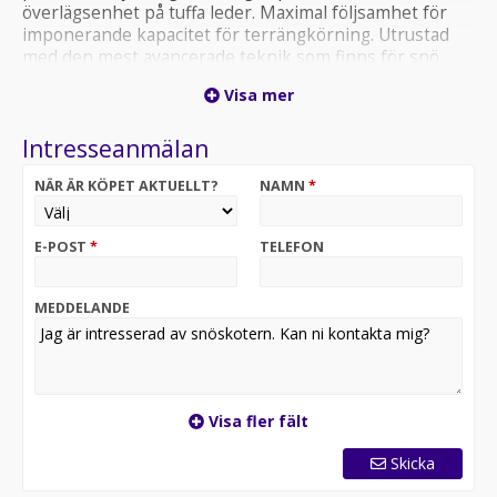
överlägsenhet på tuffa leder. Maximal följsamhet för
imponerande kapacitet för terrängkörning. Utrustad
med den mest avancerade teknik som finns för snö.
Försäsongsmaskin i Flare Yellow med Turbo R samt
Visa mer
stora 10.25" mätaren. Maskin på bild är extra utrustad
med LinQ Bränsledunk. KAMPANJPRIS: 252.900kr ink
Intresseanmälan
moms / 202.320kr ex moms
NÄR ÄR KÖPET AKTUELLT?
NAMN
*
E-POST
*
TELEFON
MEDDELANDE
Visa fler fält
Skicka