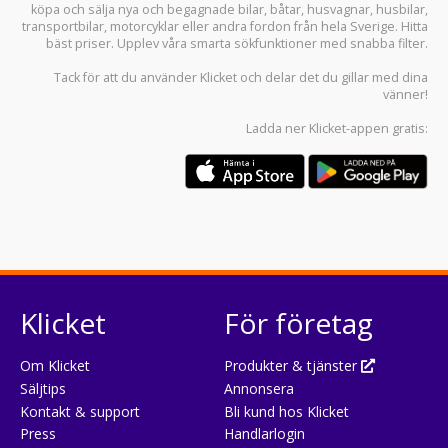
köpa och sälja
nya och begagnade bilar
,
båtar
,
husvagnar
,
husbilar
,
transportbilar
,
motorcyklar
eller andra fordon från hela Sverige. Hitta
bäst priser. Upplev våra smarta sökfunktioner med snabba filter.
Tack för att du använder
Klicket
och delar det du gillar med dina
vänner!
Ladda ner
Klicket-appen
gratis:
Klicket
För företag
Om Klicket
Produkter & tjänster
Säljtips
Annonsera
Kontakt & support
Bli kund hos Klicket
Press
Handlarlogin