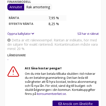
FINANSMODELL
Annuitet
Rak amortering
7,95 %
RÄNTA
8,25
%
EFFEKTIV RÄNTA
Öppna kalkylator
Så har vi räknat
Detta är ett räkneexempel. Räntan är indikativ, hör med
din säljare för exakt räntenivå. Kontantinsatsen måste vara
minst 20 %.
LÅNEGIVARE
-
Att låna kostar pengar!
Om du inte kan betala tillbaka skulden i tid riskerar
du en betalningsanmärkning. Det kan leda till
svårigheter att få hyra bostad, teckna abonnemang
och få nya lån. För stöd, vänd dig till budget- och
skuldrådgivningen i din kommun. Kontaktuppgifter
finns på
konsumentverket.se
.
Ansök om lånelöfte