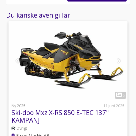
Du kanske även gillar
1
6
5
s
Ny 2025
11 juni 2025
Ski-doo Mxz X-RS 850 E-TEC 137"
KAMPANJ
Övrigt
E-son Maskin AB