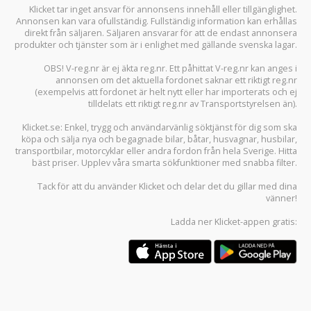
Klicket tar inget ansvar för annonsens innehåll eller tillgänglighet.
Annonsen kan vara ofullständig. Fullständig information kan erhållas
direkt från säljaren. Säljaren ansvarar för att de endast annonsera
produkter och tjänster som är i enlighet med gällande svenska lagar.
OBS! V-reg.nr är ej äkta reg.nr. Ett påhittat V-reg.nr kan anges i
annonsen om det aktuella fordonet saknar ett riktigt reg.nr
(exempelvis att fordonet är helt nytt eller har importerats och ej
tilldelats ett riktigt reg.nr av Transportstyrelsen än).
Klicket.se
: Enkel, trygg och användarvänlig söktjänst för dig som ska
köpa och sälja
nya och begagnade bilar
,
båtar
,
husvagnar
,
husbilar
,
transportbilar
,
motorcyklar
eller andra fordon från hela Sverige. Hitta
bäst priser. Upplev våra smarta sökfunktioner med snabba filter.
Tack för att du använder
Klicket
och delar det du gillar med dina
vänner!
Ladda ner
Klicket-appen
gratis: