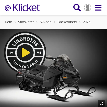
Hem
Snöskoter
Ski-doo
Backcountry
2026