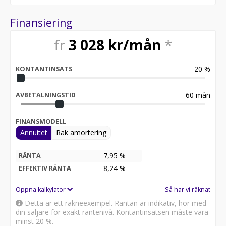
Finansiering
fr
3 028
kr/mån
*
20
%
KONTANTINSATS
60
mån
AVBETALNINGSTID
FINANSMODELL
Annuitet
Rak amortering
7,95 %
RÄNTA
8,24
%
EFFEKTIV RÄNTA
Öppna kalkylator
Så har vi räknat
Detta är ett räkneexempel. Räntan är indikativ, hör med
din säljare för exakt räntenivå. Kontantinsatsen måste vara
minst 20 %.