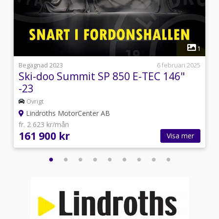
1
1
5
Begagnad 2023
6 februari 2025
Ski-doo Summit SP 850 E-TEC 146"
-23
Övrigt
Lindroths MotorCenter AB
fr. 2 623 kr/mån
161 900 kr
Visa mer