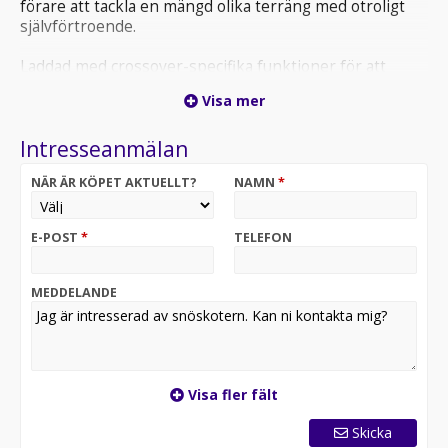
förare att tackla en mängd olika terräng med otroligt
självförtroende.
Laddad med crossover-specifika funktioner för att
kunna tillbringa lika mycket tid på som utanför lederna.
Visa mer
REV Gen5 plattform
Högkvalitativt KYB stötdämparpaket
Intresseanmälan
cMotion™ X boggifjädring
Högpresterande LED-strålkastare
NÄR ÄR KÖPET AKTUELLT?
NAMN
*
E-POST
*
TELEFON
MEDDELANDE
Visa fler fält
Skicka