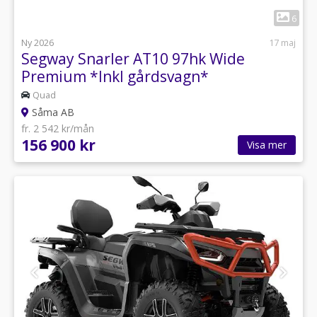
1
6
Ny 2026
17 maj
Segway Snarler AT10 97hk Wide
Premium *Inkl gårdsvagn*
Quad
Såma AB
fr. 2 542 kr/mån
156 900 kr
Visa mer