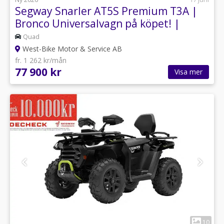
Segway Snarler AT5S Premium T3A |
Bronco Universalvagn på köpet! |
Quad
West-Bike Motor & Service AB
fr. 1 262 kr/mån
77 900 kr
Visa mer
1
10