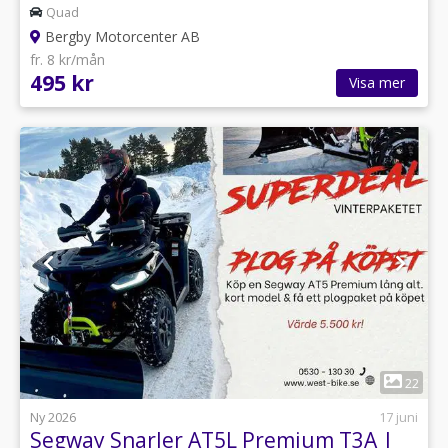
Packbox/Vinschfäste
Quad
Bergby Motorcenter AB
fr. 8 kr/mån
495 kr
Visa mer
1
22
Ny 2026
17 juni
Segway Snarler AT5L Premium T3A |