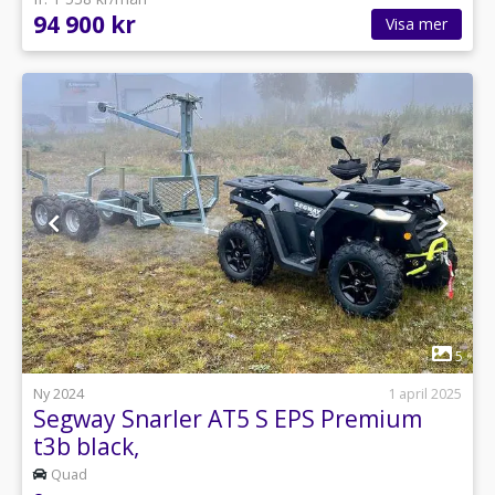
94 900 kr
Visa mer
1
5
Ny 2024
1 april 2025
Segway Snarler AT5 S EPS Premium
t3b black,
Quad