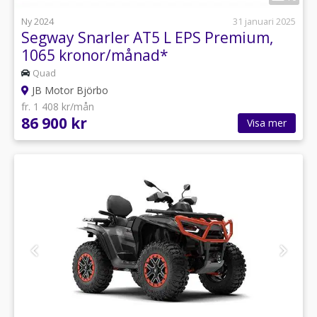
Ny 2024
31 januari 2025
Segway Snarler AT5 L EPS Premium,
1065 kronor/månad*
Quad
JB Motor Björbo
fr. 1 408 kr/mån
86 900 kr
Visa mer