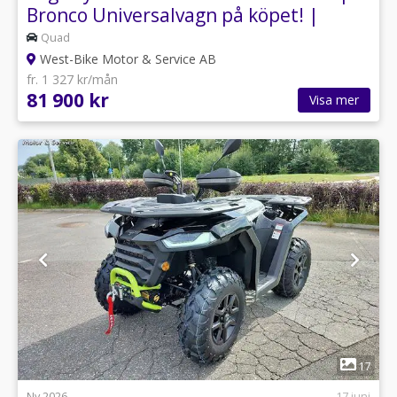
Bronco Universalvagn på köpet! |
Quad
West-Bike Motor & Service AB
fr. 1 327 kr/mån
81 900 kr
Visa mer
1
17
Ny 2026
17 juni