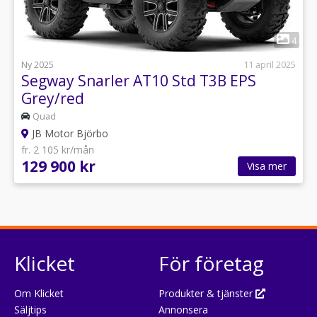
1
4
Ny 2025
11 april 2025
Segway Snarler AT10 Std T3B EPS
Grey/red
Quad
JB Motor Björbo
fr. 2 105 kr/mån
129 900 kr
Visa mer
Klicket
För företag
Om Klicket
Produkter & tjänster
Säljtips
Annonsera