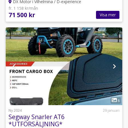
DX Motor i Vilhelmina / D-experience
fr. 1 158 kr/mån
71 500 kr
Visa mer
1
8
Ny 2024
29 januari
Segway Snarler AT6
*UTFÖRSÄLJNING*