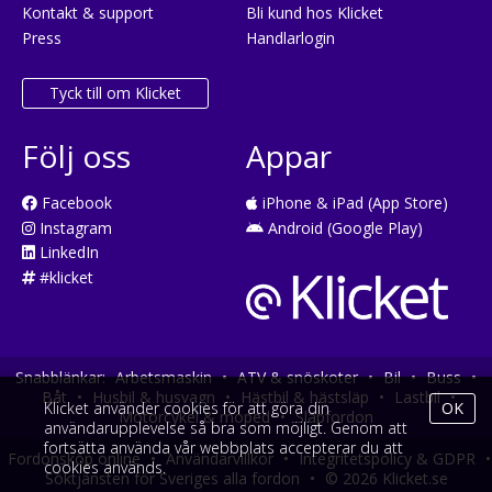
Kontakt & support
Bli kund hos Klicket
Press
Handlarlogin
Tyck till om Klicket
Följ oss
Appar
Facebook
iPhone & iPad (App Store)
Instagram
Android (Google Play)
LinkedIn
#klicket
Snabblänkar:
Arbetsmaskin
•
ATV & snöskoter
•
Bil
•
Buss
•
Båt
•
Husbil & husvagn
•
Hästbil & hästsläp
•
Lastbil
•
Klicket använder cookies för att göra din
OK
Motorcykel & moped
•
Släpfordon
användarupplevelse så bra som möjligt. Genom att
fortsätta använda vår webbplats accepterar du att
Fordonsköp online
•
Användarvillkor
•
Integritetspolicy & GDPR
•
cookies används.
Söktjänsten för Sveriges alla fordon
•
© 2026 Klicket.se