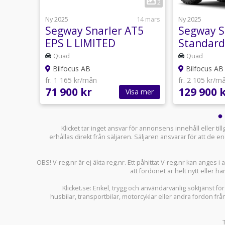
6
2
17 juni
Ny 2025
14 mars
Ny 2025
2.5
Segway Snarler AT5
Segway S
d,
EPS L LIMITED
Standard
kr/år
Quad
Quad
utomat
Bilfocus AB
Bilfocus AB
fr. 1 165 kr/mån
fr. 2 105 kr/m
71 900 kr
129 900 
sa mer
Visa mer
Klicket tar inget ansvar för annonsens innehåll eller ti
erhållas direkt från säljaren. Säljaren ansvarar för att de
OBS! V-reg.nr är ej äkta reg.nr. Ett påhittat V-reg.nr kan anges 
att fordonet är helt nytt eller ha
Klicket.se
: Enkel, trygg och användarvänlig söktjänst fö
husbilar
,
transportbilar
,
motorcyklar
eller andra fordon frå