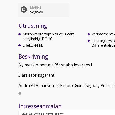
MÄRKE
Segway
Utrustning
Motor/motortyp: 570 cc. 4-takt
Vridmoment:
encylindrig. DOHC
Drivning: 2W
Effekt: 44 hk
Differentialsp
Beskrivning
Ny maskin hemma för snabb leverans !
3 års fabriksgaranti
Andra ATV märken - CF moto, Goes Segway Polaris
Intresseanmälan
NÄR ÄR KÖPET AKTUELLT?