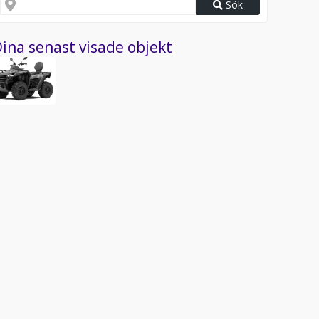
Sök
ina senast visade objekt