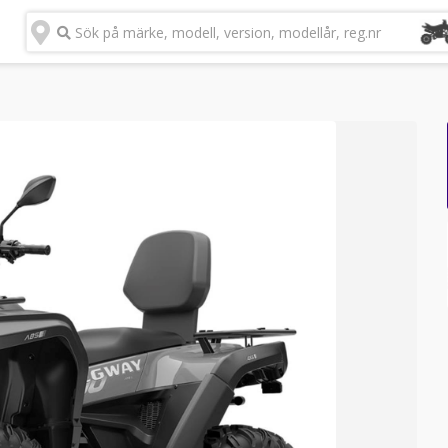
Sök på märke, modell, version, modellår, reg.nr