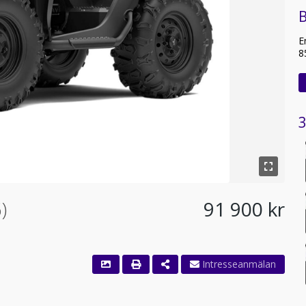
B
E
8
3
)
91 900 kr