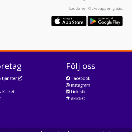
Ladda ner
Klicket-appen
gratis:
öretag
Följ oss
 tjänster
Facebook
Instagram
 Klicket
LinkedIn
n
#klicket