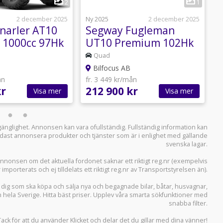
2
1
2 december 2025
Ny 2025
2 december 2025
N
narler AT10
Segway Fugleman
S
 1000cc 97Hk
UT10 Premium 102Hk
B
L
Quad
Bilfocus AB
ån
fr. 3 449 kr/mån
f
kr
212 900 kr
3
Visa mer
Visa mer
llgänglighet. Annonsen kan vara ofullständig. Fullständig information kan
 endast annonsera produkter och tjänster som är i enlighet med gällande
svenska lagar.
i annonsen om det aktuella fordonet saknar ett riktigt reg.nr (exempelvis
r importerats och ej tilldelats ett riktigt reg.nr av Transportstyrelsen än).
r dig som ska köpa och sälja
nya och begagnade bilar
,
båtar
,
husvagnar
,
n hela Sverige. Hitta bäst priser. Upplev våra smarta sökfunktioner med
snabba filter.
Tack för att du använder
Klicket
och delar det du gillar med dina vänner!