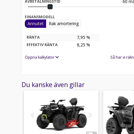
60
må
AVBETALNINGSTID
FINANSMODELL
Annuitet
Rak amortering
7,95 %
RÄNTA
8,25
%
EFFEKTIV RÄNTA
Öppna kalkylator
Så har vi räkn
Du kanske även gillar
1