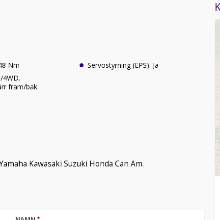
K
 48 Nm
Servostyrning (EPS): Ja
D/4WD.
ärr fram/bak
 Yamaha Kawasaki Suzuki Honda Can Am.
NAMN
*