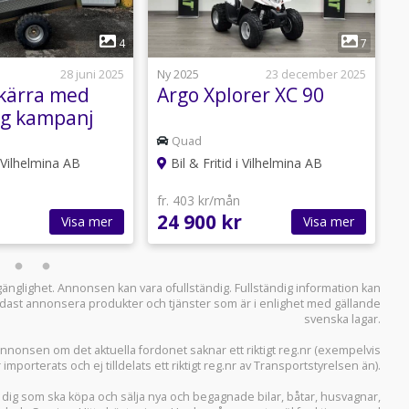
1
1
4
7
28 juni 2025
Ny 2025
23 december 2025
N
kärra med
Argo Xplorer XC 90
Q
kg kampanj
Quad
i Vilhelmina AB
Bil & Fritid i Vilhelmina AB
fr. 403 kr/mån
f
24 900 kr
1
Visa mer
Visa mer
llgänglighet. Annonsen kan vara ofullständig. Fullständig information kan
 endast annonsera produkter och tjänster som är i enlighet med gällande
svenska lagar.
i annonsen om det aktuella fordonet saknar ett riktigt reg.nr (exempelvis
r importerats och ej tilldelats ett riktigt reg.nr av Transportstyrelsen än).
r dig som ska köpa och sälja
nya och begagnade bilar
,
båtar
,
husvagnar
,