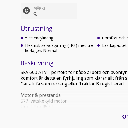
MÄRKE
QJ
Utrustning
5 cc encylindrig
Comfort och 
Elektrisk servostyrning (EPS) med tre
Lastkapacitet:
körlägen: Normal
Beskrivning
SFA 600 ATV – perfekt för både arbete och äventyr
komfort är detta en fyrhjuling som klarar allt från s
Går att få som terräng eller Traktor B registrerad
Motor & prestanda
577, vätskekyld motor
Upp till ca 45 hk
Toppfart cirka 95 km/h (Traktor B 50 km/h)
Automatisk CVT-växellåda