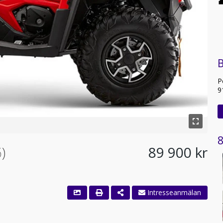
B
P
9
8
)
89 900 kr
Intresseanmälan