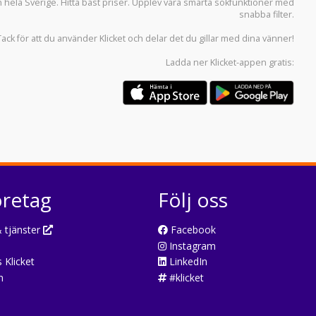
n hela Sverige. Hitta bäst priser. Upplev våra smarta sökfunktioner med
snabba filter.
Tack för att du använder
Klicket
och delar det du gillar med dina vänner!
Ladda ner
Klicket-appen
gratis:
öretag
Följ oss
 tjänster
Facebook
Instagram
 Klicket
LinkedIn
n
#klicket