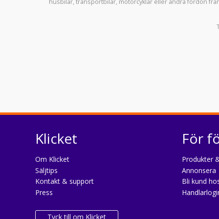
husbilar
,
transportbilar
,
motorcyklar
eller andra fordon frå
Klicket
För f
Om Klicket
Produkter &
Säljtips
Annonsera
Kontakt & support
Bli kund hos
Press
Handlarlogi
Tyck till om Klicket