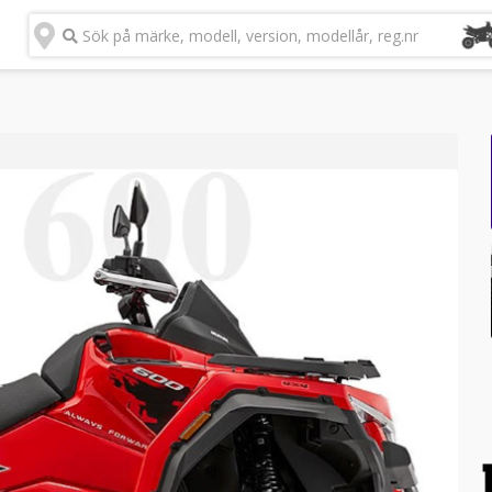
Sök på märke, modell, version, modellår, reg.nr