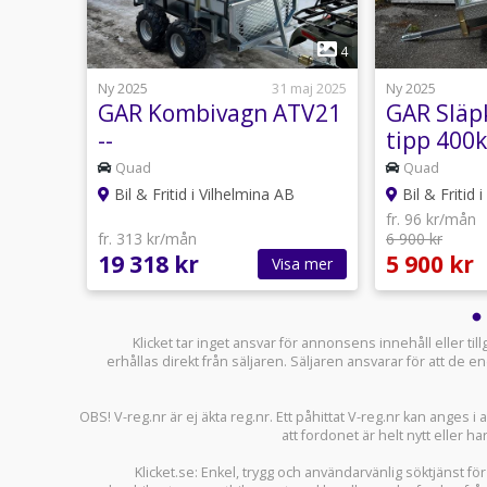
1
3
4
1 juli
Ny 2025
31 maj 2025
Ny 2025
Lång
GAR Kombivagn ATV21
GAR Släp
--
tipp 400
Quad
Quad
B
Bil & Fritid i Vilhelmina AB
Bil & Fritid 
fr. 96 kr/mån
fr. 313 kr/mån
6 900 kr
19 318 kr
5 900 kr
sa mer
Visa mer
Klicket tar inget ansvar för annonsens innehåll eller ti
erhållas direkt från säljaren. Säljaren ansvarar för att de
OBS! V-reg.nr är ej äkta reg.nr. Ett påhittat V-reg.nr kan anges 
att fordonet är helt nytt eller ha
Klicket.se
: Enkel, trygg och användarvänlig söktjänst fö