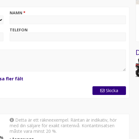
NAMN
*
TELEFON
g
D
sa fler fält
Skicka
Detta är ett räkneexempel. Räntan är indikativ, hör
med din säljare för exakt räntenivå. Kontantinsatsen
måste vara minst 20 %.
%