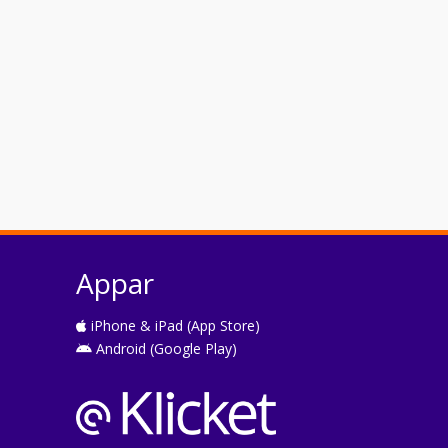
Appar
iPhone & iPad (App Store)
Android (Google Play)