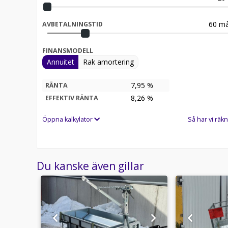
Boka nu för leverans innan Sommaren!
60
må
AVBETALNINGSTID
FINANSMODELL
Annuitet
Rak amortering
7,95 %
RÄNTA
8,26
%
EFFEKTIV RÄNTA
Öppna kalkylator
Så har vi räkn
Du kanske även gillar