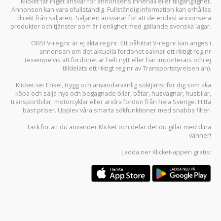
Klicket tar inget ansvar för annonsens innehåll eller tillgänglighet.
Annonsen kan vara ofullständig. Fullständig information kan erhållas
direkt från säljaren. Säljaren ansvarar för att de endast annonsera
produkter och tjänster som är i enlighet med gällande svenska lagar.
OBS! V-reg.nr är ej äkta reg.nr. Ett påhittat V-reg.nr kan anges i
annonsen om det aktuella fordonet saknar ett riktigt reg.nr
(exempelvis att fordonet är helt nytt eller har importerats och ej
tilldelats ett riktigt reg.nr av Transportstyrelsen än).
Klicket.se
: Enkel, trygg och användarvänlig söktjänst för dig som ska
köpa och sälja
nya och begagnade bilar
,
båtar
,
husvagnar
,
husbilar
,
transportbilar
,
motorcyklar
eller andra fordon från hela Sverige. Hitta
bäst priser. Upplev våra smarta sökfunktioner med snabba filter.
Tack för att du använder
Klicket
och delar det du gillar med dina
vänner!
Ladda ner
Klicket-appen
gratis: