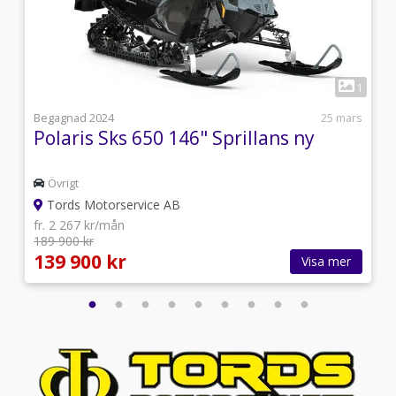
1
1
5
Begagnad 2024
25 mars
Polaris Sks 650 146" Sprillans ny
Övrigt
Tords Motorservice AB
fr. 2 267 kr/mån
189 900 kr
139 900 kr
Visa mer