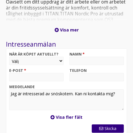
Oavsett om ditt uppdrag är ditt arbete eller om arbetet
är din fritidssysselsättning är komfort, kontroll och
tålighet inbyggd i TITAN.TITAN Nordic Pro är utrustad
med de bästa premium komponenterna som QS3
Stötdämpning och 7S-Display för att få jobbet utfört.
Visa mer
Köp till box och passagerarsäte för att dela
arbetsglädjen. Finns både med Patriot 850 motor och 4-
Intresseanmälan
taktsalternativet Pro Star S4
NÄR ÄR KÖPET AKTUELLT?
NAMN
*
Extrautrustning som dubbeldyna och plastlåda
tillkommer på priset.
E-POST
*
TELEFON
Ring, maila eller kom förbi för mer info.
Boka senast 17/4 för att få bästa möjliga snowcheck
erbjudande.
MEDDELANDE
Visa fler fält
Skicka