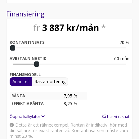
Finansiering
fr
3 887
kr/mån
*
20
%
KONTANTINSATS
60
mån
AVBETALNINGSTID
FINANSMODELL
Annuitet
Rak amortering
7,95 %
RÄNTA
8,25
%
EFFEKTIV RÄNTA
Öppna kalkylator
Så har vi räknat
Detta är ett räkneexempel. Räntan är indikativ, hör med
din säljare för exakt räntenivå. Kontantinsatsen måste vara
minst 20 %.