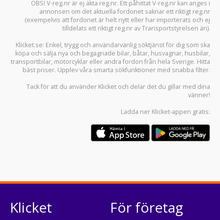
OBS! V-reg.nr är ej äkta reg.nr. Ett påhittat V-reg.nr kan anges i
annonsen om det aktuella fordonet saknar ett riktigt reg.nr
(exempelvis att fordonet är helt nytt eller har importerats och ej
tilldelats ett riktigt reg.nr av Transportstyrelsen än).
Klicket.se
: Enkel, trygg och användarvänlig söktjänst för dig som ska
köpa och sälja
nya och begagnade bilar
,
båtar
,
husvagnar
,
husbilar
,
transportbilar
,
motorcyklar
eller andra fordon från hela Sverige. Hitta
bäst priser. Upplev våra smarta sökfunktioner med snabba filter.
Tack för att du använder
Klicket
och delar det du gillar med dina
vänner!
Ladda ner
Klicket-appen
gratis:
Klicket
För företag