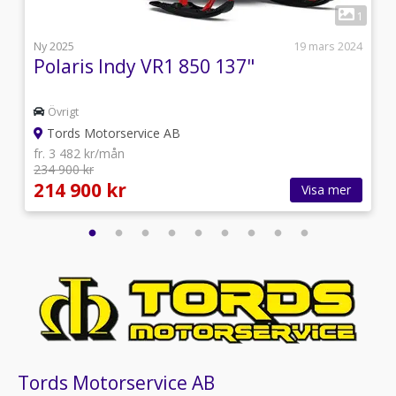
1
1
5
Ny 2025
19 mars 2024
Polaris Indy VR1 850 137"
Övrigt
Tords Motorservice AB
fr. 3 482 kr/mån
234 900 kr
214 900 kr
Visa mer
Tords Motorservice AB