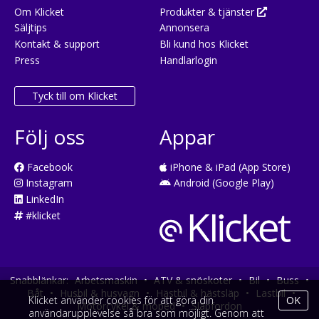
Om Klicket
Produkter & tjänster
Säljtips
Annonsera
Kontakt & support
Bli kund hos Klicket
Press
Handlarlogin
Tyck till om Klicket
Följ oss
Appar
Facebook
iPhone & iPad (App Store)
Instagram
Android (Google Play)
LinkedIn
#klicket
Snabblänkar:
Arbetsmaskin
•
ATV & snöskoter
•
Bil
•
Buss
•
Båt
•
Husbil & husvagn
•
Hästbil & hästsläp
•
Lastbil
•
Klicket använder cookies för att göra din
OK
Motorcykel & moped
•
Släpfordon
användarupplevelse så bra som möjligt. Genom att