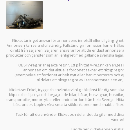
Klicket tar inget ansvar för annonsens innehåll eller tillgänglighet.
Annonsen kan vara ofullständig. Fullständig information kan erhållas
direkt från säljaren. Säljaren ansvarar för att de endast annonsera
produkter och tjänster som är i enlighet med gällande svenska lagar.
OBS! V-reg.nr är ej äkta reg.nr. Ett påhittat V-reg.nr kan anges i
annonsen om det aktuella fordonet saknar ett riktigt reg.nr
(exempelvis att fordonet är helt nytt eller har importerats och ej
tilldelats ett riktigt reg.nr av Transportstyrelsen än).
Klicket.se
: Enkel, trygg och användarvänlig söktjänst för dig som ska
köpa och sälja
nya och begagnade bilar
,
båtar
,
husvagnar
,
husbilar
,
transportbilar
,
motorcyklar
eller andra fordon från hela Sverige. Hitta
bäst priser. Upplev våra smarta sökfunktioner med snabba filter.
Tack för att du använder
Klicket
och delar det du gillar med dina
vänner!
Ladda ner
Klicket-appen
gratis: