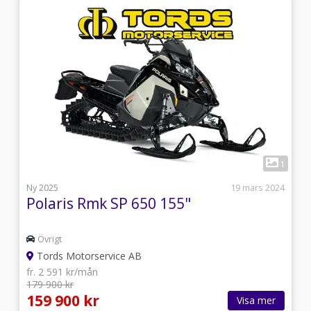
3
1
l
Ny 2025
19 mars 2024
Polaris Rmk SP 650 155"
Övrigt
Tords Motorservice AB
fr. 2 591 kr/mån
179 900 kr
159 900 kr
Visa mer