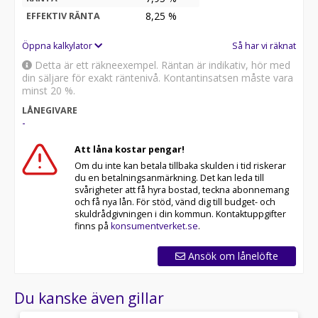
8,25
%
EFFEKTIV RÄNTA
Öppna kalkylator
Så har vi räknat
Detta är ett räkneexempel. Räntan är indikativ, hör med
din säljare för exakt räntenivå. Kontantinsatsen måste vara
minst 20 %.
LÅNEGIVARE
-
Att låna kostar pengar!
Om du inte kan betala tillbaka skulden i tid riskerar
du en betalningsanmärkning. Det kan leda till
svårigheter att få hyra bostad, teckna abonnemang
och få nya lån. För stöd, vänd dig till budget- och
skuldrådgivningen i din kommun. Kontaktuppgifter
finns på
konsumentverket.se
.
Ansök om lånelöfte
Du kanske även gillar