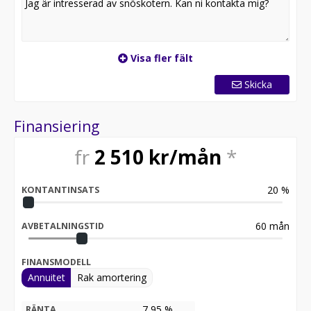
Visa fler fält
Skicka
Finansiering
fr
2 510
kr/mån
*
20
%
KONTANTINSATS
60
mån
AVBETALNINGSTID
FINANSMODELL
Annuitet
Rak amortering
7,95 %
RÄNTA