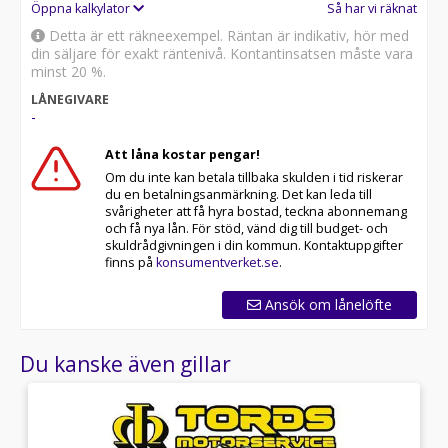
Öppna kalkylator
Så har vi räknat
Detta är ett räkneexempel. Räntan är indikativ, hör med
din säljare för exakt räntenivå. Kontantinsatsen måste vara
minst 20 %.
LÅNEGIVARE
-
Att låna kostar pengar!
Om du inte kan betala tillbaka skulden i tid riskerar
du en betalningsanmärkning. Det kan leda till
svårigheter att få hyra bostad, teckna abonnemang
och få nya lån. För stöd, vänd dig till budget- och
skuldrådgivningen i din kommun. Kontaktuppgifter
finns på
konsumentverket.se
.
Ansök om lånelöfte
Du kanske även gillar