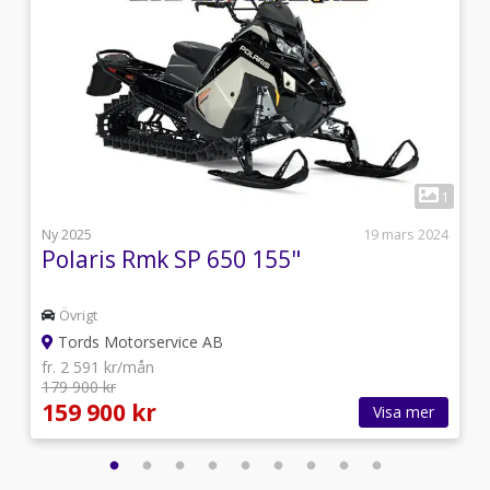
3
1
l
Ny 2025
19 mars 2024
Polaris Rmk SP 650 155"
Övrigt
Tords Motorservice AB
fr. 2 591 kr/mån
179 900 kr
159 900 kr
Visa mer