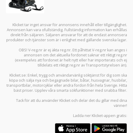
Klicket tar inget ansvar för annonsens innehåll eller tillgänglighet.
Annonsen kan vara ofullständig. Fullständig information kan erhållas
direkt från säljaren. Säljaren ansvarar för att de endast annonsera
produkter och tjänster som är i enlighet med gällande svenska lagar.
OBS! V-reg.nr är ej äkta reg.nr. Ett påhittat V-reg.nr kan anges i
annonsen om det aktuella fordonet saknar ett riktigt reg.nr
(exempelvis att fordonet är helt nytt eller har importerats och ej
tilldelats ett riktigt reg.nr av Transportstyrelsen än).
Klicket.se
: Enkel, trygg och användarvänlig söktjänst för dig som ska
köpa och sälja
nya och begagnade bilar
,
båtar
,
husvagnar
,
husbilar
,
transportbilar
,
motorcyklar
eller andra fordon från hela Sverige. Hitta
bäst priser. Upplev våra smarta sökfunktioner med snabba filter.
Tack för att du använder
Klicket
och delar det du gillar med dina
vänner!
Ladda ner
Klicket-appen
gratis: