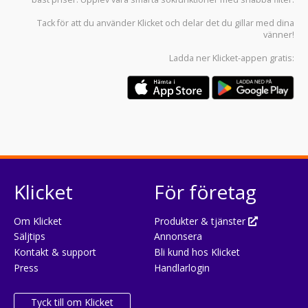
Tack för att du använder
Klicket
och delar det du gillar med dina
vänner!
Ladda ner
Klicket-appen
gratis:
Klicket
För företag
Om Klicket
Produkter & tjänster
Säljtips
Annonsera
Kontakt & support
Bli kund hos Klicket
Press
Handlarlogin
Tyck till om Klicket