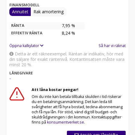
FINANSMODELL
Annuitet
Rak amortering
7,95 %
RÄNTA
8,24
%
EFFEKTIV RÄNTA
Öppna kalkylator
Så har vi räknat
Detta är ett räkneexempel. Räntan är indikativ, hör med
din säljare för exakt räntenivå. Kontantinsatsen måste vara
minst 20 %.
LÅNEGIVARE
-
Att låna kostar pengar!
Om du inte kan betala tillbaka skulden i tid riskerar
du en betalningsanmärkning. Det kan leda till
svårigheter att få hyra bostad, teckna abonnemang
och få nya lån. För stöd, vänd dig till budget- och
skuldrådgivningen i din kommun. Kontaktuppgifter
finns på
konsumentverket.se
.
Ansök om lånelöfte