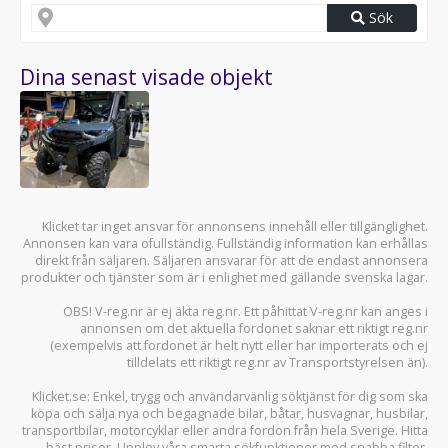
Sök
Dina senast visade objekt
Klicket tar inget ansvar för annonsens innehåll eller tillgänglighet.
Annonsen kan vara ofullständig. Fullständig information kan erhållas
direkt från säljaren. Säljaren ansvarar för att de endast annonsera
produkter och tjänster som är i enlighet med gällande svenska lagar.
OBS! V-reg.nr är ej äkta reg.nr. Ett påhittat V-reg.nr kan anges i
annonsen om det aktuella fordonet saknar ett riktigt reg.nr
(exempelvis att fordonet är helt nytt eller har importerats och ej
tilldelats ett riktigt reg.nr av Transportstyrelsen än).
Klicket.se
: Enkel, trygg och användarvänlig söktjänst för dig som ska
köpa och sälja
nya och begagnade bilar
,
båtar
,
husvagnar
,
husbilar
,
transportbilar
,
motorcyklar
eller andra fordon från hela Sverige. Hitta
bäst priser. Upplev våra smarta sökfunktioner med snabba filter.