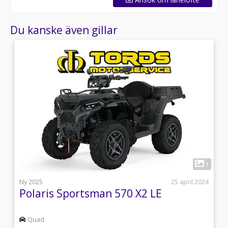
Du kanske även gillar
2
1
i
Ny 2025
25 april 2024
Polaris Sportsman 570 X2 LE
Quad