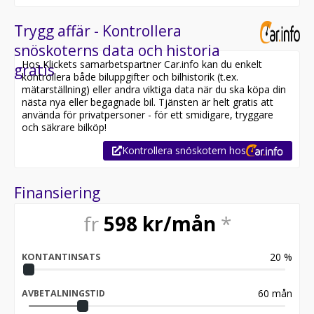
Trygg affär - Kontrollera
snöskoterns data och historia
Hos Klickets samarbetspartner Car.info kan du enkelt
gratis
kontrollera både biluppgifter och bilhistorik (t.ex.
mätarställning) eller andra viktiga data när du ska köpa din
nästa nya eller begagnade bil. Tjänsten är helt gratis att
använda för privatpersoner - för ett smidigare, tryggare
och säkrare bilköp!
Kontrollera snöskotern hos
Finansiering
fr
598
kr/mån
*
20
%
KONTANTINSATS
60
mån
AVBETALNINGSTID