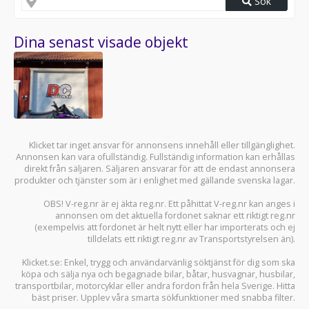
Sök
Dina senast visade objekt
Klicket tar inget ansvar för annonsens innehåll eller tillgänglighet.
Annonsen kan vara ofullständig. Fullständig information kan erhållas
direkt från säljaren. Säljaren ansvarar för att de endast annonsera
produkter och tjänster som är i enlighet med gällande svenska lagar.
OBS! V-reg.nr är ej äkta reg.nr. Ett påhittat V-reg.nr kan anges i
annonsen om det aktuella fordonet saknar ett riktigt reg.nr
(exempelvis att fordonet är helt nytt eller har importerats och ej
tilldelats ett riktigt reg.nr av Transportstyrelsen än).
Klicket.se
: Enkel, trygg och användarvänlig söktjänst för dig som ska
köpa och sälja
nya och begagnade bilar
,
båtar
,
husvagnar
,
husbilar
,
transportbilar
,
motorcyklar
eller andra fordon från hela Sverige. Hitta
bäst priser. Upplev våra smarta sökfunktioner med snabba filter.