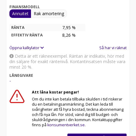
FINANSMODELL
Annuitet
Rak amortering
7,95 %
RÄNTA
8,26
%
EFFEKTIV RÄNTA
Öppna kalkylator
Så har vi räknat
Detta är ett räkneexempel. Räntan är indikativ, hör med
din säljare för exakt räntenivå. Kontantinsatsen måste vara
minst 20 %.
LÅNEGIVARE
-
Att låna kostar pengar!
Om du inte kan betala tillbaka skulden i tid riskerar
du en betalningsanmärkning. Det kan leda till
svårigheter att få hyra bostad, teckna abonnemang
och få nya lån. För stöd, vänd dig till budget- och
skuldrådgivningen i din kommun. Kontaktuppgifter
finns på
konsumentverket.se
.