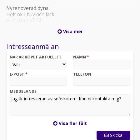
Nyrenoverad dyna
Helt ok i huv och lack
Ej startad på 5år
Visa mer
Kan fullfinansieras
Intresseanmälan
Transport över hela landet
NÄR ÄR KÖPET AKTUELLT?
NAMN
*
Vi tar även inbyte
E-POST
*
TELEFON
MEDDELANDE
Visa fler fält
Skicka