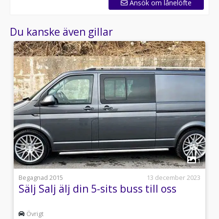
Ansök om lånelöfte
Du kanske även gillar
1
1
i
Begagnad 2015
13 december 2023
s
Sälj Salj älj din 5-sits buss till oss
Övrigt