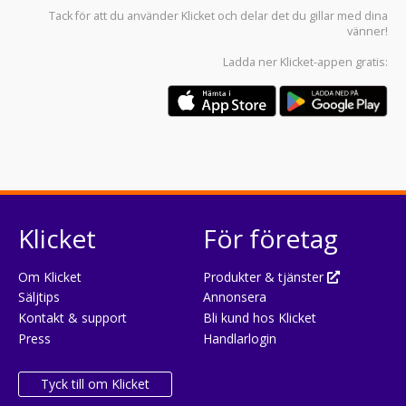
Tack för att du använder
Klicket
och delar det du gillar med dina
vänner!
Ladda ner
Klicket-appen
gratis:
Klicket
För företag
Om Klicket
Produkter & tjänster
Säljtips
Annonsera
Kontakt & support
Bli kund hos Klicket
Press
Handlarlogin
Tyck till om Klicket