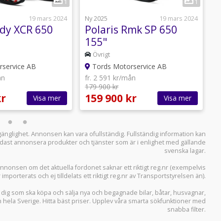
1
1
19 mars 2024
Ny 2025
19 mars 2024
N
ndy XCR 650
Polaris Rmk SP 650
P
155"
S
Övrigt
service AB
Tords Motorservice AB
ån
fr. 2 591 kr/mån
f
179 900 kr
2
kr
159 900 kr
2
Visa mer
Visa mer
llgänglighet. Annonsen kan vara ofullständig. Fullständig information kan
 endast annonsera produkter och tjänster som är i enlighet med gällande
svenska lagar.
i annonsen om det aktuella fordonet saknar ett riktigt reg.nr (exempelvis
r importerats och ej tilldelats ett riktigt reg.nr av Transportstyrelsen än).
r dig som ska köpa och sälja
nya och begagnade bilar
,
båtar
,
husvagnar
,
n hela Sverige. Hitta bäst priser. Upplev våra smarta sökfunktioner med
snabba filter.