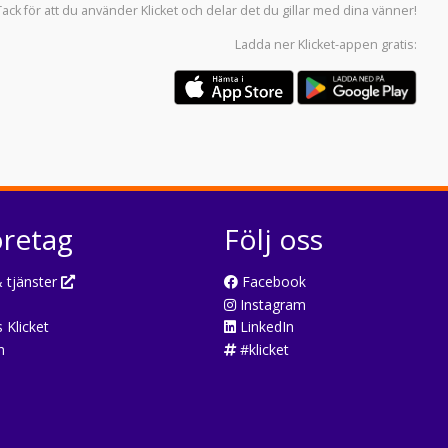
Tack för att du använder
Klicket
och delar det du gillar med dina vänner!
Ladda ner
Klicket-appen
gratis:
öretag
Följ oss
 tjänster
Facebook
Instagram
 Klicket
LinkedIn
n
#klicket