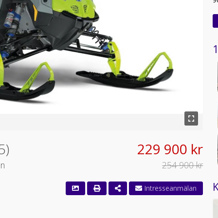
1
5)
229 900 kr
en
254 900 kr
K