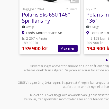
1
1
mars 2025
Begagnad 2024
25 mars
Ny 2025
k
Polaris Sks 650 146"
Polaris I
Sprillans ny
136"
Övrigt
Övrigt
Tords Motorservice AB
Tords Motor
fr. 2 267 kr/mån
fr. 3 158 kr/m
189 900 kr
209 900 kr
139 900 kr
194 900 
sa mer
Visa mer
Klicket tar inget ansvar för annonsens innehåll eller ti
erhållas direkt från säljaren. Säljaren ansvarar för att de
OBS! V-reg.nr är ej äkta reg.nr. Ett påhittat V-reg.nr kan anges 
att fordonet är helt nytt eller ha
Klicket.se
: Enkel, trygg och användarvänlig söktjänst fö
husbilar
,
transportbilar
,
motorcyklar
eller andra fordon frå