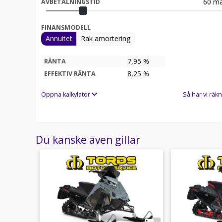
60
må
AVBETALNINGSTID
FINANSMODELL
Annuitet
Rak amortering
7,95 %
RÄNTA
8,25
%
EFFEKTIV RÄNTA
Öppna kalkylator
Så har vi räkn
Du kanske även gillar