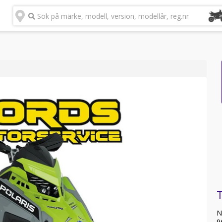
Sök på märke, modell, version, modellår, reg.nr
T
N
9