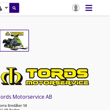
ords Motorservice AB
orra Bredåker 58
61 98 Boden