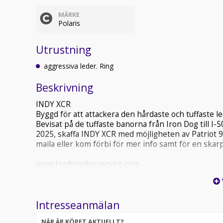
MÄRKE
Polaris
Utrustning
aggressiva leder. Ring
Beskrivning
INDY XCR
Byggd för att attackera den hårdaste och tuffaste 
Bevisat på de tuffaste banorna från Iron Dog till I
2025, skaffa INDY XCR med möjligheten av Patriot 9
maila eller kom förbi för mer info samt för en skarp
www.tordsmotorservice.com
Intresseanmälan
NÄR ÄR KÖPET AKTUELLT?