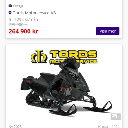
Övrigt
Tords Motorservice AB
fr. 4 292 kr/mån
279 900 kr
264 900 kr
Visa mer
1
Ny 2025
19 mars 2024