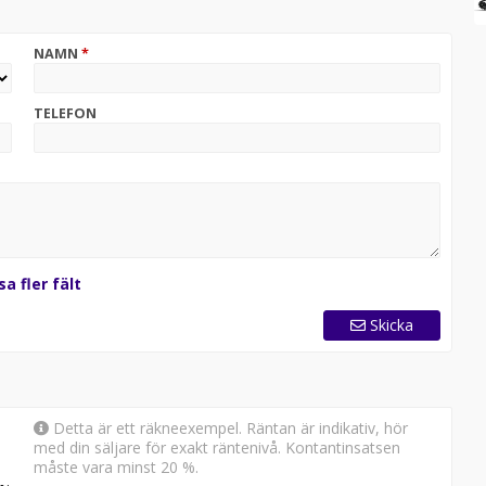
are och fordon, vilket hjälper dig att röra dig runt
NAMN
*
precision.
a generation av ledade bakfjädringar. Utformad med
TELEFON
åde framåt och bakåt.
ående hållbarhet, förfinad körkvalitet och omedelbar
aktsmotor för ännu bättre bränsleekonomi och enklare
h bästa pris vi ordnar förmånlig finansiering.
sa fler fält
Skicka
Detta är ett räkneexempel. Räntan är indikativ, hör
med din säljare för exakt räntenivå. Kontantinsatsen
måste vara minst 20 %.