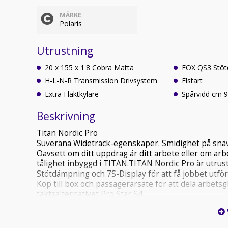
MÄRKE
Polaris
Utrustning
20 x 155 x 1'8 Cobra Matta
FOX QS3 Stö
H-L-N-R Transmission Drivsystem
Elstart
Extra Fläktkylare
Spårvi
Beskrivning
Titan Nordic Pro
Suveräna Widetrack-egenskaper. Smidighet på snäva
Oavsett om ditt uppdrag är ditt arbete eller om arbe
tålighet inbyggd i TITAN.TITAN Nordic Pro är ut
Stötdämpning och 7S-Display för att få jobbet utför
Köp till box och passagerarsäte för att dela arbets
taktsalternativet Pro Star S4
När vi bestämde oss för att bygga den helt nya Matr
i alla kategorier som är viktiga för bredbandsförare