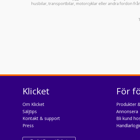
husbilar
,
transportbilar
,
motorcyklar
eller andra fordon frå
Klicket
För f
Om Klicket
Produkter &
Säljtips
Annonsera
Kontakt & support
Bli kund hos
Press
Handlarlogi