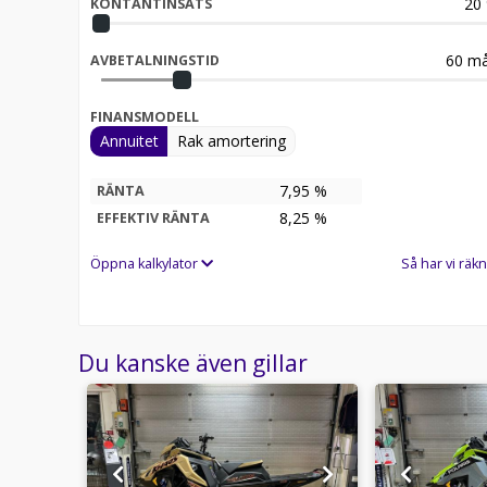
20
KONTANTINSATS
60
må
AVBETALNINGSTID
FINANSMODELL
Annuitet
Rak amortering
7,95 %
RÄNTA
8,25
%
EFFEKTIV RÄNTA
Öppna kalkylator
Så har vi räkn
Du kanske även gillar