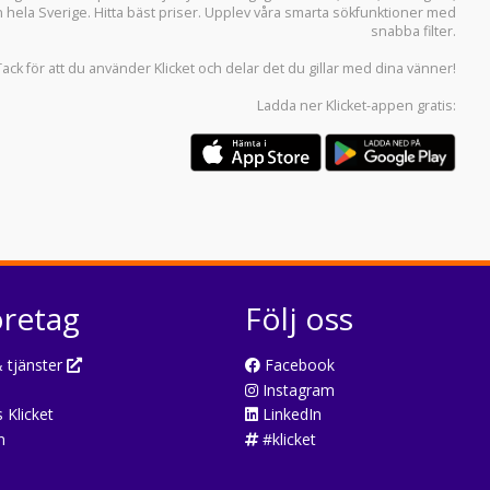
n hela Sverige. Hitta bäst priser. Upplev våra smarta sökfunktioner med
snabba filter.
Tack för att du använder
Klicket
och delar det du gillar med dina vänner!
Ladda ner
Klicket-appen
gratis:
öretag
Följ oss
 tjänster
Facebook
Instagram
 Klicket
LinkedIn
n
#klicket