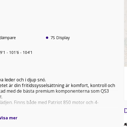
tdämpare
7S DIsplay
dd cm 99'1 - 101'6 - 104'1
 leder och i djup snö.
tet är din fritidssysselsättning är komfort, kontroll och
rustad med de bästa premium komponenterna som QS3
t.
glädjen. Finns både med Patriot 850 motor och 4-
D
Visa mer
yx TITAN visste vi att vi var tvungna att göra den bättre
.