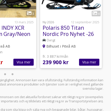
1
1
3
4
13 mars 2025
Ny 2026
12 september 2025
N
r INDY XCR
Polaris 850 Titan
P
m Gray/Neon
Nordic Pro Nyhet -26
A
-25
Övrigt
iteå AB
Bilhuset i Piteå AB
ån
f
fr. 3 887 kr/mån
2
kr
239 900 kr
2
Visa mer
Visa mer
llgänglighet. Annonsen kan vara ofullständig. Fullständig information kan
 endast annonsera produkter och tjänster som är i enlighet med gällande
svenska lagar.
i annonsen om det aktuella fordonet saknar ett riktigt reg.nr (exempelvis
r importerats och ej tilldelats ett riktigt reg.nr av Transportstyrelsen än).
r dig som ska köpa och sälja
nya och begagnade bilar
,
båtar
,
husvagnar
,