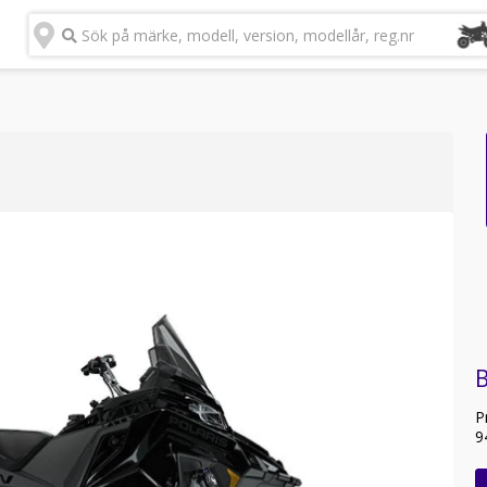
Sök på märke, modell, version, modellår, reg.nr
B
P
9