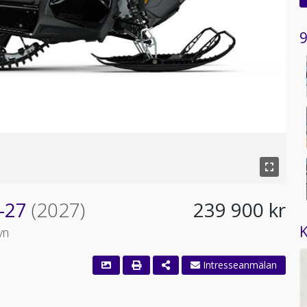
9
 -27
(2027)
239 900 kr
K
yn