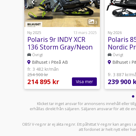
1
4
3
13 mars
Ny 2025
13 mars 2025
Ny 2026
 XC
Polaris 9r INDY XCR
Polaris 8
136 Storm Gray/Neon
Nordic P
Kampanj -25
Övrigt
Övrigt
Bilhuset i Piteå AB
Bilhuset i P
fr. 3 482 kr/mån
254 900 kr
fr. 3 887 kr/m
214 895 kr
239 900 
sa mer
Visa mer
Klicket tar inget ansvar för annonsens innehåll eller ti
erhållas direkt från säljaren. Säljaren ansvarar för att de
OBS! V-reg.nr är ej äkta reg.nr. Ett påhittat V-reg.nr kan anges 
att fordonet är helt nytt eller ha