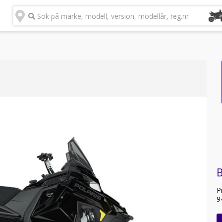
Sök på märke, modell, version, modellår, reg.nr
B
P
9