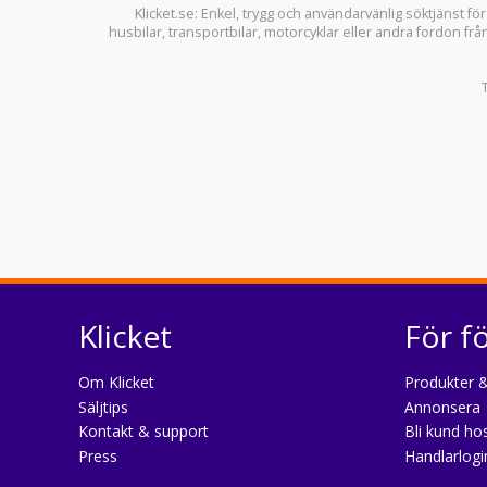
Klicket.se
: Enkel, trygg och användarvänlig söktjänst fö
husbilar
,
transportbilar
,
motorcyklar
eller andra fordon frå
Klicket
För f
Om Klicket
Produkter &
Säljtips
Annonsera
Kontakt & support
Bli kund hos
Press
Handlarlogi