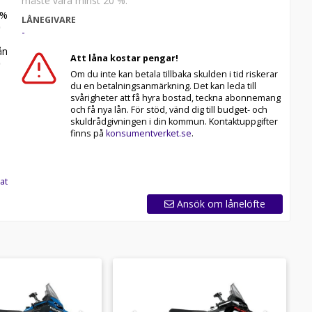
måste vara minst 20 %.
%
LÅNEGIVARE
-
n
Att låna kostar pengar!
Om du inte kan betala tillbaka skulden i tid riskerar
du en betalningsanmärkning. Det kan leda till
svårigheter att få hyra bostad, teckna abonnemang
och få nya lån. För stöd, vänd dig till budget- och
skuldrådgivningen i din kommun. Kontaktuppgifter
finns på
konsumentverket.se
.
at
Ansök om lånelöfte