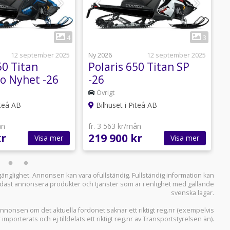
1
1
4
3
12 september 2025
Ny 2026
12 september 2025
N
50 Titan
Polaris 650 Titan SP
P
ro Nyhet -26
-26
1
Övrigt
iteå AB
Bilhuset i Piteå AB
ån
fr. 3 563 kr/mån
f
kr
219 900 kr
1
Visa mer
Visa mer
llgänglighet. Annonsen kan vara ofullständig. Fullständig information kan
 endast annonsera produkter och tjänster som är i enlighet med gällande
svenska lagar.
i annonsen om det aktuella fordonet saknar ett riktigt reg.nr (exempelvis
r importerats och ej tilldelats ett riktigt reg.nr av Transportstyrelsen än).