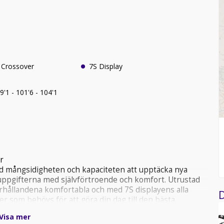
0 Crossover
7S Display
dd cm 99'1 - 101'6 - 104'1
r
ed mångsidigheten och kapaciteten att upptäcka nya
eruppgifterna med självförtroende och komfort. Utrustad
rhållandena komfortabla och med 7S displayens alla
D
er som behövs för att göra din dag till den bästa.
Visa mer
och utflykter