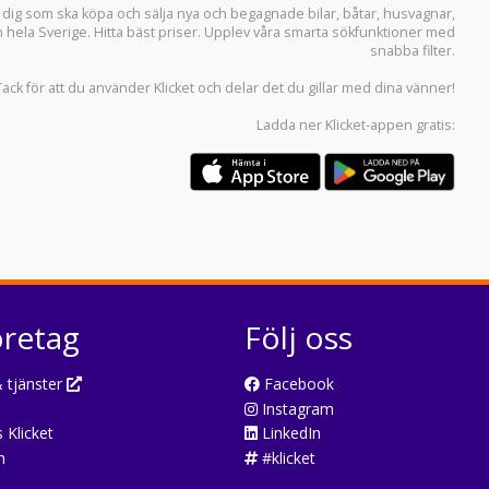
r dig som ska köpa och sälja
nya och begagnade bilar
,
båtar
,
husvagnar
,
n hela Sverige. Hitta bäst priser. Upplev våra smarta sökfunktioner med
snabba filter.
Tack för att du använder
Klicket
och delar det du gillar med dina vänner!
Ladda ner
Klicket-appen
gratis:
öretag
Följ oss
 tjänster
Facebook
Instagram
 Klicket
LinkedIn
n
#klicket