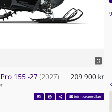
9
 Pro 155 -27
(2027)
209 900 kr
K
yn
Intresseanmälan