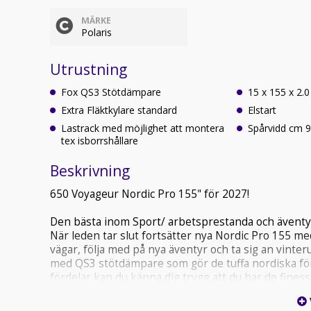
MÄRKE
Polaris
Utrustning
Fox QS3 Stötdämpare
15 x 155 x 2.
Extra Fläktkylare standard
Elstart
Lastrack med möjlighet att montera
Spårvi
tex isborrshållare
Beskrivning
650 Voyageur Nordic Pro 155" för 2027!
Den bästa inom Sport/ arbetsprestanda och äventy
När leden tar slut fortsätter nya Nordic Pro 155 m
vägar, följa med på nya äventyr och ta sig an vint
med QS3 stötdämpare som gör de tuffa nordiska fö
fördelar kan du känna dig trygg att du har de finess
Specialbyggd för att ta sig an alla vinterns uppdrag 