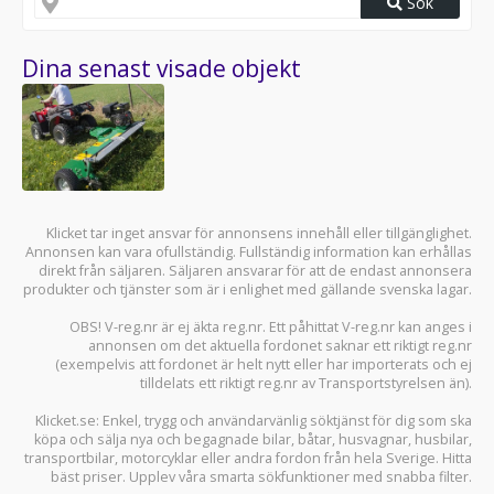
Sök
Dina senast visade objekt
Klicket tar inget ansvar för annonsens innehåll eller tillgänglighet.
Annonsen kan vara ofullständig. Fullständig information kan erhållas
direkt från säljaren. Säljaren ansvarar för att de endast annonsera
produkter och tjänster som är i enlighet med gällande svenska lagar.
OBS! V-reg.nr är ej äkta reg.nr. Ett påhittat V-reg.nr kan anges i
annonsen om det aktuella fordonet saknar ett riktigt reg.nr
(exempelvis att fordonet är helt nytt eller har importerats och ej
tilldelats ett riktigt reg.nr av Transportstyrelsen än).
Klicket.se
: Enkel, trygg och användarvänlig söktjänst för dig som ska
köpa och sälja
nya och begagnade bilar
,
båtar
,
husvagnar
,
husbilar
,
transportbilar
,
motorcyklar
eller andra fordon från hela Sverige. Hitta
bäst priser. Upplev våra smarta sökfunktioner med snabba filter.