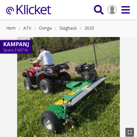
Hem
ATV
Övriga
Slaghack
2025
KAMPANJ
Spara 3 637 kr