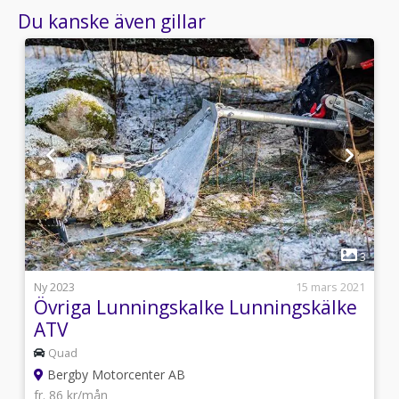
Varmt välkommen in hos oss på Bergby Motorcenter.
Du kanske även gillar
Fullerö Backe, Fullerö.
Tel. 018-337166
Bergby Motorcenter, Örbyhus/Vendel:
Tel. 018-337166
Tel. 018-337166
1
8
3
j
Ny 2023
15 mars 2021
Övriga Lunningskalke Lunningskälke
ATV
Quad
Bergby Motorcenter AB
fr. 86 kr/mån