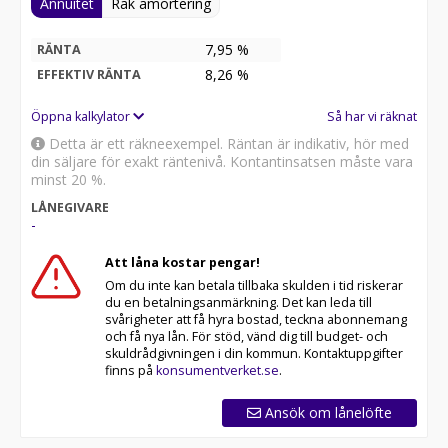
Annuitet
Rak amortering
gräsklippare.
7,95 %
RÄNTA
Klipphöjden kan anpassas mellan 0-150 mm vilket ger
8,26
%
EFFEKTIV RÄNTA
dig möjligheten att klippa gräset nära marken och
därmed få ett planare resultat. Gräset jämnas ut och
Öppna kalkylator
Så har vi räknat
resterna förmultnar snabbare.
Detta är ett räkneexempel. Räntan är indikativ, hör med
Slaghacken med 15 hk motor är byggd för att klarar
din säljare för exakt räntenivå. Kontantinsatsen måste vara
tuffare vegetation som tuvor, sly och vall. Används
minst 20 %.
framförallt för putsning av beteshagar, parker och
LÅNEGIVARE
vägkanter.
-
Användningstips: För bästa resultat och längre
livslängd på remmar rekommenderar vi att du klipper
Att låna kostar pengar!
med en hastighet om 5-6 km/h om gräset är
Om du inte kan betala tillbaka skulden i tid riskerar
normalhögt. Vid högre gräs, höj upp klipparen till max
du en betalningsanmärkning. Det kan leda till
och kör två gånger.
svårigheter att få hyra bostad, teckna abonnemang
och få nya lån. För stöd, vänd dig till budget- och
skuldrådgivningen i din kommun. Kontaktuppgifter
Kontakta oss så hittar vi en finansieringslösning som
finns på
konsumentverket.se
.
passar just dig. Vi tar inbyten och förmedlingsuppdrag
på tex CF MOTO Goes Segway Polaris Yamaha Kawasaki
Ansök om lånelöfte
Suzuki Honda Can Am. Vi byter även in gräsklippare så
som Stihl, Husqvarana och Stiga.