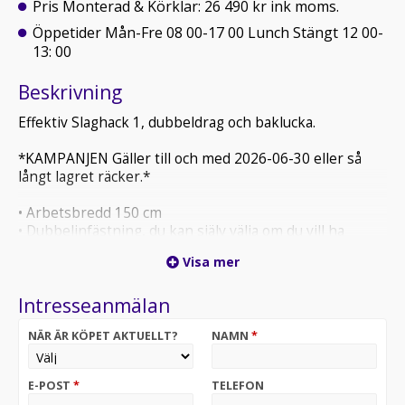
Pris Monterad & Körklar: 26 490 kr ink moms.
Öppetider Mån-Fre 08 00-17 00 Lunch Stängt 12 00-
13: 00
Beskrivning
Effektiv Slaghack 1, dubbeldrag och baklucka.
*KAMPANJEN Gäller till och med 2026-06-30 eller så
långt lagret räcker.*
• Arbetsbredd 150 cm
• Dubbelinfästning, du kan själv välja om du vill ha
draget på höger eller vänster sida på klipparen
Visa mer
• Montera hjul för stabilitet och följsamhet på sidorna
eller för maximal åtkomst bakom
Intresseanmälan
• 15 hk motor med oljenivåvakt
• Elstart med batteri
NÄR ÄR KÖPET AKTUELLT?
NAMN
*
• Justera angreppsvinkeln med vantskruv under draget
• Vev med två handtag och mekaniskt stopp
E-POST
*
TELEFON
Kraftfull slaghack med elstart är för dig som har lite