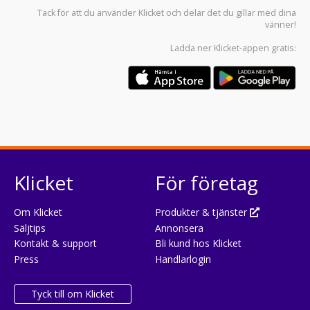
Tack för att du använder
Klicket
och delar det du gillar med dina
vänner!
Ladda ner
Klicket-appen
gratis:
Klicket
För företag
Om Klicket
Produkter & tjänster
Säljtips
Annonsera
Kontakt & support
Bli kund hos Klicket
Press
Handlarlogin
Tyck till om Klicket