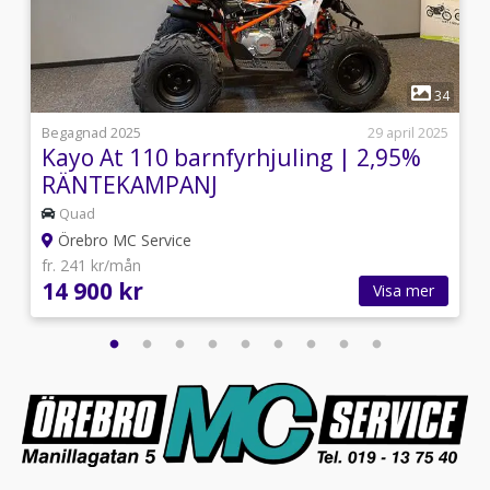
1
3
34
4
Begagnad 2025
29 april 2025
Kayo At 110 barnfyrhjuling | 2,95%
RÄNTEKAMPANJ
Quad
Örebro MC Service
fr. 241 kr/mån
14 900 kr
Visa mer