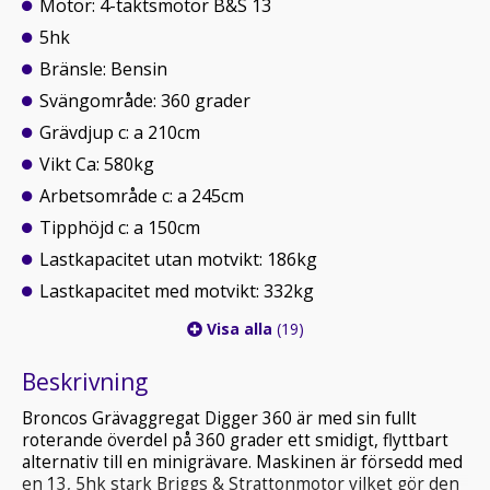
Motor: 4-taktsmotor B&S 13
5hk
Bränsle: Bensin
Svängområde: 360 grader
Grävdjup c: a 210cm
Vikt Ca: 580kg
Arbetsområde c: a 245cm
Tipphöjd c: a 150cm
Lastkapacitet utan motvikt: 186kg
Lastkapacitet med motvikt: 332kg
Visa alla
(19)
Beskrivning
Broncos Grävaggregat Digger 360 är med sin fullt
roterande överdel på 360 grader ett smidigt, flyttbart
alternativ till en minigrävare. Maskinen är försedd med
en 13, 5hk stark Briggs & Strattonmotor vilket gör den