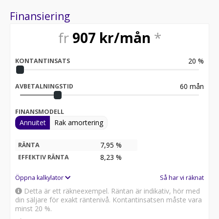
3 dubbelverkande hydraulcylindrar
Svängkrans med hydraulmotor
Finansiering
Dragbom med stödben
fr
907
kr/mån
*
FINANSIERA DITT KÖP I UPP TILL 144mån & 150.000KR!
Tillexempel vid nypris 55995kr:
20
%
- 639kr/mån
KONTANTINSATS
- 0kr i kontantinsats
- Startavgift 695kr + avi avg. 65kr/mån.
60
mån
AVBETALNINGSTID
Eller välj själv hur du vill lägga upp just din finansiering
Besök gärna vår webbhandel
FINANSMODELL
WWW.OREBROMCSERVICE.SE
Annuitet
Rak amortering
eller vår butik på Manillagatan 5 i Örebro.
FÖLJ OSS på Facebook och Instagram för att se
7,95 %
RÄNTA
vardagen hos Örebro's äldsta MC/Moped-affär.
8,23
%
EFFEKTIV RÄNTA
Öppna kalkylator
Så har vi räknat
Detta är ett räkneexempel. Räntan är indikativ, hör med
din säljare för exakt räntenivå. Kontantinsatsen måste vara
minst 20 %.