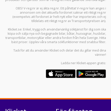
OBS! V-reg.nr är ej äkta reg.nr. Ett påhittat V-reg.nr kan anges i
annonsen om det aktuella fordonet saknar ett riktigt reg.nr
(exempelvis att fordonet är helt nytt eller har importerats och ej
tilldelats ett riktigt reg.nr av Transportstyrelsen än).
Klicket.se
: Enkel, trygg och användarvänlig söktjänst för dig som ska
köpa och sälja
nya och begagnade bilar
,
båtar
,
husvagnar
,
husbilar
,
transportbilar
,
motorcyklar
eller andra fordon från hela Sverige. Hitta
bäst priser. Upplev våra smarta sökfunktioner med snabba filter.
Tack för att du använder
Klicket
och delar det du gillar med dina
vänner!
Ladda ner
Klicket-appen
gratis: