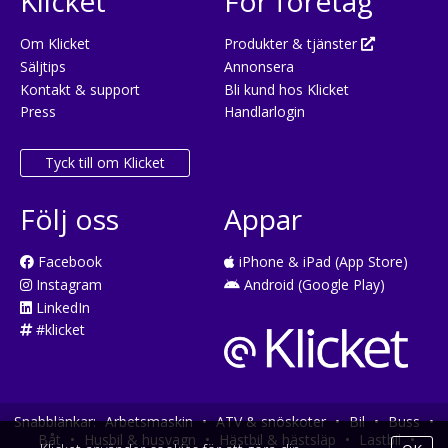
Klicket
För företag
Om Klicket
Produkter & tjänster
Säljtips
Annonsera
Kontakt & support
Bli kund hos Klicket
Press
Handlarlogin
Tyck till om Klicket
Följ oss
Appar
Facebook
iPhone & iPad (App Store)
Instagram
Android (Google Play)
LinkedIn
#klicket
Snabblänkar:
Arbetsmaskin
•
ATV & snöskoter
•
Bil
•
Buss
•
Båt
•
Husbil & husvagn
•
Hästbil & hästsläp
•
Lastbil
•