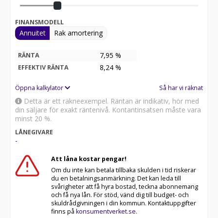
FINANSMODELL
Annuitet
Rak amortering
7,95 %
RÄNTA
8,24
%
EFFEKTIV RÄNTA
Öppna kalkylator
Så har vi räknat
Detta är ett räkneexempel. Räntan är indikativ, hör med
din säljare för exakt räntenivå. Kontantinsatsen måste vara
minst 20 %.
LÅNEGIVARE
-
Att låna kostar pengar!
Om du inte kan betala tillbaka skulden i tid riskerar
du en betalningsanmärkning. Det kan leda till
svårigheter att få hyra bostad, teckna abonnemang
och få nya lån. För stöd, vänd dig till budget- och
skuldrådgivningen i din kommun. Kontaktuppgifter
finns på
konsumentverket.se
.