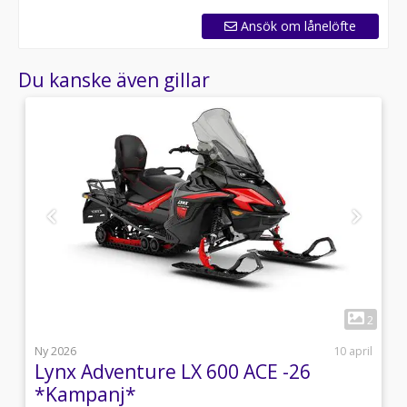
Ansök om lånelöfte
Du kanske även gillar
1
1
2
j
Ny 2026
10 april
Lynx Adventure LX 600 ACE -26
*Kampanj*