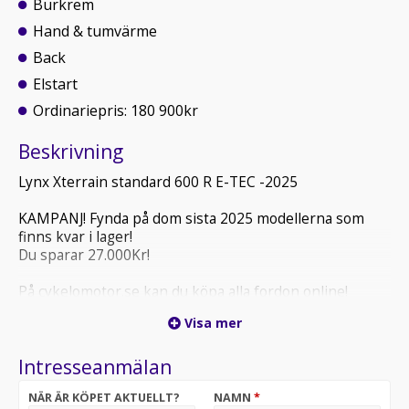
Burkrem
Hand & tumvärme
Back
Elstart
Ordinariepris: 180 900kr
Beskrivning
Lynx Xterrain standard 600 R E-TEC -2025
KAMPANJ! Fynda på dom sista 2025 modellerna som
finns kvar i lager!
Du sparar 27.000Kr!
På cykelomotor.se kan du köpa alla fordon online!
Visa mer
Lynx Xterrain är en crossover-snöskoter som är
konstruerad för att övervinna alla utmaningar som
Intresseanmälan
uppstår vid tuffa arktiska förhållanden. Xterrain
erbjuder en unik kombination av prestanda,
NÄR ÄR KÖPET AKTUELLT?
NAMN
*
motståndskraft och kompromisslösa