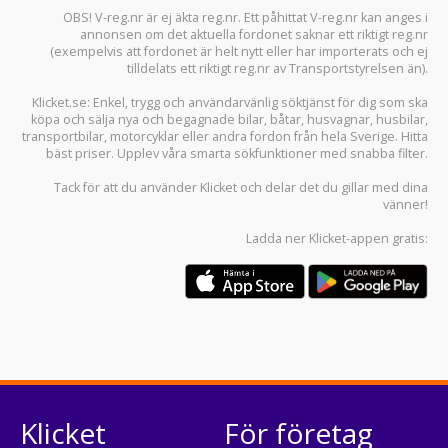
OBS! V-reg.nr är ej äkta reg.nr. Ett påhittat V-reg.nr kan anges i
annonsen om det aktuella fordonet saknar ett riktigt reg.nr
(exempelvis att fordonet är helt nytt eller har importerats och ej
tilldelats ett riktigt reg.nr av Transportstyrelsen än).
Klicket.se
: Enkel, trygg och användarvänlig söktjänst för dig som ska
köpa och sälja
nya och begagnade bilar
,
båtar
,
husvagnar
,
husbilar
,
transportbilar
,
motorcyklar
eller andra fordon från hela Sverige. Hitta
bäst priser. Upplev våra smarta sökfunktioner med snabba filter.
Tack för att du använder
Klicket
och delar det du gillar med dina
vänner!
Ladda ner
Klicket-appen
gratis:
Klicket
För företag