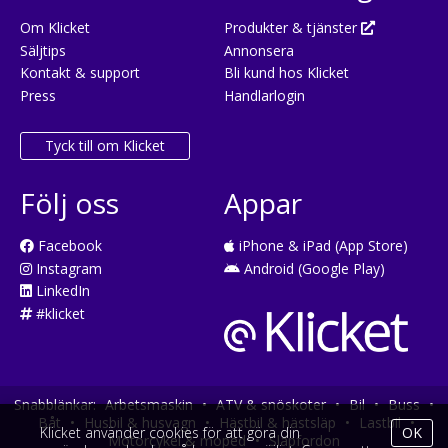
Om Klicket
Produkter & tjänster
Säljtips
Annonsera
Kontakt & support
Bli kund hos Klicket
Press
Handlarlogin
Tyck till om Klicket
Följ oss
Appar
Facebook
iPhone & iPad (App Store)
Instagram
Android (Google Play)
LinkedIn
#klicket
Snabblänkar:
Arbetsmaskin
•
ATV & snöskoter
•
Bil
•
Buss
•
Båt
•
Husbil & husvagn
•
Hästbil & hästsläp
•
Lastbil
•
Klicket använder cookies för att göra din
OK
Motorcykel & moped
•
Släpfordon