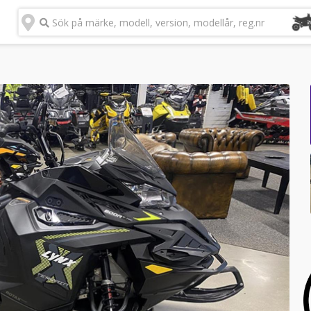
Sök på märke, modell, version, modellår, reg.nr