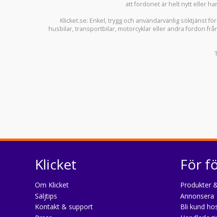
att fordonet är helt nytt eller ha
Klicket.se
: Enkel, trygg och användarvänlig söktjänst fö
husbilar
,
transportbilar
,
motorcyklar
eller andra fordon frå
Klicket
För f
Om Klicket
Produkter &
Säljtips
Annonsera
Kontakt & support
Bli kund hos