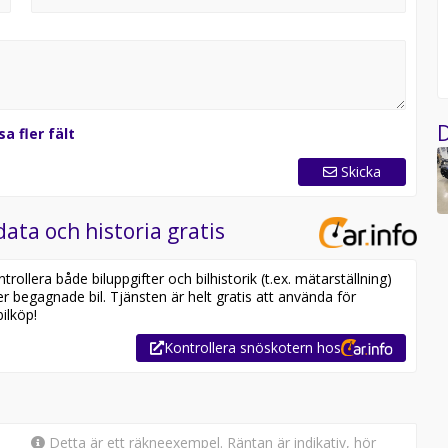
D
sa fler fält
Skicka
data och historia gratis
ollera både biluppgifter och bilhistorik (t.ex. mätarställning)
er begagnade bil. Tjänsten är helt gratis att använda för
ilköp!
Kontrollera snöskotern hos
Detta är ett räkneexempel. Räntan är indikativ, hör