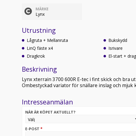
MÄRKE
Lynx
Utrustning
Lågruta + Mellanruta
Bukskydd
LinQ fäste x4
Isrivare
Dragkrok
El-start + dra
Beskrivning
Lynx xterrain 3700 600R E-tec i fint skick och bra ut
Ombestyckad variator för snällare inslag och mjuk 
Intresseanmälan
NÄR ÄR KÖPET AKTUELLT?
E-POST
*