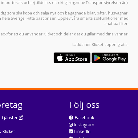
r importerats och ej tilldelats ett riktigt reg.nr av Transportstyrelsen än).
r dig som ska köpa och sälja
nya och begagnade bilar
,
båtar
,
husvagnar
,
n hela Sverige. Hitta bäst priser. Upplev våra smarta sökfunktioner med
snabba filter.
Tack för att du använder
Klicket
och delar det du gillar med dina vänner!
Ladda ner
Klicket-appen
gratis:
öretag
Följ oss
 tjänster
Facebook
Instagram
 Klicket
LinkedIn