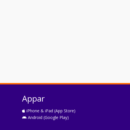
Appar
iPhone & iPad (App Store)
Android (Google Play)