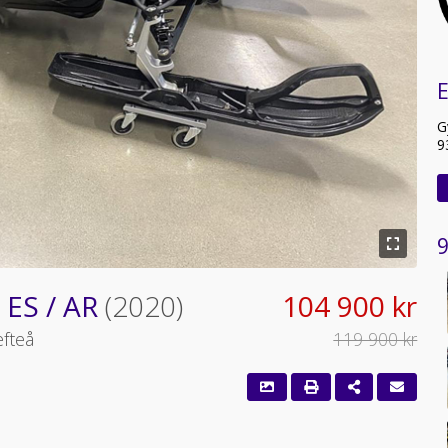
G
9
9
 ES / AR
(2020)
104 900 kr
efteå
119 900 kr