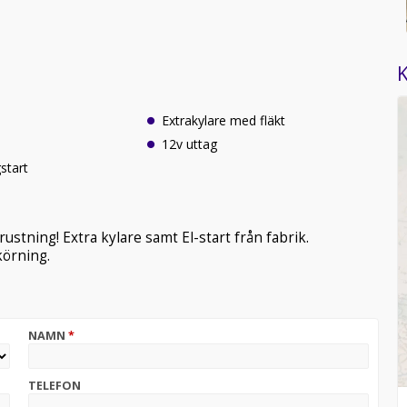
K
Extrakylare med fläkt
12v uttag
gstart
rustning! Extra kylare samt El-start från fabrik.
körning.
NAMN
*
TELEFON