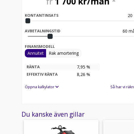
fr
1 700
kr/mån
*
20
KONTANTINSATS
60
må
AVBETALNINGSTID
FINANSMODELL
Annuitet
Rak amortering
7,95 %
RÄNTA
8,26
%
EFFEKTIV RÄNTA
Öppna kalkylator
Så har vi räkn
Du kanske även gillar