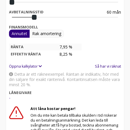
60
mån
AVBETALNINGSTID
FINANSMODELL
Annuitet
Rak amortering
7,95 %
RÄNTA
8,25
%
EFFEKTIV RÄNTA
Öppna kalkylator
Så har vi räknat
Detta är ett räkneexempel. Räntan är indikativ, hör med
din säljare för exakt räntenivå. Kontantinsatsen måste vara
minst 20 %.
LÅNEGIVARE
-
Att låna kostar pengar!
Om du inte kan betala tillbaka skulden i tid riskerar
du en betalningsanmärkning. Det kan leda till
svårigheter att få hyra bostad, teckna abonnemang