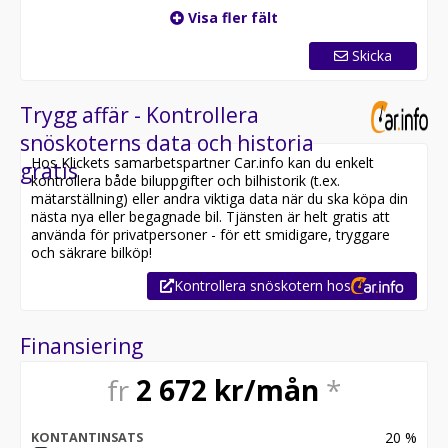
Visa fler fält
Skicka
Trygg affär - Kontrollera
snöskoterns data och historia
Hos Klickets samarbetspartner Car.info kan du enkelt
gratis
kontrollera både biluppgifter och bilhistorik (t.ex.
mätarställning) eller andra viktiga data när du ska köpa din
nästa nya eller begagnade bil. Tjänsten är helt gratis att
använda för privatpersoner - för ett smidigare, tryggare
och säkrare bilköp!
Kontrollera snöskotern hos
Finansiering
fr
2 672
kr/mån
*
20
%
KONTANTINSATS