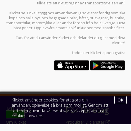
tilldelats ett riktigt reg.nr av Transportstyrelsen än).
Klicket.se
: Enkel, trygg och användarvänlig söktjänst för dig som ska
köpa och sälja
nya och begagnade bilar
,
båtar
,
husvagnar
,
husbilar
,
transportbilar
,
motorcyklar
eller andra fordon från hela Sverige. Hitta
bäst priser. Upplev våra smarta sökfunktioner med snabba filter.
Tack för att du använder
Klicket
och delar det du gillar med dina
vänner!
Ladda ner
Klicket-appen
gratis:
Klicket använder cookies för att göra din
OK
användarupplevelse så bra som möjligt. Genom att
Klicket
För företag
fortsätta använda vår webbplats accepterar du att
cookies används.
Om Klicket
Produkter & tjänster
Säljtips
Annonsera