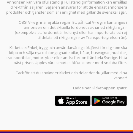
Annonsen kan vara ofullständig. Fullständig information kan erhållas
direkt från säljaren. Säljaren ansvarar för att de endast annonsera
produkter och tjänster som är i enlighet med gällande svenska lagar.
OBS! V-reg.nr är ej äkta reg.nr. Ett påhittat V-reg.nr kan anges i
annonsen om det aktuella fordonet saknar ett riktigt reg.nr
(exempelvis att fordonet är helt nytt eller har importerats och ej
tilldelats ett riktigt reg.nr av Transportstyrelsen än).
Klicket.se
: Enkel, trygg och användarvänlig söktjänst för dig som ska
köpa och sälja
nya och begagnade bilar
,
båtar
,
husvagnar
,
husbilar
,
transportbilar
,
motorcyklar
eller andra fordon från hela Sverige. Hitta
bäst priser. Upplev våra smarta sökfunktioner med snabba filter.
Tack för att du använder
Klicket
och delar det du gillar med dina
vänner!
Ladda ner
Klicket-appen
gratis: