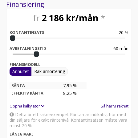
Finansiering
fr
2 186
kr/mån
*
20
%
KONTANTINSATS
60
mån
AVBETALNINGSTID
FINANSMODELL
Annuitet
Rak amortering
7,95 %
RÄNTA
8,25
%
EFFEKTIV RÄNTA
Öppna kalkylator
Så har vi räknat
Detta är ett räkneexempel. Räntan är indikativ, hör med
din säljare för exakt räntenivå. Kontantinsatsen måste vara
minst 20 %.
LÅNEGIVARE