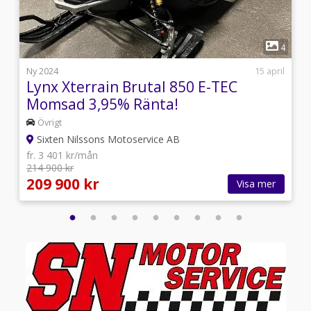
1
4
4
j
Ny 2024
15 april
Lynx Xterrain Brutal 850 E-TEC
Momsad 3,95% Ränta!
Övrigt
Sixten Nilssons Motoservice AB
fr. 3 401 kr/mån
214 900 kr
209 900 kr
Visa mer