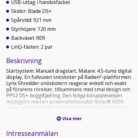
USB-uttag i handskfacket
Skidor: Blade DS+
Spårvidd: 921 mm
Styrhöjare: 120 mm
Backväxel: RER
LinQ-fästen: 2 par
Beskrivning
Startsystem: Manuell dragstart, Mätare: 4.5-tums digital
display, En fullvuxen snöskoter på Radien²-plattformen.
Lynx Shredder-snöskotern reagerar enkelt och exakt
på förarens rörelser, tillsammans med smal design och
PPS2 DS+-boggifjädring. Den livliga körupplevelsen
möjliggörs med en accelerationssnabb Rotax® 600R-
motor. KAMPANJPRIS MED DRAGSTART: 167.900kr ink
moms - KAMPANJPRIS 3700 600R MED EL-START =
Visa mer
173.900kr ink moms
Intresseanmälan