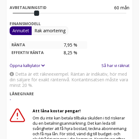
60
mån
AVBETALNINGSTID
FINANSMODELL
Annuitet
Rak amortering
7,95 %
RÄNTA
8,25
%
EFFEKTIV RÄNTA
Öppna kalkylator
Så har vi räknat
Detta är ett räkneexempel. Räntan är indikativ, hör med
din säljare för exakt räntenivå. Kontantinsatsen måste vara
minst 20 %.
LÅNEGIVARE
-
Att låna kostar pengar!
Om du inte kan betala tillbaka skulden i tid riskerar
du en betalningsanmärkning. Det kan leda till
svårigheter att få hyra bostad, teckna abonnemang
och få nya lån. För stöd, vänd dig till budget- och