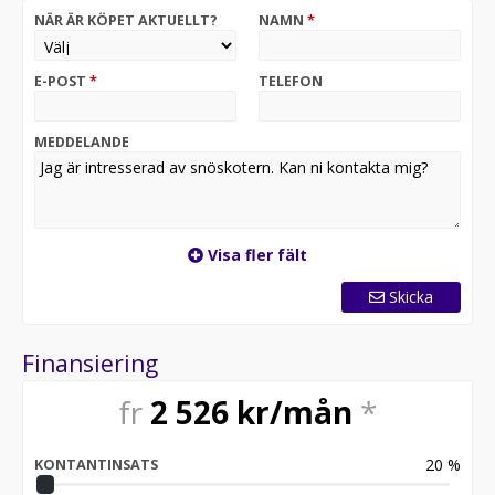
NÄR ÄR KÖPET AKTUELLT?
NAMN
*
E-POST
*
TELEFON
MEDDELANDE
Visa fler fält
Skicka
Finansiering
fr
2 526
kr/mån
*
20
%
KONTANTINSATS