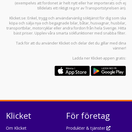
(exempelvis att fordonet är helt nytt eller har importerats och ej
tilldelats ett riktigt reg.nr av Transportstyrelsen än).
Klicket.se
: Enkel, trygg och användarvänlig söktjänst för dig som ska
köpa och sälja
nya och begagnade bilar
,
båtar
,
husvagnar
,
husbilar
,
transportbilar
,
motorcyklar
eller andra fordon från hela Sverige. Hitta
bäst priser. Upplev våra smarta sökfunktioner med snabba filter.
Tack för att du använder
Klicket
och delar det du gillar med dina
vänner!
Ladda ner
Klicket-appen
gratis:
Klicket
För företag
Om Klicket
Produkter & tjänster