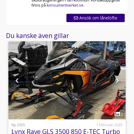
skuldrådgivningen i din kommun. Kontaktuppgifter
finns på
konsumentverket.se
.
Ansök om lånelöfte
Du kanske även gillar
1
1
2
i
Ny 2025
1 februari 2025
Lynx Rave GLS 3500 850 E-TEC Turbo