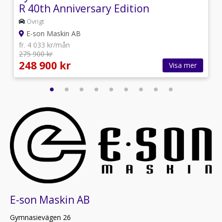
R 40th Anniversary Edition
Övrigt
E-son Maskin AB
fr. 4 033 kr/mån
275 900 kr
248 900 kr
Visa mer
E-son Maskin AB
Gymnasievägen 26