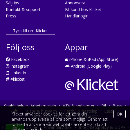
Säljtips
Annonsera
Kontakt & support
Bli kund hos Klicket
Press
Handlarlogin
Tyck till om Klicket
Följ oss
Appar
Facebook
iPhone & iPad (App Store)
Instagram
Android (Google Play)
LinkedIn
#klicket
Snabblänkar:
Arbetsmaskin
•
ATV & snöskoter
•
Bil
•
Buss
•
Båt
•
Husbil & husvagn
•
Hästbil & hästsläp
•
Lastbil
•
Klicket använder cookies för att göra din
OK
Motorcykel & moped
•
Släpfordon
användarupplevelse så bra som möjligt. Genom att
fortsätta använda vår webbplats accepterar du att
Fordonsköp online
•
Användarvillkor
•
Integritetspolicy & GDPR
•
cookies används.