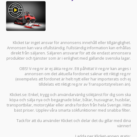
Klicket tar inget ansvar för annonsens innehåll eller tillgänglighet.
Annonsen kan vara ofullständig. Fullständig information kan erhållas
direkt från säljaren. Säljaren ansvarar för att de endast annonsera
produkter och tjänster som är i enlighet med gällande svenska lagar.
OBS! V-reg.nr är ej äkta reg.nr. Ett påhittat V-reg.nr kan anges i
annonsen om det aktuella fordonet saknar ett riktigt reg.nr
(exempelvis att fordonet är helt nytt eller har importerats och ej
tilldelats ett riktigt reg.nr av Transportstyrelsen än).
Klicket.se
: Enkel, trygg och användarvänlig söktjänst för dig som ska
köpa och sälja
nya och begagnade bilar
,
båtar
,
husvagnar
,
husbilar
,
transportbilar
,
motorcyklar
eller andra fordon från hela Sverige. Hitta
bäst priser. Upplev våra smarta sökfunktioner med snabba filter.
Tack för att du använder
Klicket
och delar det du gillar med dina
vänner!
Ladda ner
Klicket-appen
gratis: