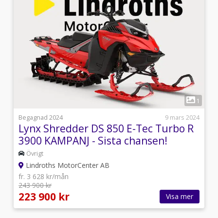
1
1
l
Begagnad 2024
9 mars 2024
Lynx Shredder DS 850 E-Tec Turbo R
3900 KAMPANJ - Sista chansen!
Övrigt
Lindroths MotorCenter AB
fr. 3 628 kr/mån
243 900 kr
223 900 kr
Visa mer