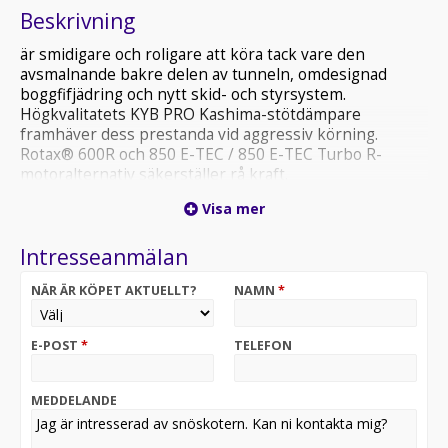
Beskrivning
är smidigare och roligare att köra tack vare den
avsmalnande bakre delen av tunneln, omdesignad
boggfifjädring och nytt skid- och styrsystem.
Högkvalitatets KYB PRO Kashima-stötdämpare
framhäver dess prestanda vid aggressiv körning.
Rotax® 600R och 850 E-TEC / 850 E-TEC Turbo R-
motoralternativ säkerställer rå kraft.
Visa mer
Rotax® 600R E-TEC, 850 E-TEC och 850 E-TEC Turbo R-
motorer
Intresseanmälan
PPS³ DS boggifjädring / LFS-DS framfjädring
KYB PRO 40 EA-3 Kashima / KYB 46 Plus Kashima / KYB
NÄR ÄR KÖPET AKTUELLT?
NAMN
*
PRO 46 EA-3 R Kashima stötdämpare
64 mm PowderMax† band (3700) / 76 mm PowderMax
X-Light band (3900)
E-POST
*
TELEFON
Premium LED-strålkastare, pulveroptimerat chassi
- Ny PPS³-DS-upphängning bak
- Ny främre fjädring LFS-DS
MEDDELANDE
- Ny Blade DSS-skida
- Ny ultrakompakt sits