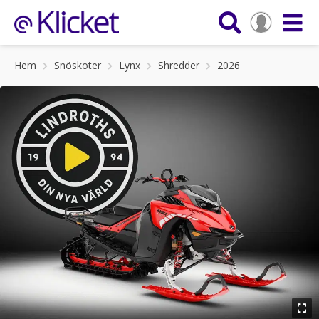
Hem
Snöskoter
Lynx
Shredder
2026