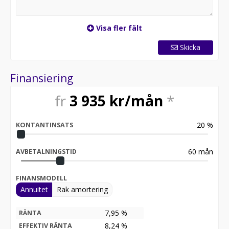
- Ny slimmad snöflik
Visa fler fält
Skicka
Finansiering
fr
3 935
kr/mån
*
20
%
KONTANTINSATS
60
mån
AVBETALNINGSTID
FINANSMODELL
Annuitet
Rak amortering
7,95 %
RÄNTA
8,24
%
EFFEKTIV RÄNTA