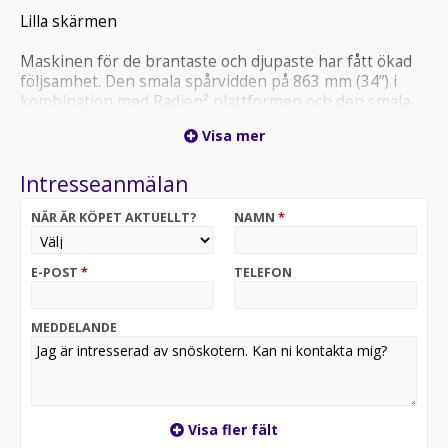
Lilla skärmen
Maskinen för de brantaste och djupaste har fått ökad
följsamhet. Den smala spårvidden på 863 mm (34”) i
kombination med Radien² plattformen och den smala
designen ger enkla och exakta köregenskaper vid
Visa mer
körning i teknisk terräng som ingen annan kan matcha.
Intresseanmälan
NÄR ÄR KÖPET AKTUELLT?
NAMN
*
E-POST
*
TELEFON
MEDDELANDE
Visa fler fält