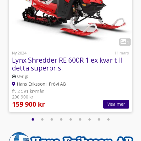
1
1
i
Ny 2024
11 mars
Lynx Shredder RE 600R 1 ex kvar till
detta superpris!
Övrigt
Hans Eriksson i Frövi AB
fr. 2 591 kr/mån
200 900 kr
159 900 kr
Visa mer