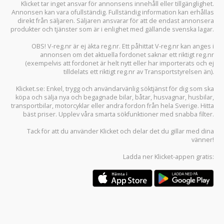
Klicket tar inget ansvar för annonsens innehåll eller tillgänglighet.
Annonsen kan vara ofullständig. Fullständig information kan erhållas
direkt från säljaren. Säljaren ansvarar för att de endast annonsera
produkter och tjänster som är i enlighet med gällande svenska lagar.
OBS! V-reg.nr är ej äkta reg.nr. Ett påhittat V-reg.nr kan anges i
annonsen om det aktuella fordonet saknar ett riktigt reg.nr
(exempelvis att fordonet är helt nytt eller har importerats och ej
tilldelats ett riktigt reg.nr av Transportstyrelsen än).
Klicket.se
: Enkel, trygg och användarvänlig söktjänst för dig som ska
köpa och sälja
nya och begagnade bilar
,
båtar
,
husvagnar
,
husbilar
,
transportbilar
,
motorcyklar
eller andra fordon från hela Sverige. Hitta
bäst priser. Upplev våra smarta sökfunktioner med snabba filter.
Tack för att du använder
Klicket
och delar det du gillar med dina
vänner!
Ladda ner
Klicket-appen
gratis: