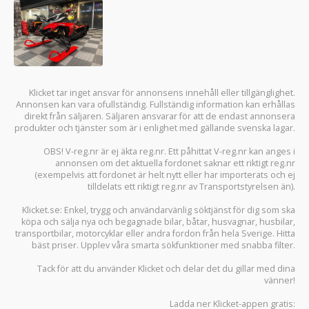
Klicket tar inget ansvar för annonsens innehåll eller tillgänglighet.
Annonsen kan vara ofullständig. Fullständig information kan erhållas
direkt från säljaren. Säljaren ansvarar för att de endast annonsera
produkter och tjänster som är i enlighet med gällande svenska lagar.
OBS! V-reg.nr är ej äkta reg.nr. Ett påhittat V-reg.nr kan anges i
annonsen om det aktuella fordonet saknar ett riktigt reg.nr
(exempelvis att fordonet är helt nytt eller har importerats och ej
tilldelats ett riktigt reg.nr av Transportstyrelsen än).
Klicket.se
: Enkel, trygg och användarvänlig söktjänst för dig som ska
köpa och sälja
nya och begagnade bilar
,
båtar
,
husvagnar
,
husbilar
,
transportbilar
,
motorcyklar
eller andra fordon från hela Sverige. Hitta
bäst priser. Upplev våra smarta sökfunktioner med snabba filter.
Tack för att du använder
Klicket
och delar det du gillar med dina
vänner!
Ladda ner
Klicket-appen
gratis: