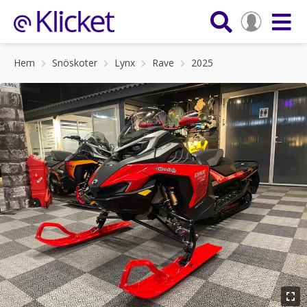
Hem
Snöskoter
Lynx
Rave
2025