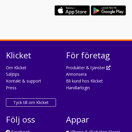
Klicket
För företag
Om Klicket
Produkter & tjänster
Säljtips
Annonsera
Kontakt & support
Bli kund hos Klicket
Press
Handlarlogin
Tyck till om Klicket
Följ oss
Appar
Facebook
iPhone & iPad (App Store)