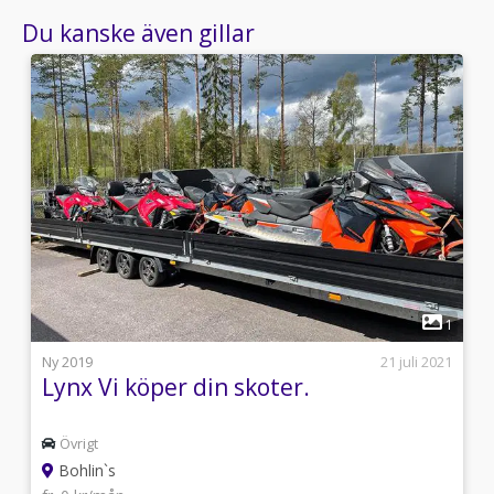
Du kanske även gillar
1
1
4
Ny 2019
21 juli 2021
Lynx Vi köper din skoter.
Övrigt
Bohlin`s