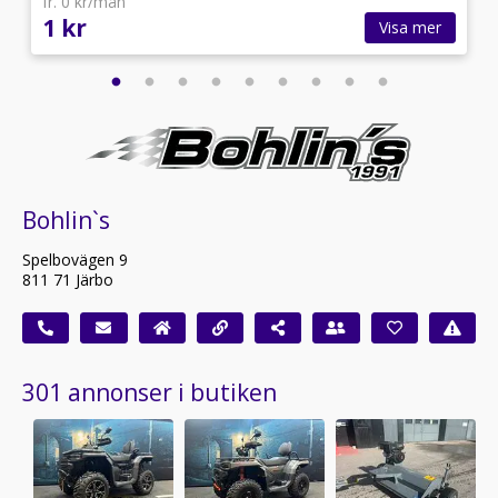
fr. 0 kr/mån
1 kr
Visa mer
Bohlin`s
Spelbovägen 9
811 71 Järbo
301 annonser i butiken