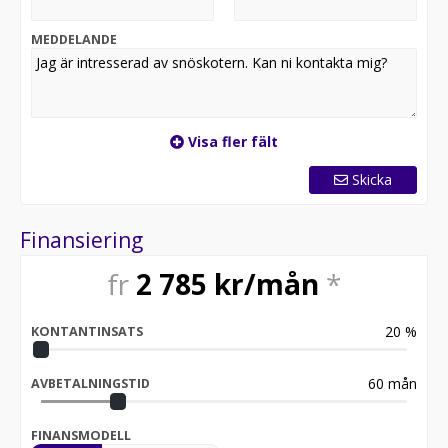
MEDDELANDE
Visa fler fält
Skicka
Finansiering
fr
2 785
kr/mån
*
20
%
KONTANTINSATS
60
mån
AVBETALNINGSTID
FINANSMODELL