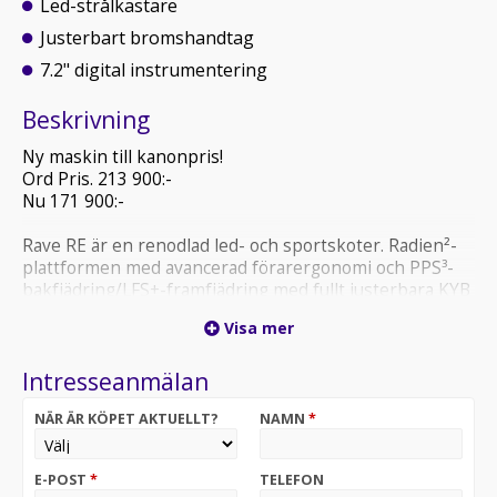
Led-strålkastare
Justerbart bromshandtag
7.2" digital instrumentering
Beskrivning
Ny maskin till kanonpris!
Ord Pris. 213 900:-
Nu 171 900:-
Rave RE är en renodlad led- och sportskoter. Radien²-
plattformen med avancerad förarergonomi och PPS³-
bakfjädring/LFS+-framfjädring med fullt justerbara KYB
PRO-stötdämpare är perfekta för sportig körning.
Visa mer
Vi ordnar förmånlig finansiering
Intresseanmälan
Välkommen till oss på Bohlin`s.
Köp ditt fordon Online på.
NÄR ÄR KÖPET AKTUELLT?
NAMN
*
E-POST
*
TELEFON