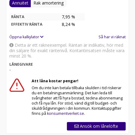
Annuitet
Rak amortering
7,95 %
RÄNTA
8,24
%
EFFEKTIV RÄNTA
Öppna kalkylator
Så har vi räknat
Detta är ett räkneexempel. Räntan är indikativ, hör med
din säljare för exakt räntenivå. Kontantinsatsen måste vara
minst 20 %.
LÅNEGIVARE
-
Att låna kostar pengar!
Om du inte kan betala tillbaka skulden i tid riskerar
du en betalningsanmärkning. Det kan leda till
svårigheter att få hyra bostad, teckna abonnemang
och få nya lån. För stöd, vänd dig till budget- och
skuldrådgivningen i din kommun. Kontaktuppgifter
finns på
konsumentverket.se
.
Ansök om lånelöfte