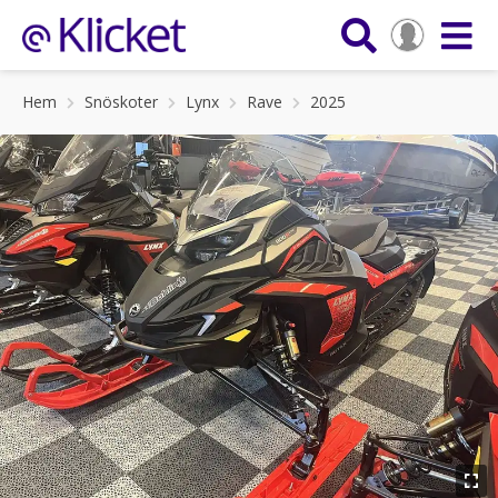
Hem
Snöskoter
Lynx
Rave
2025