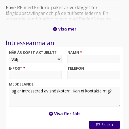
Rave RE med Enduro-paket är verktyget för
långloppstävlingar och på de tuffaste lederna. En
vinnande kombination byggd med Radien²-design,
tävlingsklara detaljer och förstärkt struktur. Ett 3 269
Visa mer
mm långt drivband garanterar följsamhet på kurviga
leder. Farten kommer från den uppskattade Rotax®
Intresseanmälan
600R E-TEC-motorn.
NÄR ÄR KÖPET AKTUELLT?
NAMN
*
Vi ordnar förmånlig finansiering
Välkommen till oss på Bohlin`s.
Köp ditt fordon Online på.
E-POST
*
TELEFON
MEDDELANDE
Visa fler fält
Skicka