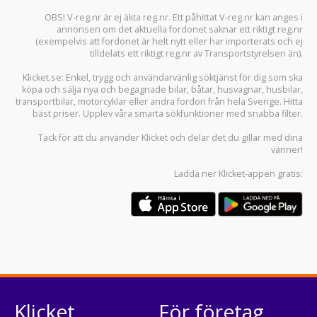
OBS! V-reg.nr är ej äkta reg.nr. Ett påhittat V-reg.nr kan anges i
annonsen om det aktuella fordonet saknar ett riktigt reg.nr
(exempelvis att fordonet är helt nytt eller har importerats och ej
tilldelats ett riktigt reg.nr av Transportstyrelsen än).
Klicket.se
: Enkel, trygg och användarvänlig söktjänst för dig som ska
köpa och sälja
nya och begagnade bilar
,
båtar
,
husvagnar
,
husbilar
,
transportbilar
,
motorcyklar
eller andra fordon från hela Sverige. Hitta
bäst priser. Upplev våra smarta sökfunktioner med snabba filter.
Tack för att du använder
Klicket
och delar det du gillar med dina
vänner!
Ladda ner
Klicket-appen
gratis:
Klicket
För företag