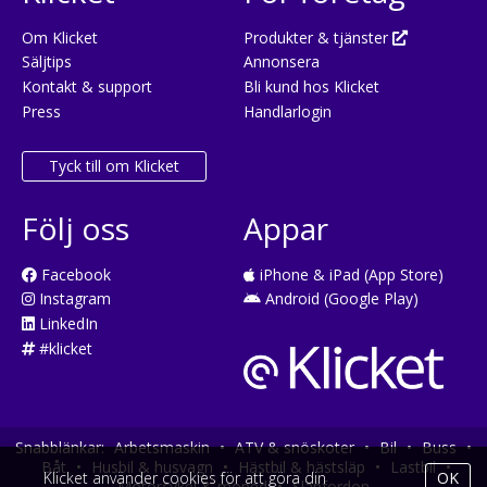
Om Klicket
Produkter & tjänster
Säljtips
Annonsera
Kontakt & support
Bli kund hos Klicket
Press
Handlarlogin
Tyck till om Klicket
Följ oss
Appar
Facebook
iPhone & iPad (App Store)
Instagram
Android (Google Play)
LinkedIn
#klicket
Snabblänkar:
Arbetsmaskin
•
ATV & snöskoter
•
Bil
•
Buss
•
Båt
•
Husbil & husvagn
•
Hästbil & hästsläp
•
Lastbil
•
Klicket använder cookies för att göra din
OK
Motorcykel & moped
•
Släpfordon