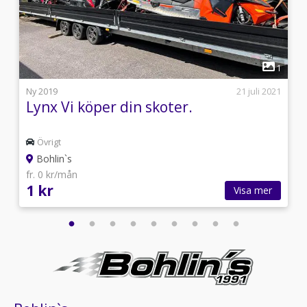
1
1
4
Ny 2019
21 juli 2021
Lynx Vi köper din skoter.
Övrigt
Bohlin`s
fr. 0 kr/mån
1 kr
Visa mer