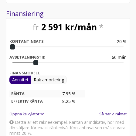
Finansiering
fr
2 591
kr/mån
*
20
%
KONTANTINSATS
60
mån
AVBETALNINGSTID
FINANSMODELL
Annuitet
Rak amortering
7,95 %
RÄNTA
8,25
%
EFFEKTIV RÄNTA
Öppna kalkylator
Så har vi räknat
Detta är ett räkneexempel. Räntan är indikativ, hör med
din säljare för exakt räntenivå. Kontantinsatsen måste vara
minst 20 %.