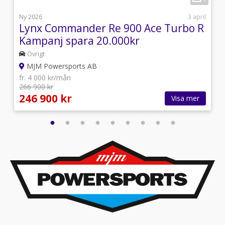
i
Ny 2026
3 april
Lynx Commander Re 900 Ace Turbo R
Kampanj spara 20.000kr
Övrigt
MJM Powersports AB
fr. 4 000 kr/mån
266 900 kr
246 900 kr
Visa mer