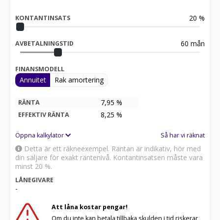
20
%
KONTANTINSATS
60
mån
AVBETALNINGSTID
FINANSMODELL
Annuitet
Rak amortering
7,95 %
RÄNTA
8,25
%
EFFEKTIV RÄNTA
Öppna kalkylator
Så har vi räknat
Detta är ett räkneexempel. Räntan är indikativ, hör med
din säljare för exakt räntenivå. Kontantinsatsen måste vara
minst 20 %.
LÅNEGIVARE
-
Att låna kostar pengar!
Om du inte kan betala tillbaka skulden i tid riskerar