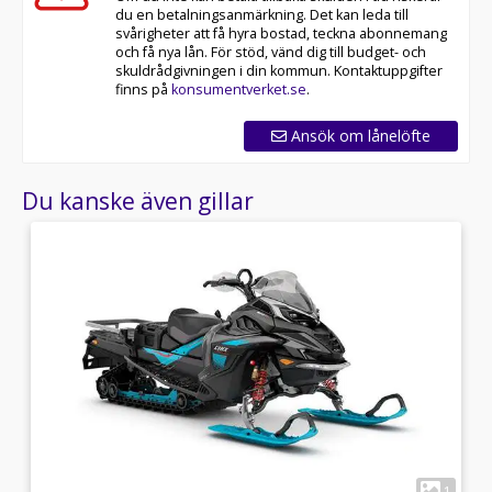
du en betalningsanmärkning. Det kan leda till
svårigheter att få hyra bostad, teckna abonnemang
och få nya lån. För stöd, vänd dig till budget- och
skuldrådgivningen i din kommun. Kontaktuppgifter
finns på
konsumentverket.se
.
Ansök om lånelöfte
Du kanske även gillar
4
1