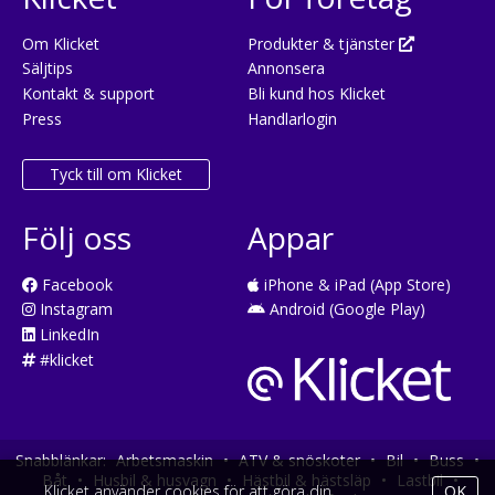
Om Klicket
Produkter & tjänster
Säljtips
Annonsera
Kontakt & support
Bli kund hos Klicket
Press
Handlarlogin
Tyck till om Klicket
Följ oss
Appar
Facebook
iPhone & iPad (App Store)
Instagram
Android (Google Play)
LinkedIn
#klicket
Snabblänkar:
Arbetsmaskin
•
ATV & snöskoter
•
Bil
•
Buss
•
Båt
•
Husbil & husvagn
•
Hästbil & hästsläp
•
Lastbil
•
Klicket använder cookies för att göra din
OK