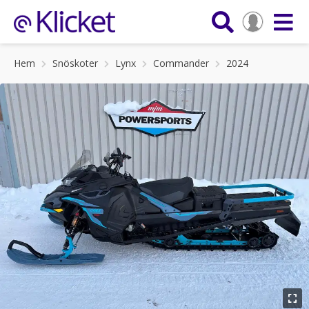
Hem
Snöskoter
Lynx
Commander
2024