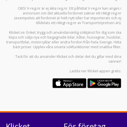
OBS! V-reg.nr är ej äkta reg.nr. Ett påhittat V-reg.nr kan anges i
annonsen om det aktuella fordonet saknar ett riktigt reg.nr
(exempelvis att fordonet är helt nytt eller har importerats och ej
tilldelats ett riktigt reg.nr av Transportstyrelsen än).
Klicket.se
: Enkel, trygg och användarvänlig söktjänst för dig som ska
köpa och sälja
nya och begagnade bilar
,
båtar
,
husvagnar
,
husbilar
,
transportbilar
,
motorcyklar
eller andra fordon från hela Sverige. Hitta
bäst priser. Upplev våra smarta sökfunktioner med snabba filter.
Tack för att du använder
Klicket
och delar det du gillar med dina
vänner!
Ladda ner
Klicket-appen
gratis:
Klicket
För företag