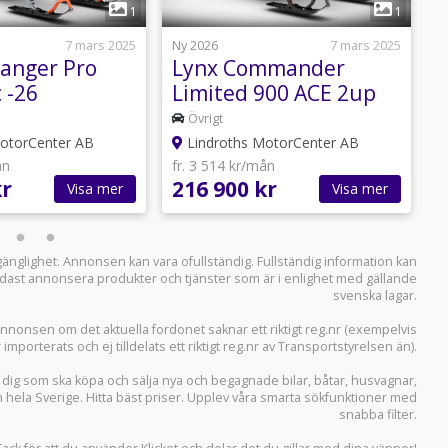
1
1
7 mars 2025
Ny 2026
7 mars 2025
N
Ranger Pro
Lynx Commander
L
 -26
Limited 900 ACE 2up
6
-26
Övrigt
otorCenter AB
Lindroths MotorCenter AB
ån
fr. 3 514 kr/mån
f
kr
216 900 kr
1
Visa mer
Visa mer
llgänglighet. Annonsen kan vara ofullständig. Fullständig information kan
 endast annonsera produkter och tjänster som är i enlighet med gällande
svenska lagar.
i annonsen om det aktuella fordonet saknar ett riktigt reg.nr (exempelvis
r importerats och ej tilldelats ett riktigt reg.nr av Transportstyrelsen än).
r dig som ska köpa och sälja
nya och begagnade bilar
,
båtar
,
husvagnar
,
n hela Sverige. Hitta bäst priser. Upplev våra smarta sökfunktioner med
snabba filter.