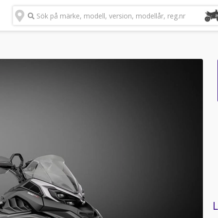
Sök på märke, modell, version, modellår, reg.nr