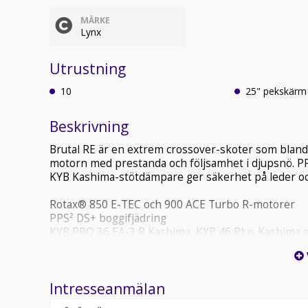
MÄRKE
Lynx
Utrustning
10
25" pekskärm
Beskrivning
Brutal RE är en extrem crossover-skoter som bland
motorn med prestanda och följsamhet i djupsnö. P
KYB Kashima-stötdämpare ger säkerhet på leder oc
Rotax® 850 E-TEC och 900 ACE Turbo R-motorer
PPS² DS+ boggifjädring
KYB PRO 36 EA-3 R Kashima, KYB 46 Plus Kashima 
64 mm PowderMax† drivband
Premium LED-strålkastare, svart färg (endast vårtil
Intresseanmälan