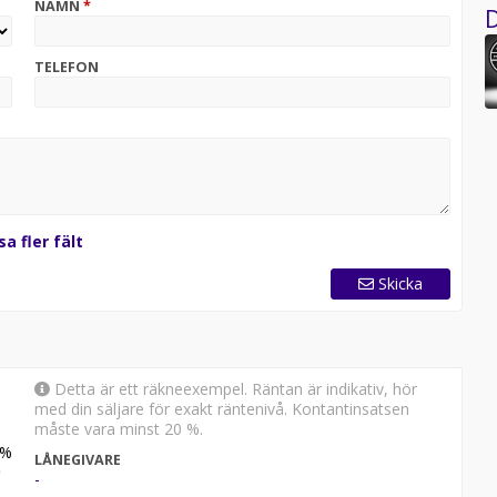
NAMN
*
D
TELEFON
sa fler fält
Skicka
Detta är ett räkneexempel. Räntan är indikativ, hör
med din säljare för exakt räntenivå. Kontantinsatsen
måste vara minst 20 %.
%
LÅNEGIVARE
-