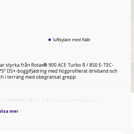
luftkylare med fläkt
ar styrka från Rotax® 900 ACE Turbo R / 850 E-TEC-
PS² DS+-boggifjädring med högprofilerat drivband och
h i terräng med obegränsat grepp.
och KYB PRO 46 EA-3 R Kashima stötdämpare
Visa mer
lval på Turbo-modeller)