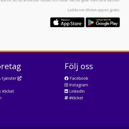
Tack för att du använder
Klicket
och delar det du gillar med dina vänner!
Ladda ner
Klicket-appen
gratis:
öretag
Följ oss
 tjänster
Facebook
Instagram
 Klicket
LinkedIn
n
#klicket