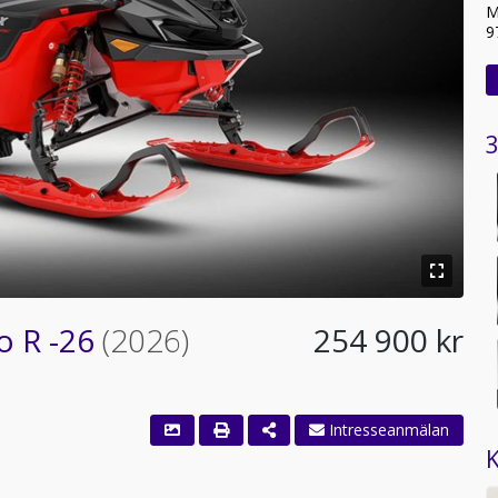
M
9
3
o R -26
(2026)
254 900 kr
å
K