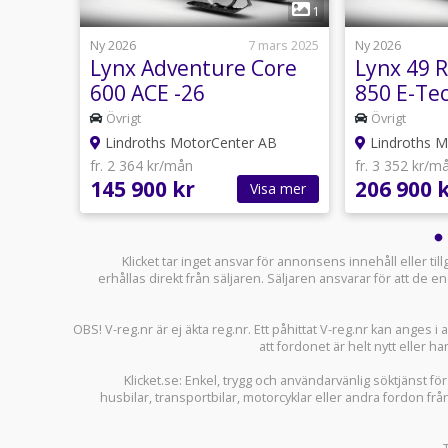
1
1
8 april
Ny 2026
7 mars 2025
Ny 2026
 Core
Lynx Adventure Core
Lynx 49 
30hk)
600 ACE -26
850 E-Tec
-
Övrigt
Övrigt
AB
Lindroths MotorCenter AB
Lindroths M
fr. 2 364 kr/mån
fr. 3 352 kr/m
145 900 kr
206 900 
sa mer
Visa mer
Klicket tar inget ansvar för annonsens innehåll eller ti
erhållas direkt från säljaren. Säljaren ansvarar för att de
OBS! V-reg.nr är ej äkta reg.nr. Ett påhittat V-reg.nr kan anges 
att fordonet är helt nytt eller ha
Klicket.se
: Enkel, trygg och användarvänlig söktjänst fö
husbilar
,
transportbilar
,
motorcyklar
eller andra fordon frå