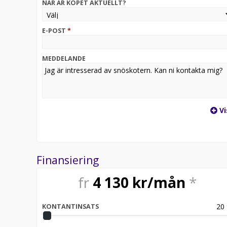
NÄR ÄR KÖPET AKTUELLT?
E-POST
*
MEDDELANDE
Vi
Finansiering
fr
4 130
kr/mån
*
20
KONTANTINSATS