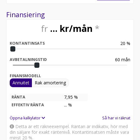
Finansiering
fr
...
kr/mån
*
20
%
KONTANTINSATS
60
mån
AVBETALNINGSTID
FINANSMODELL
Annuitet
Rak amortering
7,95 %
RÄNTA
...
%
EFFEKTIV RÄNTA
Öppna kalkylator
Så har vi räknat
Detta är ett räkneexempel. Räntan är indikativ, hör med
din säljare för exakt räntenivå. Kontantinsatsen måste vara
minst 20 %.