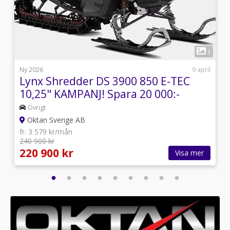
2
1
5
Ny 2026
9 april
Lynx Shredder DS 3900 850 E-TEC
10,25" KAMPANJ! Spara 20 000:-
Övrigt
Oktan Sverige AB
fr. 3 579 kr/mån
240 900 kr
220 900 kr
Visa mer