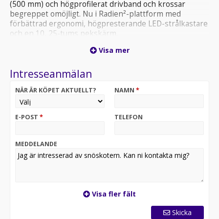
(500 mm) och högprofilerat drivband och krossar
begreppet omöjligt. Nu i Radien²-plattform med
förbättrad ergonomi, högpresterande LED-strålkastare
och en 10, 25-tums pekskärm.
Viper Red / Black
Visa mer
10, 25" skärm
Intresseanmälan
Kampanjen gäller till 2026-04-30.
NÄR ÄR KÖPET AKTUELLT?
NAMN
*
E-POST
*
TELEFON
MEDDELANDE
Visa fler fält
Skicka