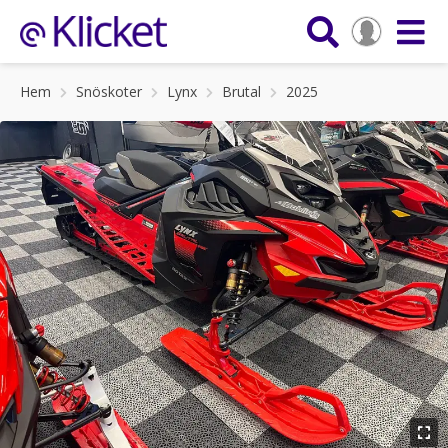
Hem
Snöskoter
Lynx
Brutal
2025