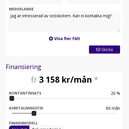
Välkommen till Bohlins i Järbo
MEDDELANDE
Visa fler fält
Skicka
Finansiering
fr
3 158
kr/mån
*
20
%
KONTANTINSATS
60
mån
AVBETALNINGSTID
FINANSMODELL