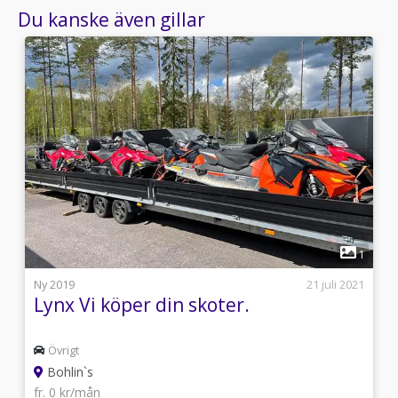
Du kanske även gillar
1
1
l
Ny 2019
21 juli 2021
Lynx Vi köper din skoter.
Övrigt
Bohlin`s
fr. 0 kr/mån