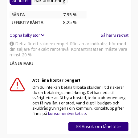
Annuitet
Rak amortering
7,95 %
RÄNTA
8,25
%
EFFEKTIV RÄNTA
Öppna kalkylator
Så har vi räknat
Detta är ett räkneexempel. Räntan är indikativ, hör med
din säljare för exakt räntenivå. Kontantinsatsen måste vara
minst 20 %.
LÅNEGIVARE
-
Att låna kostar pengar!
Om du inte kan betala tillbaka skulden i tid riskerar
du en betalningsanmärkning. Det kan leda till
svårigheter att få hyra bostad, teckna abonnemang
och få nya lån. För stöd, vänd dig till budget- och
skuldrådgivningen i din kommun. Kontaktuppgifter
finns på
konsumentverket.se
.
Ansök om lånelöfte