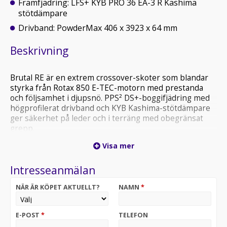
Framfjädring: LFS+ KYB PRO 36 EA-3 R Kashima
stötdämpare
Drivband: PowderMax 406 x 3923 x 64 mm
Beskrivning
Brutal RE är en extrem crossover-skoter som blandar
styrka från Rotax 850 E-TEC-motorn med prestanda
och följsamhet i djupsnö. PPS² DS+-boggifjädring med
högprofilerat drivband och KYB Kashima-stötdämpare
ger säkerhet på leder och i terräng med obegränsat
grepp.
Visa mer
Boggifjädring: PPS² DS+ KYB 46 Plus Kashima och KYB
PRO 46 EA-3 R Kashima stötdämpare
Intresseanmälan
Speciella egenskaper: LED-strålkastare Explorer främre
stötfångare Luftkylare med fläkt 996 mm spårvidd 7.2"
NÄR ÄR KÖPET AKTUELLT?
NAMN
*
digital display.
Vi ordnar förmånlig finansiering och tar din maskin i
E-POST
*
TELEFON
byte