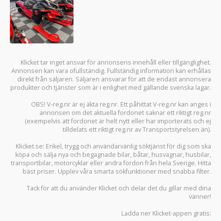
Klicket tar inget ansvar för annonsens innehåll eller tillgänglighet.
Annonsen kan vara ofullständig. Fullständig information kan erhållas
direkt från säljaren. Säljaren ansvarar för att de endast annonsera
produkter och tjänster som är i enlighet med gällande svenska lagar.
OBS! V-reg.nr är ej äkta reg.nr. Ett påhittat V-reg.nr kan anges i
annonsen om det aktuella fordonet saknar ett riktigt reg.nr
(exempelvis att fordonet är helt nytt eller har importerats och ej
tilldelats ett riktigt reg.nr av Transportstyrelsen än).
Klicket.se
: Enkel, trygg och användarvänlig söktjänst för dig som ska
köpa och sälja
nya och begagnade bilar
,
båtar
,
husvagnar
,
husbilar
,
transportbilar
,
motorcyklar
eller andra fordon från hela Sverige. Hitta
bäst priser. Upplev våra smarta sökfunktioner med snabba filter.
Tack för att du använder
Klicket
och delar det du gillar med dina
vänner!
Ladda ner
Klicket-appen
gratis: