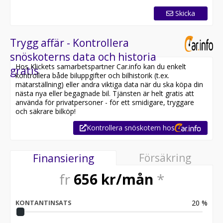
Maskinen finns i vår hall i Luleå/Gammelstad och är klar
Skicka
för omedelbar leverans.
Vi tar gärna din nuvarande MC , Cross , ATV eller
fyrhjuling i inbyte.
Trygg affär - Kontrollera
________________________________________
snöskoterns data och historia
Hos Klickets samarbetspartner Car.info kan du enkelt
gratis
Kort om skotern
kontrollera både biluppgifter och bilhistorik (t.ex.
• Utrustning: Bukskydd - SHOT Start - Elback - LinQ
mätarställning) eller andra viktiga data när du ska köpa din
fästen - Lynx RS dämpare i boggie - Adventure
nästa nya eller begagnade bil. Tjänsten är helt gratis att
frontbåge mm!
använda för privatpersoner - för ett smidigare, tryggare
________________________________________
och säkrare bilköp!
Kontrollera snöskotern hos
Kontakt
Skicka meddelande via Blocket eller via:
Försäkring
Finansiering
Vi är tillgängliga större delen av dygnet och svarar
snabbt.
fr
656
kr/mån
*
Motor365 AB – betyg 5/5 av kunder på Google.
20
%
KONTANTINSATS