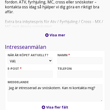
fordon. ATV, fyrhjuling, MC, cross eller snöskoter –
kontakta oss idag så hjälper vi dig göra en riktigt bra
affär.
Extra bra inbytespris för Atv / Fyrhjuling / Cross - MX /
MC mot denna snöskoter!
Visa mer
På https://www.motor365.se kan du köpa alla fordon
online! Tryggt & snabbt med Bank ID och med
Intresseanmälan
Hemleverans!
NÄR ÄR KÖPET AKTUELLT?
NAMN
*
Mycket populär, lättkörd och bra lössnö maskin med 76
mm matta & smalare framvagn!
LYNX BOONDOCKER RE 3900 850 ETEC SHOT från 2019
E-POST
*
TELEFON
i bra skick med bla Shot Start
________________________________________
MEDDELANDE
Finans från 999 kr/mån – möjlighet till fullfinansiering
och snabb hemleverans i hela Sverige.
Garanti i 1 månad eller 10 mil ingår för extra trygghet
vid köp.
Visa fler fält