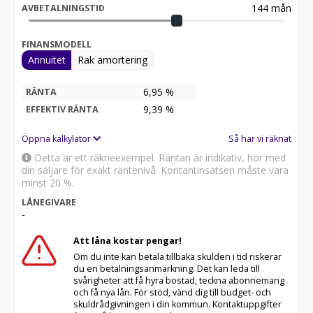
144
mån
AVBETALNINGSTID
FINANSMODELL
Annuitet
Rak amortering
6,95 %
RÄNTA
9,39
%
EFFEKTIV RÄNTA
Öppna kalkylator
Så har vi räknat
Detta är ett räkneexempel. Räntan är indikativ, hör med
din säljare för exakt räntenivå. Kontantinsatsen måste vara
minst 20 %.
LÅNEGIVARE
-
Att låna kostar pengar!
Om du inte kan betala tillbaka skulden i tid riskerar
du en betalningsanmärkning. Det kan leda till
svårigheter att få hyra bostad, teckna abonnemang
och få nya lån. För stöd, vänd dig till budget- och
skuldrådgivningen i din kommun. Kontaktuppgifter