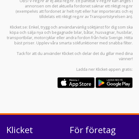
OBS! V-reg.nr är ej äkta reg.nr. Ett påhittat V-reg.nr kan anges i
annonsen om det aktuella fordonet saknar ett riktigt reg.nr
(exempelvis att fordonet är helt nytt eller har importerats och ej
tilldelats ett riktigt reg.nr av Transportstyrelsen än).
Klicket.se
: Enkel, trygg och användarvänlig söktjänst för dig som ska
köpa och sälja
nya och begagnade bilar
,
båtar
,
husvagnar
,
husbilar
,
transportbilar
,
motorcyklar
eller andra fordon från hela Sverige. Hitta
bäst priser. Upplev våra smarta sökfunktioner med snabba filter.
Tack för att du använder
Klicket
och delar det du gillar med dina
vänner!
Ladda ner
Klicket-appen
gratis:
Klicket
För företag