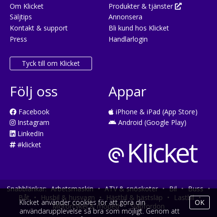
Om Klicket
Produkter & tjänster
Säljtips
Annonsera
Kontakt & support
Bli kund hos Klicket
Press
Handlarlogin
Tyck till om Klicket
Följ oss
Appar
Facebook
iPhone & iPad (App Store)
Instagram
Android (Google Play)
LinkedIn
#klicket
Snabblänkar:
Arbetsmaskin
•
ATV & snöskoter
•
Bil
•
Buss
•
Båt
•
Husbil & husvagn
•
Hästbil & hästsläp
•
Lastbil
•
Klicket använder cookies för att göra din
OK
Motorcykel & moped
•
Släpfordon
användarupplevelse så bra som möjligt. Genom att