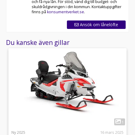
och få nya lån. För stöd, vänd dig till budget- och
skuldrådgivningen i din kommun. Kontaktuppgifter
finns på
konsumentverket.se
.
Ansök om lånelöfte
Du kanske även gillar
4
1
l
Ny 2025
16 mars 2025