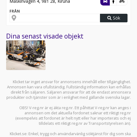
Maskinvägen 4, 981 28, Kiruna
FRÅN
Sök
Dina senast visade objekt
Klicket tar inget ansvar för annonsens innehåll eller tillgänglighet.
Annonsen kan vara ofullständig. Fullständig information kan erhållas
direkt från säljaren. Säljaren ansvarar för att de endast annonsera
produkter och tjänster som är i enlighet med gällande svenska lagar.
OBS! V-reg.nr är ej äkta reg.nr. Ett påhittat V-reg.nr kan anges i
annonsen om det aktuella fordonet saknar ett riktigt reg.nr
(exempelvis att fordonet är helt nytt eller har importerats och ej
tilldelats ett riktigt reg.nr av Transportstyrelsen än).
Klicket.se
: Enkel, trygg och användarvänlig söktjänst för dig som ska