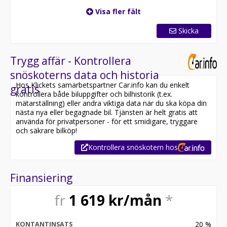
Visa fler fält
Skicka
Trygg affär - Kontrollera
snöskoterns data och historia
Hos Klickets samarbetspartner Car.info kan du enkelt
gratis
kontrollera både biluppgifter och bilhistorik (t.ex.
mätarställning) eller andra viktiga data när du ska köpa din
nästa nya eller begagnade bil. Tjänsten är helt gratis att
använda för privatpersoner - för ett smidigare, tryggare
och säkrare bilköp!
Kontrollera snöskotern hos
Finansiering
fr
1 619
kr/mån
*
20
%
KONTANTINSATS