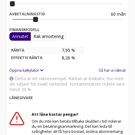
60
mån
AVBETALNINGSTID
FINANSMODELL
Annuitet
Rak amortering
7,95 %
RÄNTA
8,26
%
EFFEKTIV RÄNTA
Öppna kalkylator
Så har vi räknat
Detta är ett räkneexempel. Räntan är indikativ, hör med
din säljare för exakt räntenivå. Kontantinsatsen måste vara
minst 20 %.
LÅNEGIVARE
-
Att låna kostar pengar!
Om du inte kan betala tillbaka skulden i tid riskerar
du en betalningsanmärkning. Det kan leda till
svårigheter att få hyra bostad, teckna abonnemang