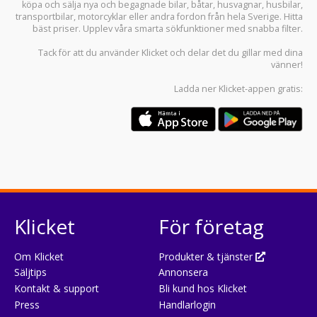
köpa och sälja
nya och begagnade bilar
,
båtar
,
husvagnar
,
husbilar
,
transportbilar
,
motorcyklar
eller andra fordon från hela Sverige. Hitta
bäst priser. Upplev våra smarta sökfunktioner med snabba filter.
Tack för att du använder
Klicket
och delar det du gillar med dina
vänner!
Ladda ner
Klicket-appen
gratis:
Klicket
För företag
Om Klicket
Produkter & tjänster
Säljtips
Annonsera
Kontakt & support
Bli kund hos Klicket
Press
Handlarlogin