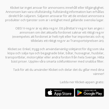
Klicket tar inget ansvar för annonsens innehåll eller tillgänglighet.
Annonsen kan vara ofullständig. Fullständig information kan erhållas
direkt från säljaren. Säljaren ansvarar för att de endast annonsera
produkter och tjänster som är i enlighet med gällande svenska lagar.
OBS! V-reg.nr är ej äkta reg.nr. Ett påhittat V-reg.nr kan anges i
annonsen om det aktuella fordonet saknar ett riktigt reg.nr
(exempelvis att fordonet är helt nytt eller har importerats och ej
tilldelats ett riktigt reg.nr av Transportstyrelsen än).
Klicket.se
: Enkel, trygg och användarvänlig söktjänst för dig som ska
köpa och sälja
nya och begagnade bilar
,
båtar
,
husvagnar
,
husbilar
,
transportbilar
,
motorcyklar
eller andra fordon från hela Sverige. Hitta
bäst priser. Upplev våra smarta sökfunktioner med snabba filter.
Tack för att du använder
Klicket
och delar det du gillar med dina
vänner!
Ladda ner
Klicket-appen
gratis: