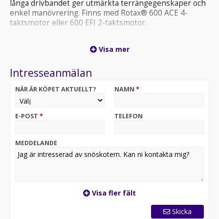
långa drivbandet ger utmärkta terrängegenskaper och
enkel manövrering. Finns med Rotax® 600 ACE 4-
taktsmotor eller 600 EFI 2-taktsmotor.
Rotax® 600 ACE och 600 EFI motorer
Visa mer
PPS² DS+ boggifjädring
KYB 36 stötdämpare
Intresseanmälan
38 mm Charger-drivband
LED-strålkastare
NÄR ÄR KÖPET AKTUELLT?
NAMN
*
E-POST
*
TELEFON
MEDDELANDE
Visa fler fält
Skicka