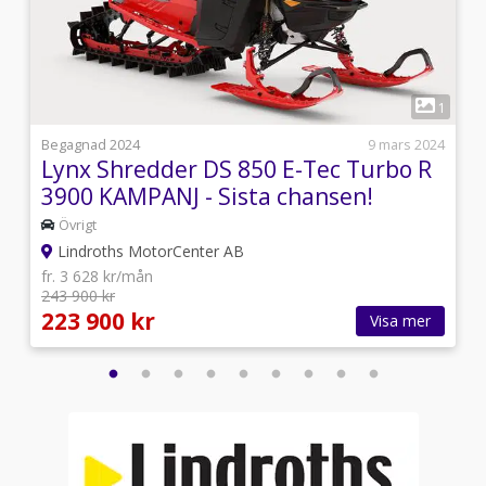
1
1
5
Begagnad 2024
9 mars 2024
Lynx Shredder DS 850 E-Tec Turbo R
3900 KAMPANJ - Sista chansen!
Övrigt
Lindroths MotorCenter AB
fr. 3 628 kr/mån
243 900 kr
223 900 kr
Visa mer