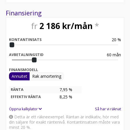
Finansiering
fr
2 186
kr/mån
*
20
%
KONTANTINSATS
60
mån
AVBETALNINGSTID
FINANSMODELL
Annuitet
Rak amortering
7,95 %
RÄNTA
8,25
%
EFFEKTIV RÄNTA
Öppna kalkylator
Så har vi räknat
Detta är ett räkneexempel. Räntan är indikativ, hör med
din säljare för exakt räntenivå. Kontantinsatsen måste vara
minst 20 %.