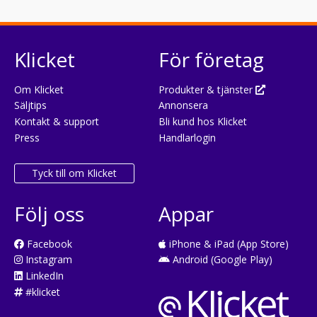
Klicket
För företag
Om Klicket
Produkter & tjänster
Säljtips
Annonsera
Kontakt & support
Bli kund hos Klicket
Press
Handlarlogin
Tyck till om Klicket
Följ oss
Appar
Facebook
iPhone & iPad (App Store)
Instagram
Android (Google Play)
LinkedIn
#klicket