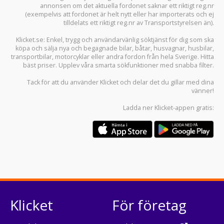
annonsen om det aktuella fordonet saknar ett riktigt reg.nr
(exempelvis att fordonet är helt nytt eller har importerats och ej
tilldelats ett riktigt reg.nr av Transportstyrelsen än).
Klicket.se
: Enkel, trygg och användarvänlig söktjänst för dig som ska
köpa och sälja
nya och begagnade bilar
,
båtar
,
husvagnar
,
husbilar
,
transportbilar
,
motorcyklar
eller andra fordon från hela Sverige. Hitta
bäst priser. Upplev våra smarta sökfunktioner med snabba filter.
Tack för att du använder
Klicket
och delar det du gillar med dina
vänner!
Ladda ner
Klicket-appen
gratis:
Klicket
För företag