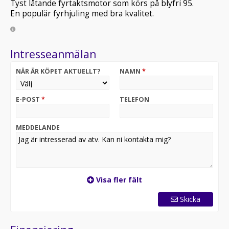
Tyst låtande fyrtaktsmotor som körs på blyfri 95.
En populär fyrhjuling med bra kvalitet.
Intresseanmälan
NÄR ÄR KÖPET AKTUELLT?
NAMN
*
E-POST
*
TELEFON
MEDDELANDE
Visa fler fält
Skicka