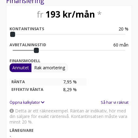
Finansiering
fr
193
kr/mån
*
20
%
KONTANTINSATS
60
mån
AVBETALNINGSTID
FINANSMODELL
Annuitet
Rak amortering
7,95 %
RÄNTA
8,29
%
EFFEKTIV RÄNTA
Öppna kalkylator
Så har vi räknat
Detta är ett räkneexempel. Räntan är indikativ, hör med
din säljare för exakt räntenivå. Kontantinsatsen måste vara
minst 20 %.
LÅNEGIVARE
-