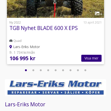
1
1
4
4
Ny 2022
13 april 2021
TGB Nyhet BLADE 600 X EPS
Quad
Lars-Eriks Motor
fr. 1 734 kr/mån
106 995 kr
Visa mer
Lars-Eriks Motor