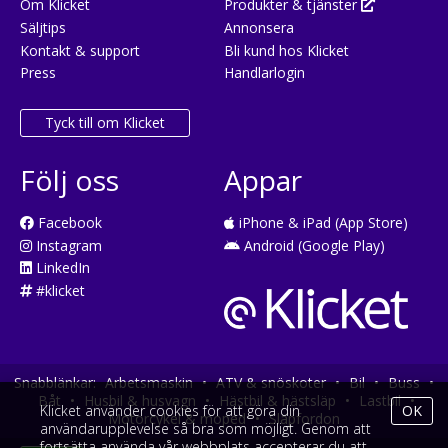
Om Klicket
Produkter & tjänster
Säljtips
Annonsera
Kontakt & support
Bli kund hos Klicket
Press
Handlarlogin
Tyck till om Klicket
Följ oss
Appar
Facebook
iPhone & iPad (App Store)
Instagram
Android (Google Play)
LinkedIn
#klicket
Snabblänkar:
Arbetsmaskin
•
ATV & snöskoter
•
Bil
•
Buss
•
Båt
•
Husbil & husvagn
•
Hästbil & hästsläp
•
Lastbil
•
Klicket använder cookies för att göra din
OK
Motorcykel & moped
•
Släpfordon
användarupplevelse så bra som möjligt. Genom att
fortsätta använda vår webbplats accepterar du att