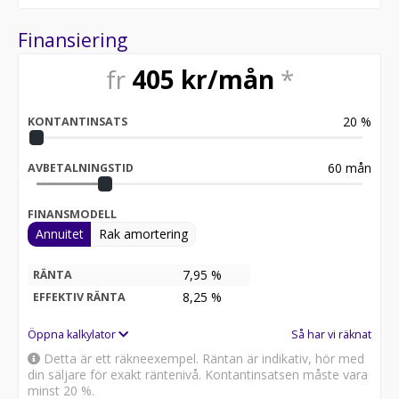
Finansiering
fr
405
kr/mån
*
20
%
KONTANTINSATS
60
mån
AVBETALNINGSTID
FINANSMODELL
Annuitet
Rak amortering
7,95 %
RÄNTA
8,25
%
EFFEKTIV RÄNTA
Öppna kalkylator
Så har vi räknat
Detta är ett räkneexempel. Räntan är indikativ, hör med
din säljare för exakt räntenivå. Kontantinsatsen måste vara
minst 20 %.