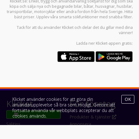
Klicket.se
: Enkel, trygg och användarvänlig söktjänst för dig som ska
köpa och sälja
nya och begagnade bilar
,
båtar
,
husvagnar
,
husbilar
,
transportbilar
,
motorcyklar
eller andra fordon från hela Sverige. Hitta
bäst priser. Upplev våra smarta sökfunktioner med snabba filter.
Tack för att du använder
Klicket
och delar det du gillar med dina
vänner!
Ladda ner
Klicket-appen
gratis:
Klicket använder cookies för att göra din
OK
Klicket
För företag
användarupplevelse så bra som möjligt. Genom att
fortsätta använda vår webbplats accepterar du att
cookies används.
Om Klicket
Produkter & tjänster
Säljtips
Annonsera
Kontakt & support
Bli kund hos Klicket
Press
Handlarlogin