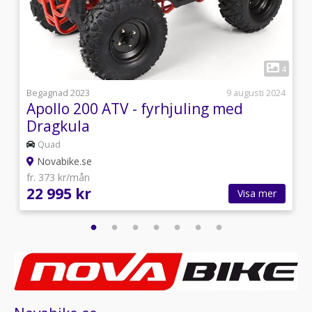
1
4
4
5
Begagnad 2023
9 augusti 2024
Apollo 200 ATV - fyrhjuling med
Dragkula
Quad
Novabike.se
fr. 373 kr/mån
22 995 kr
Visa mer