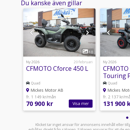
Du kanske även gillar
1
17
10
25 juni
Ny 2026
20 februari
Ny 2026
CFMOTO Cforce 450 L
CFMOTO 
Touring 
Quad
Quad
Mickes Motor AB
Mickes Mot
fr. 1 149 kr/mån
fr. 2 137 kr/m
70 900 kr
131 900 
sa mer
Visa mer
Klicket tar inget ansvar för annonsens innehåll eller ti
erhållas direkt från säljaren. Säljaren ansvarar för att de