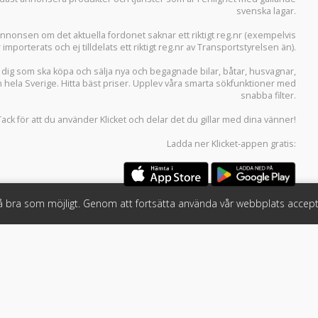
svenska lagar.
i annonsen om det aktuella fordonet saknar ett riktigt reg.nr (exempelvis
r importerats och ej tilldelats ett riktigt reg.nr av Transportstyrelsen än).
r dig som ska köpa och sälja
nya och begagnade bilar
,
båtar
,
husvagnar
,
n hela Sverige. Hitta bäst priser. Upplev våra smarta sökfunktioner med
snabba filter.
Tack för att du använder
Klicket
och delar det du gillar med dina vänner!
Ladda ner
Klicket-appen
gratis:
så bra som möjligt. Genom att fortsätta använda vår webbplats accept
öretag
Följ oss
 tjänster
Facebook