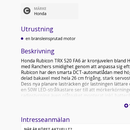
MÄRKE
Honda
Utrustning
en bränsleinsprutad motor
Beskrivning
Honda Rubicon TRX 520 FA6 är kronjuvelen bland 
med Ranchers smidighet genom att anpassa sig efter
Rubicon har den smarta DCT-automatlådan med hög 
delad bakaxel med hela 26 cm frigång, stark servost
Dess nya planare lasträcken gör lastningen lättare
en 50W LED-strålkastare ser till att mörkerkörninge
radiostyrning även plåtpaket monterat inkl. batter
besiktningskrav och får gå hur fort som helst men 
Intresseanmälan
NÄR ÄR KÖPET AKTUELLT?