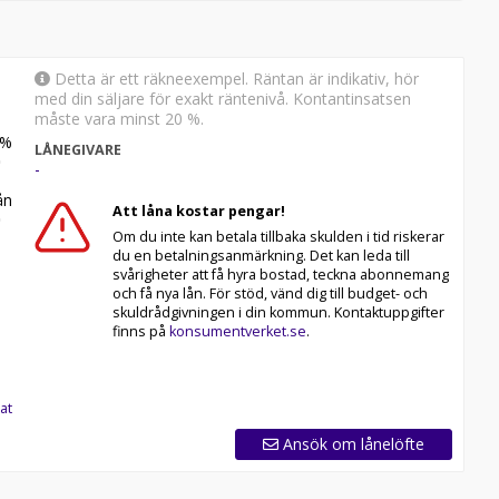
Detta är ett räkneexempel. Räntan är indikativ, hör
med din säljare för exakt räntenivå. Kontantinsatsen
måste vara minst 20 %.
%
LÅNEGIVARE
-
n
Att låna kostar pengar!
Om du inte kan betala tillbaka skulden i tid riskerar
du en betalningsanmärkning. Det kan leda till
svårigheter att få hyra bostad, teckna abonnemang
och få nya lån. För stöd, vänd dig till budget- och
skuldrådgivningen i din kommun. Kontaktuppgifter
finns på
konsumentverket.se
.
at
Ansök om lånelöfte