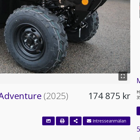
H
 Adventure
(2025)
174 875 kr
3
Intresseanmälan
5