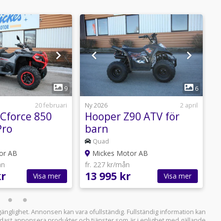
1
1
9
6
20 februari
Ny 2026
2 april
N
Cforce 850
Hooper Z90 ATV för
Pro
barn
Quad
or AB
Mickes Motor AB
ån
fr. 227 kr/mån
f
kr
13 995 kr
1
Visa mer
Visa mer
llgänglighet. Annonsen kan vara ofullständig. Fullständig information kan
 endast annonsera produkter och tjänster som är i enlighet med gällande