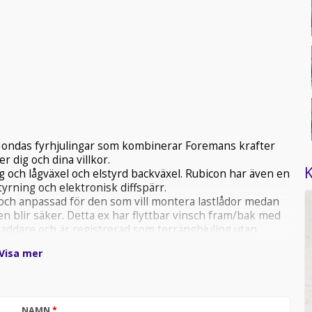
Hondas fyrhjulingar som kombinerar Foremans krafter
 dig och dina villkor.
K
och lågväxel och elstyrd backväxel. Rubicon har även en
yrning och elektronisk diffspärr.
 och anpassad för den som vill montera lastlådor medan
n blir säker. Detta ex har flyttbar vinsch fram/bak med
iladdare och är registrerad som terränghjuling utan
bara köras på allmän väg i högst 20 km/h.
Visa mer
NAMN
*