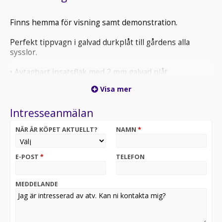
Finns hemma för visning samt demonstration.
Perfekt tippvagn i galvad durkplåt till gårdens alla
sysslor.
• Avtagbart insatsflak med 2 mm galvad plåt
Visa mer
• Kraftig V-boggi för bra klättringsförmåga i
skogsterräng
Intresseanmälan
• Kraftig mekanisk vridhuslåsning Tower2+
NÄR ÄR KÖPET AKTUELLT?
NAMN
*
• 4 st förstärkta och tandade upp- och nedfällbara
stöttor
E-POST
*
TELEFON
• 2 st justerbara sidostödben vid lastning ingår
MEDDELANDE
• Krantornsinfästningen kan justeras
• Handvinsch med lås ingår