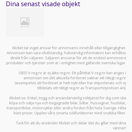
Dina senast visade objekt
Klicket tar inget ansvar för annonsens innehåll eller tillgänglighet.
Annonsen kan vara ofullständig. Fullständig information kan erhållas
direkt från säljaren. Säljaren ansvarar för att de endast annonsera
produkter och tjänster som är i enlighet med gällande svenska lagar.
OBS! V-reg.nr är ej äkta reg.nr. Ett påhittat V-reg.nr kan anges i
annonsen om det aktuella fordonet saknar ett riktigt reg.nr
(exempelvis att fordonet är helt nytt eller har importerats och ej
tilldelats ett riktigt reg.nr av Transportstyrelsen än).
Klicket.se
: Enkel, trygg och användarvänlig söktjänst för dig som ska
köpa och sälja
nya och begagnade bilar
,
båtar
,
husvagnar
,
husbilar
,
transportbilar
,
motorcyklar
eller andra fordon från hela Sverige. Hitta
bäst priser. Upplev våra smarta sökfunktioner med snabba filter.
Tack för att du använder
Klicket
och delar det du gillar med dina
vänner!