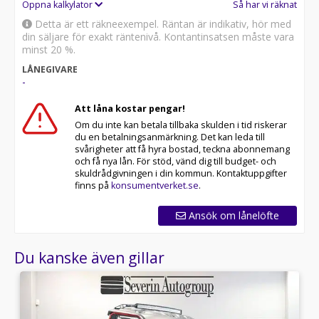
Öppna kalkylator
Så har vi räknat
Detta är ett räkneexempel. Räntan är indikativ, hör med
din säljare för exakt räntenivå. Kontantinsatsen måste vara
minst 20 %.
LÅNEGIVARE
-
Att låna kostar pengar!
Om du inte kan betala tillbaka skulden i tid riskerar
du en betalningsanmärkning. Det kan leda till
svårigheter att få hyra bostad, teckna abonnemang
och få nya lån. För stöd, vänd dig till budget- och
skuldrådgivningen i din kommun. Kontaktuppgifter
finns på
konsumentverket.se
.
Ansök om lånelöfte
Du kanske även gillar