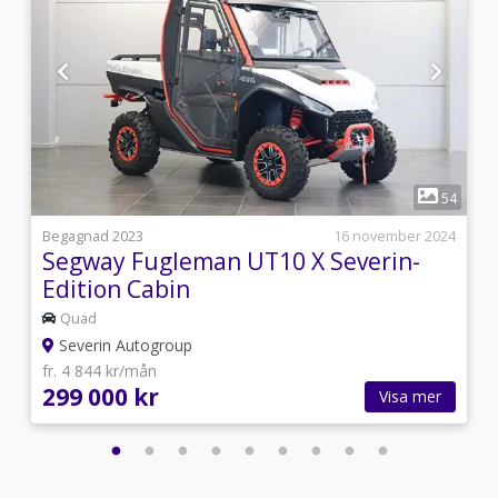
1
1
54
5
Begagnad 2023
16 november 2024
Segway Fugleman UT10 X Severin-
Edition Cabin
Quad
Severin Autogroup
fr. 4 844 kr/mån
299 000 kr
Visa mer