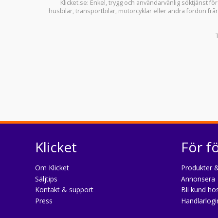
Klicket.se
: Enkel, trygg och användarvänlig söktjänst fö
husbilar
,
transportbilar
,
motorcyklar
eller andra fordon frå
Klicket
För f
Om Klicket
Produkter &
Säljtips
Annonsera
Kontakt & support
Bli kund hos
Press
Handlarlogi