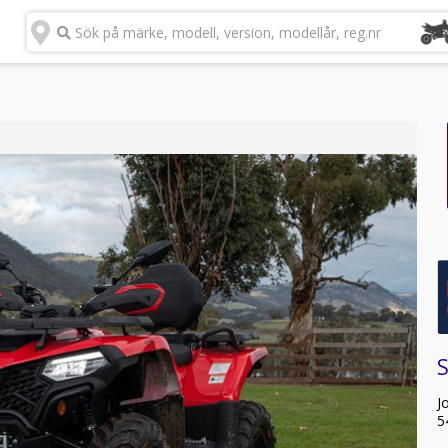
Sök på märke, modell, version, modellår, reg.nr
J
5