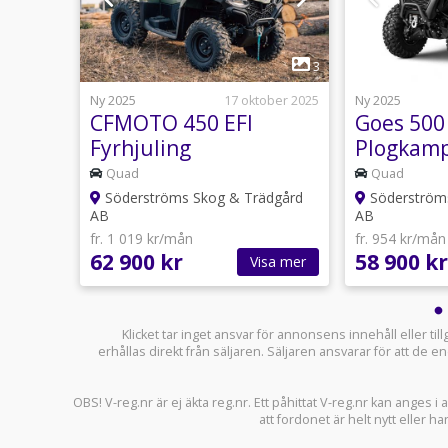
1
3
3
ober 2025
Ny 2025
17 oktober 2025
Ny 2025
CFMOTO 450 EFI
Goes 500
Fyrhjuling
Plogkamp
% på
Plogkampanj, 50% på
plogen
Quad
Quad
plogen
ädgård
Söderströms Skog & Trädgård
Söderström
AB
AB
fr. 1 019 kr/mån
fr. 954 kr/mån
62 900 kr
58 900 kr
sa mer
Visa mer
Klicket tar inget ansvar för annonsens innehåll eller ti
erhållas direkt från säljaren. Säljaren ansvarar för att de
OBS! V-reg.nr är ej äkta reg.nr. Ett påhittat V-reg.nr kan anges 
att fordonet är helt nytt eller ha