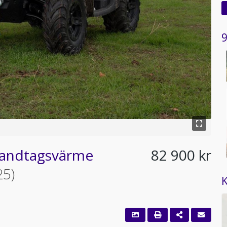
9
handtagsvärme
82 900 kr
25)
K