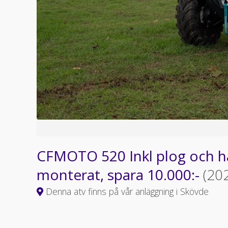
CFMOTO 520 Inkl plog och 
monterat, spara 10.000:-
(20
Denna atv finns på vår anläggning i Skövde