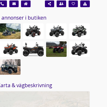
 annonser i butiken
arta & vägbeskrivning