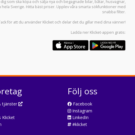
r dig som ska köpa och sälja
nya och begagnade bilar
,
båtar
,
husvagnar
,
n hela Sverige. Hitta bäst priser. Upplev våra smarta sökfunktioner med
snabba filter.
Tack för att du använder
Klicket
och delar det du gillar med dina vänner!
Ladda ner
Klicket-appen
gratis:
öretag
Följ oss
 tjänster
Facebook
Instagram
 Klicket
LinkedIn
n
#klicket