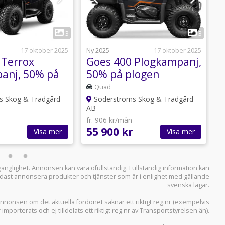
1
1
3
3
17 oktober 2025
Ny 2025
17 oktober 2025
N
 Terrox
Goes 400 Plogkampanj,
anj, 50% på
50% på plogen
Quad
s Skog & Trädgård
Söderströms Skog & Trädgård
AB
A
fr. 906 kr/mån
f
55 900 kr
1
Visa mer
Visa mer
llgänglighet. Annonsen kan vara ofullständig. Fullständig information kan
 endast annonsera produkter och tjänster som är i enlighet med gällande
svenska lagar.
i annonsen om det aktuella fordonet saknar ett riktigt reg.nr (exempelvis
r importerats och ej tilldelats ett riktigt reg.nr av Transportstyrelsen än).