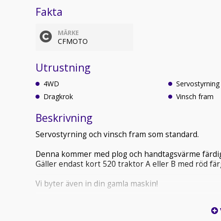
Fakta
MÄRKE
CFMOTO
Utrustning
4WD
Servostyrning
Dragkrok
Vinsch fram
Beskrivning
Servostyrning och vinsch fram som standard.
Denna kommer med plog och handtagsvärme färdigmo
Gäller endast kort 520 traktor A eller B med röd färg
Vi byter även in din gamla maskin!