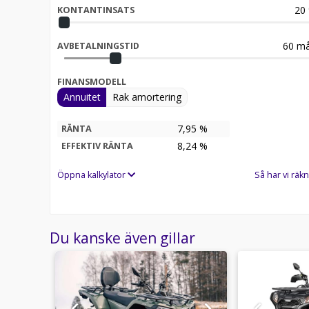
20
KONTANTINSATS
60
må
AVBETALNINGSTID
FINANSMODELL
Annuitet
Rak amortering
7,95 %
RÄNTA
8,24
%
EFFEKTIV RÄNTA
Öppna kalkylator
Så har vi räkn
Du kanske även gillar