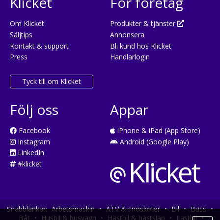
Klicket
För företag
Om Klicket
Produkter & tjänster
Säljtips
Annonsera
Kontakt & support
Bli kund hos Klicket
Press
Handlarlogin
Tyck till om Klicket
Följ oss
Appar
Facebook
iPhone & iPad (App Store)
Instagram
Android (Google Play)
LinkedIn
#klicket
Snabblänkar:
Arbetsmaskin
•
ATV & snöskoter
•
Bil
•
Buss
•
Båt
•
Husbil & husvagn
•
Hästbil & hästsläp
•
Lastbil
•