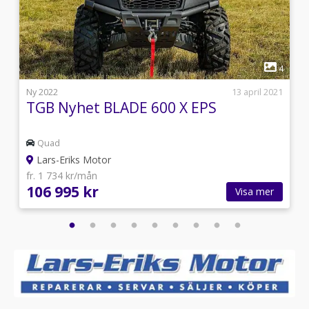
1
3
4
3
Ny 2022
13 april 2021
TGB Nyhet BLADE 600 X EPS
Quad
Lars-Eriks Motor
fr. 1 734 kr/mån
106 995 kr
Visa mer