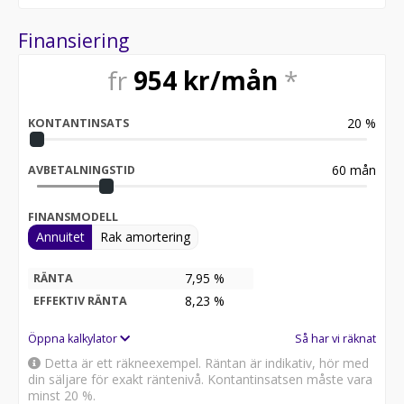
Finansiering
fr
954
kr/mån
*
20
%
KONTANTINSATS
60
mån
AVBETALNINGSTID
FINANSMODELL
Annuitet
Rak amortering
7,95 %
RÄNTA
8,23
%
EFFEKTIV RÄNTA
Öppna kalkylator
Så har vi räknat
Detta är ett räkneexempel. Räntan är indikativ, hör med
din säljare för exakt räntenivå. Kontantinsatsen måste vara
minst 20 %.