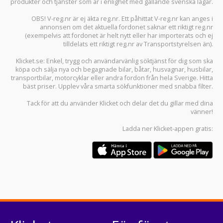
produkter och tjänster som är i enlighet med gällande svenska lagar.
OBS! V-reg.nr är ej äkta reg.nr. Ett påhittat V-reg.nr kan anges i
annonsen om det aktuella fordonet saknar ett riktigt reg.nr
(exempelvis att fordonet är helt nytt eller har importerats och ej
tilldelats ett riktigt reg.nr av Transportstyrelsen än).
Klicket.se
: Enkel, trygg och användarvänlig söktjänst för dig som ska
köpa och sälja
nya och begagnade bilar
,
båtar
,
husvagnar
,
husbilar
,
transportbilar
,
motorcyklar
eller andra fordon från hela Sverige. Hitta
bäst priser. Upplev våra smarta sökfunktioner med snabba filter.
Tack för att du använder
Klicket
och delar det du gillar med dina
vänner!
Ladda ner
Klicket-appen
gratis: